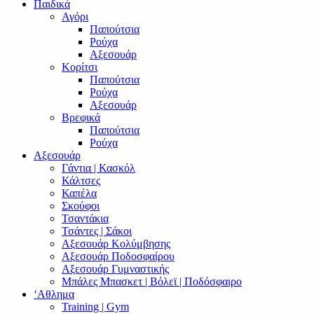
Παιδικά
Αγόρι
Παπούτσια
Ρούχα
Αξεσουάρ
Κορίτσι
Παπούτσια
Ρούχα
Αξεσουάρ
Βρεφικά
Παπούτσια
Ρούχα
Αξεσουάρ
Γάντια | Κασκόλ
Κάλτσες
Καπέλα
Σκούφοι
Τσαντάκια
Τσάντες | Σάκοι
Αξεσουάρ Κολύμβησης
Αξεσουάρ Ποδοσφαίρου
Αξεσουάρ Γυμναστικής
Μπάλες Μπασκετ | Βόλεϊ | Ποδόσφαιρο
‘Αθλημα
Training | Gym