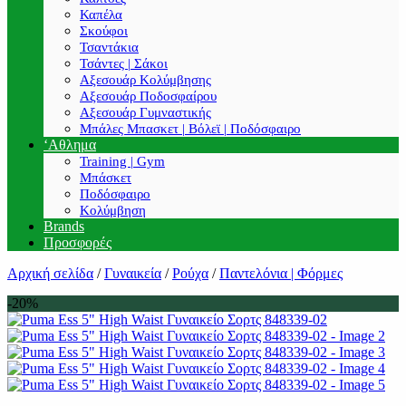
Καπέλα
Σκούφοι
Τσαντάκια
Τσάντες | Σάκοι
Αξεσουάρ Κολύμβησης
Αξεσουάρ Ποδοσφαίρου
Αξεσουάρ Γυμναστικής
Μπάλες Μπασκετ | Βόλεϊ | Ποδόσφαιρο
‘Αθλημα
Training | Gym
Μπάσκετ
Ποδόσφαιρο
Κολύμβηση
Brands
Προσφορές
Αρχική σελίδα
/
Γυναικεία
/
Ρούχα
/
Παντελόνια | Φόρμες
-20%