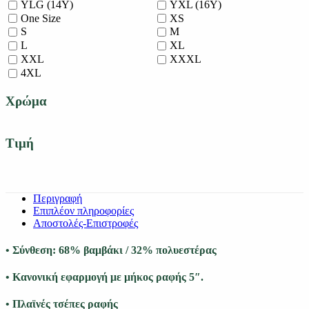
YLG (14Y)
YXL (16Y)
One Size
XS
S
M
L
XL
XXL
XXXL
4XL
Χρώμα
Τιμή
Περιγραφή
Επιπλέον πληροφορίες
Αποστολές-Επιστροφές
• Σύνθεση: 68% βαμβάκι / 32% πολυεστέρας
• Κανονική εφαρμογή με μήκος ραφής 5″.
• Πλαϊνές τσέπες ραφής