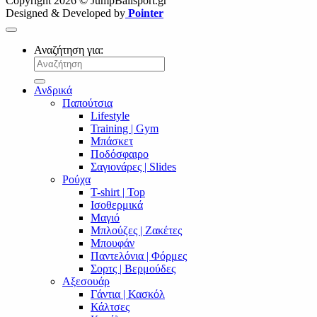
Copyright 2026 © JumpBallsport.gr
Designed & Developed by
Pointer
Αναζήτηση για:
Ανδρικά
Παπούτσια
Lifestyle
Training | Gym
Μπάσκετ
Ποδόσφαιρο
Σαγιονάρες | Slides
Ρούχα
T-shirt | Top
Ισοθερμικά
Μαγιό
Μπλούζες | Ζακέτες
Μπουφάν
Παντελόνια | Φόρμες
Σορτς | Βερμούδες
Αξεσουάρ
Γάντια | Κασκόλ
Κάλτσες