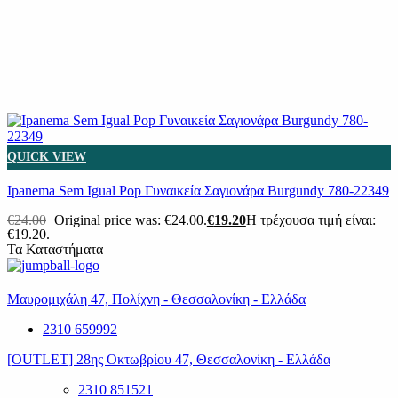
QUICK VIEW
Ipanema Sem Igual Pop Γυναικεία Σαγιονάρα Burgundy 780-22349
€
24.00
Original price was: €24.00.
€
19.20
Η τρέχουσα τιμή είναι:
€19.20.
Τα Καταστήματα
Μαυρομιχάλη 47, Πολίχνη - Θεσσαλονίκη - Ελλάδα
2310 659992
[OUTLET] 28ης Οκτωβρίου 47, Θεσσαλονίκη - Ελλάδα
2310 851521