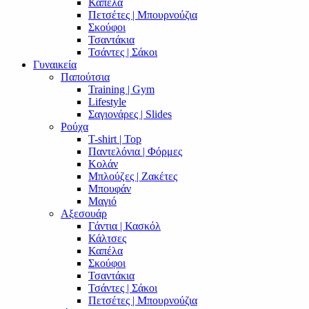
Καπέλα
Πετσέτες | Μπουρνούζια
Σκούφοι
Τσαντάκια
Τσάντες | Σάκοι
Γυναικεία
Παπούτσια
Training | Gym
Lifestyle
Σαγιονάρες | Slides
Ρούχα
T-shirt | Top
Παντελόνια | Φόρμες
Κολάν
Μπλούζες | Ζακέτες
Μπουφάν
Μαγιό
Αξεσουάρ
Γάντια | Κασκόλ
Κάλτσες
Καπέλα
Σκούφοι
Τσαντάκια
Τσάντες | Σάκοι
Πετσέτες | Μπουρνούζια