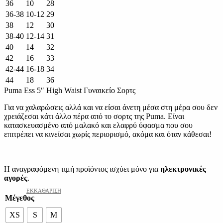
36
10
28
36-38
10-12
29
38
12
30
38-40
12-14
31
40
14
32
42
16
33
42-44
16-18
34
44
18
36
Puma Ess 5″ High Waist Γυναικείο Σορτς
Για να χαλαρώσεις αλλά και να είσαι άνετη μέσα στη μέρα σου δεν
χρειάζεσαι κάτι άλλο πέρα από το σορτς της Puma. Είναι
κατασκευασμένο από μαλακό και ελαφρύ ύφασμα που σου
επιτρέπει να κινείσαι χωρίς περιορισμό, ακόμα και όταν κάθεσαι!
Η αναγραφόμενη τιμή προϊόντος ισχύει μόνο για
ηλεκτρονικές
αγορές
.
ΕΚΚΑΘΆΡΙΣΗ
Μέγεθος
XS
S
M