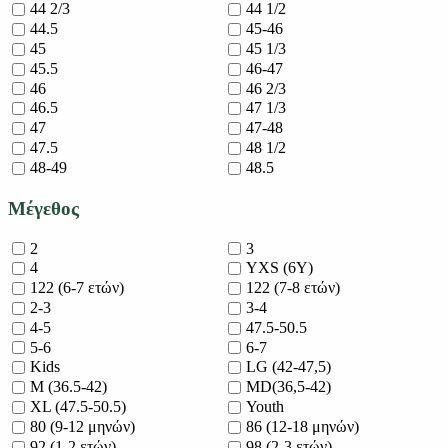
44 2/3
44 1/2
44.5
45-46
45
45 1/3
45.5
46-47
46
46 2/3
46.5
47 1/3
47
47-48
47.5
48 1/2
48-49
48.5
Μέγεθος
2
3
4
YXS (6Y)
122 (6-7 ετών)
122 (7-8 ετών)
2-3
3-4
4-5
47.5-50.5
5-6
6-7
Kids
LG (42-47,5)
M (36.5-42)
MD(36,5-42)
XL (47.5-50.5)
Youth
80 (9-12 μηνών)
86 (12-18 μηνών)
92 (1-2 ετών)
98 (2-3 ετών)