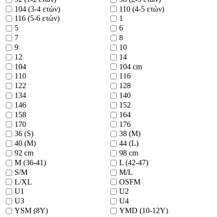
104 (3-4 ετών)
110 (4-5 ετών)
116 (5-6 ετών)
1
5
6
7
8
9
10
12
14
104
104 cm
110
116
122
128
134
140
146
152
158
164
170
176
36 (S)
38 (M)
40 (M)
44 (L)
92 cm
98 cm
M (36-41)
L (42-47)
S/M
M/L
L/XL
OSFM
U1
U2
U3
U4
YSM (8Y)
YMD (10-12Y)