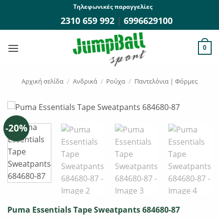
Μετάβαση
Τηλεφωνικές παραγγελίες
στο
2310 659 992
|
6996629100
περιεχόμενο
0
Αρχική σελίδα
/
Ανδρικά
/
Ρούχα
/
Παντελόνια | Φόρμες
-20%
Puma Essentials Tape Sweatpants 684680-87