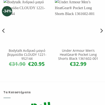
-34%
Bodytalk Ανδρικό μαγιό
Under Armour Men’s
βερμούδα CLOUDY 1221-
HeatGear® Pocket Long
952144
Shorts Black 1361602-001
€
31.90
€
20.95
€
32.99
Original
Η
χουσα
price
τρέχουσα
ή
was:
τιμή
ι:
€31.90.
είναι:
40.
€20.95.
Τα Καταστήματα