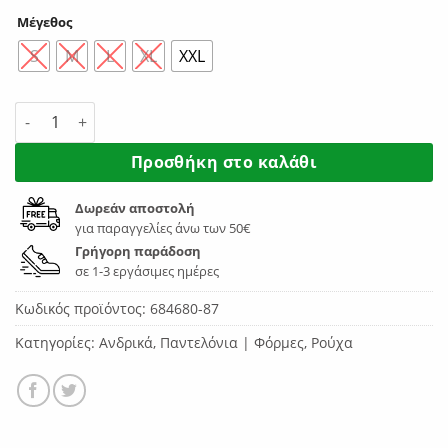
Μέγεθος
S
M
L
XL
XXL
Puma Essentials Tape Sweatpants 684680-87 ποσότητα
Προσθήκη στο καλάθι
Δωρεάν αποστολή
για παραγγελίες άνω των 50€
Γρήγορη παράδοση
σε 1-3 εργάσιμες ημέρες
Κωδικός προϊόντος:
684680-87
Κατηγορίες:
Ανδρικά
,
Παντελόνια | Φόρμες
,
Ρούχα