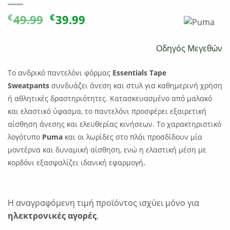
Original
Η
€
€
49.99
39.99
price
τρέχουσα
was:
τιμή
Οδηγός Μεγεθών
€49.99.
είναι:
€39.99.
Το ανδρικό παντελόνι φόρμας
Essentials Tape
Sweatpants
συνδυάζει άνεση και στυλ για καθημερινή χρήση
ή αθλητικές δραστηριότητες. Κατασκευασμένο από μαλακό
και ελαστικό ύφασμα, το παντελόνι προσφέρει εξαιρετική
αίσθηση άνεσης και ελευθερίας κινήσεων. Το χαρακτηριστικό
λογότυπο
Puma
και οι λωρίδες στο πλάι προσδίδουν μία
μοντέρνα και δυναμική αίσθηση, ενώ η ελαστική μέση με
.
κορδόνι εξασφαλίζει ιδανική εφαρμογή
Η αναγραφόμενη τιμή προϊόντος ισχύει μόνο για
ηλεκτρονικές αγορές
.