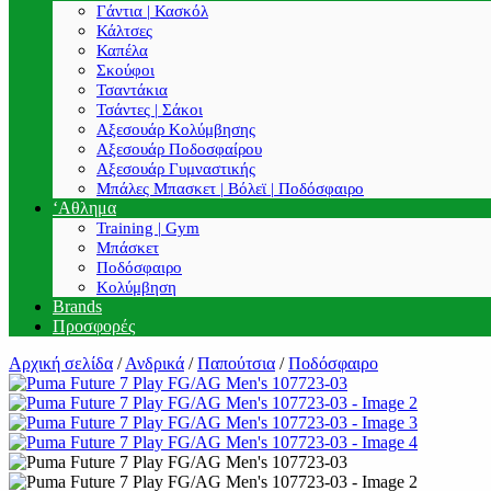
Γάντια | Κασκόλ
Κάλτσες
Καπέλα
Σκούφοι
Τσαντάκια
Τσάντες | Σάκοι
Αξεσουάρ Κολύμβησης
Αξεσουάρ Ποδοσφαίρου
Αξεσουάρ Γυμναστικής
Μπάλες Μπασκετ | Βόλεϊ | Ποδόσφαιρο
‘Αθλημα
Training | Gym
Μπάσκετ
Ποδόσφαιρο
Κολύμβηση
Brands
Προσφορές
Αρχική σελίδα
/
Ανδρικά
/
Παπούτσια
/
Ποδόσφαιρο