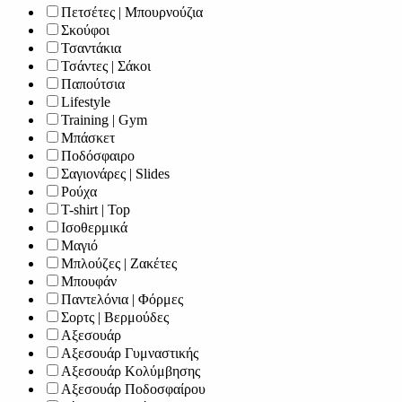
Πετσέτες | Μπουρνούζια
Σκούφοι
Τσαντάκια
Τσάντες | Σάκοι
Παπούτσια
Lifestyle
Training | Gym
Μπάσκετ
Ποδόσφαιρο
Σαγιονάρες | Slides
Ρούχα
T-shirt | Top
Ισοθερμικά
Μαγιό
Μπλούζες | Ζακέτες
Μπουφάν
Παντελόνια | Φόρμες
Σορτς | Βερμούδες
Αξεσουάρ
Αξεσουάρ Γυμναστικής
Αξεσουάρ Κολύμβησης
Αξεσουάρ Ποδοσφαίρου