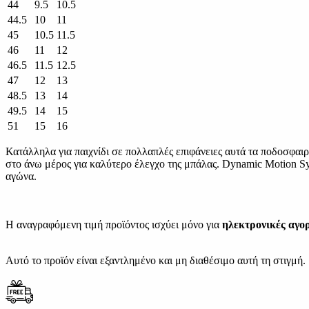
44
9.5
10.5
44.5
10
11
45
10.5
11.5
46
11
12
46.5
11.5
12.5
47
12
13
48.5
13
14
49.5
14
15
51
15
16
Κατάλληλα για παιχνίδι σε πολλαπλές επιφάνειες αυτά τα ποδοσφα
στο άνω μέρος για καλύτερο έλεγχο της μπάλας. Dynamic Motion Sys
αγώνα.
Η αναγραφόμενη τιμή προϊόντος ισχύει μόνο για
ηλεκτρονικές αγο
Αυτό το προϊόν είναι εξαντλημένο και μη διαθέσιμο αυτή τη στιγμή.