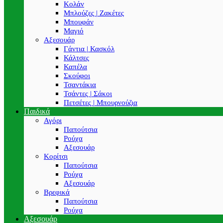
Κολάν
Μπλούζες | Ζακέτες
Μπουφάν
Μαγιό
Αξεσουάρ
Γάντια | Κασκόλ
Κάλτσες
Καπέλα
Σκούφοι
Τσαντάκια
Τσάντες | Σάκοι
Πετσέτες | Μπουρνούζια
Παιδικά
Αγόρι
Παπούτσια
Ρούχα
Αξεσουάρ
Κορίτσι
Παπούτσια
Ρούχα
Αξεσουάρ
Βρεφικά
Παπούτσια
Ρούχα
Αξεσουάρ