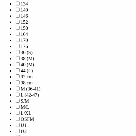
134
140
146
152
158
164
170
176
36 (S)
38 (M)
40 (M)
44 (L)
92 cm
98 cm
M (36-41)
L (42-47)
S/M
M/L
L/XL
OSFM
U1
U2