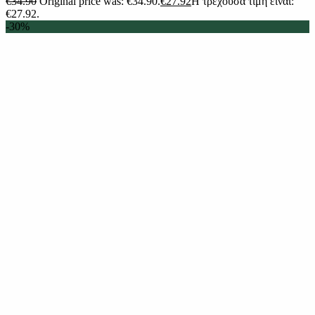
€
34.90
Original price was: €34.90.
€
27.92
Η τρέχουσα τιμή είναι:
€27.92.
-30%