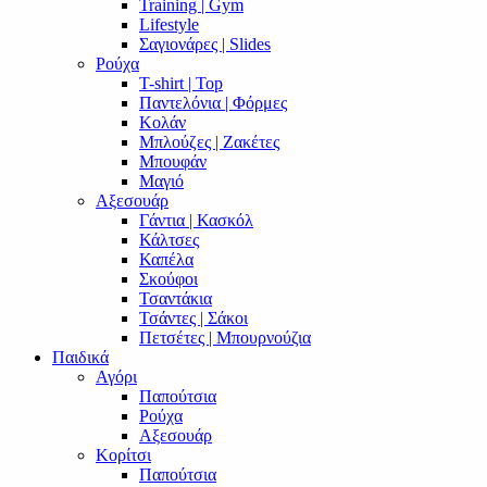
Training | Gym
Lifestyle
Σαγιονάρες | Slides
Ρούχα
T-shirt | Top
Παντελόνια | Φόρμες
Κολάν
Μπλούζες | Ζακέτες
Μπουφάν
Μαγιό
Αξεσουάρ
Γάντια | Κασκόλ
Κάλτσες
Καπέλα
Σκούφοι
Τσαντάκια
Τσάντες | Σάκοι
Πετσέτες | Μπουρνούζια
Παιδικά
Αγόρι
Παπούτσια
Ρούχα
Αξεσουάρ
Κορίτσι
Παπούτσια