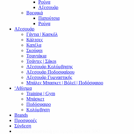
Ρούχα
Αξεσουάρ
Βρεφικά
Παπούτσια
Ρούχα
Αξεσουάρ
Γάντια | Κασκόλ
Κάλτσες
Καπέλα
Σκούφοι
Τσαντάκια
Τσάντες | Σάκοι
Αξεσουάρ Κολύμβησης
Αξεσουάρ Ποδοσφαίρου
Αξεσουάρ Γυμναστικής
Μπάλες Μπασκετ | Βόλεϊ | Ποδόσφαιρο
‘Αθλημα
Training | Gym
Μπάσκετ
Ποδόσφαιρο
Κολύμβηση
Brands
Προσφορές
Σύνδεση
Δωρεάν αποστολή
για αγορές άνω των 50€!