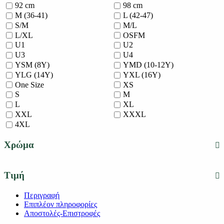
92 cm
98 cm
M (36-41)
L (42-47)
S/M
M/L
L/XL
OSFM
U1
U2
U3
U4
YSM (8Y)
YMD (10-12Y)
YLG (14Y)
YXL (16Y)
One Size
XS
S
M
L
XL
XXL
XXXL
4XL
Χρώμα
Τιμή
Περιγραφή
Επιπλέον πληροφορίες
Αποστολές-Επιστροφές