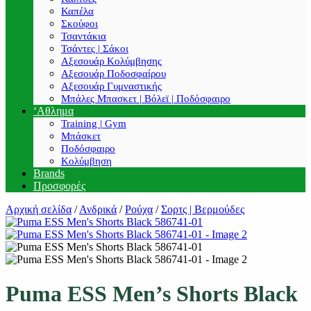
Καπέλα
Σκούφοι
Τσαντάκια
Τσάντες | Σάκοι
Αξεσουάρ Κολύμβησης
Αξεσουάρ Ποδοσφαίρου
Αξεσουάρ Γυμναστικής
Μπάλες Μπασκετ | Βόλεϊ | Ποδόσφαιρο
‘Αθλημα
Training | Gym
Μπάσκετ
Ποδόσφαιρο
Κολύμβηση
Brands
Προσφορές
Αρχική σελίδα
/
Ανδρικά
/
Ρούχα
/
Σορτς | Βερμούδες
Puma ESS Men’s Shorts Black