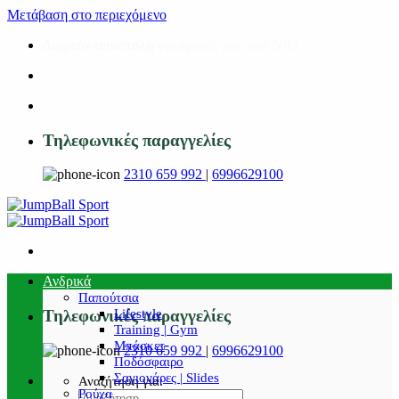
Μετάβαση στο περιεχόμενο
Δωρεάν αποστολή
για αγορές άνω των 50€!
Τηλεφωνικές παραγγελίες
2310 659 992
|
6996629100
Ανδρικά
Παπούτσια
Lifestyle
Τηλεφωνικές παραγγελίες
Training | Gym
Μπάσκετ
2310 659 992
|
6996629100
Ποδόσφαιρο
Σαγιονάρες | Slides
Αναζήτηση για:
Ρούχα