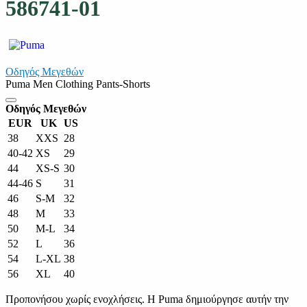
586741-01
Οδηγός Μεγεθών
Puma Men Clothing Pants-Shorts
Οδηγός Μεγεθών
EUR
UK
US
38
XXS
28
40-42
XS
29
44
XS-S
30
44-46
S
31
46
S-M
32
48
M
33
50
M-L
34
52
L
36
54
L-XL
38
56
XL
40
Προπονήσου χωρίς ενοχλήσεις. Η Puma δημιούργησε αυτήν την