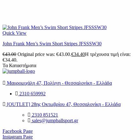
Quick View
John Frank Men’s Swim Short Stripes JFSSSW30
€
43.00
Original price was: €43.00.
€
34.40
Η τρέχουσα τιμή είναι:
€34.40.
Τα Καταστήματα
Μαυρομιχάλη 47, Πολίχνη - Θεσσαλονίκη - Ελλάδα
2310 659992
[OUTLET] 28ης Οκτωβρίου 47, Θεσσαλονίκη - Ελλάδα
2310 851521
sales@jumpballsport.gr
Facebook Page
Instagram Page