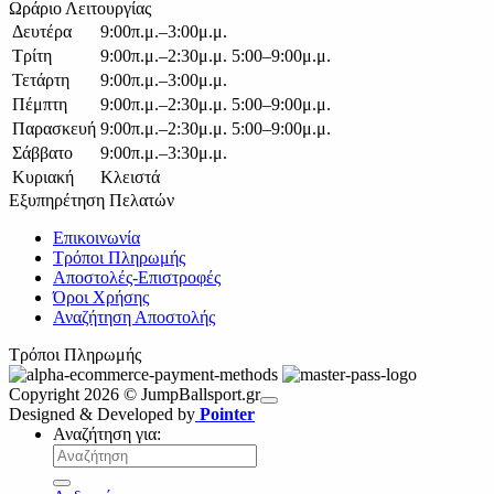
Ωράριο Λειτουργίας
Δευτέρα
9:00π.μ.–3:00μ.μ.
Τρίτη
9:00π.μ.–2:30μ.μ. 5:00–9:00μ.μ.
Τετάρτη
9:00π.μ.–3:00μ.μ.
Πέμπτη
9:00π.μ.–2:30μ.μ. 5:00–9:00μ.μ.
Παρασκευή
9:00π.μ.–2:30μ.μ. 5:00–9:00μ.μ.
Σάββατο
9:00π.μ.–3:30μ.μ.
Κυριακή
Κλειστά
Εξυπηρέτηση Πελατών
Επικοινωνία
Τρόποι Πληρωμής
Αποστολές-Επιστροφές
Όροι Χρήσης
Αναζήτηση Αποστολής
Τρόποι Πληρωμής
Copyright 2026 © JumpBallsport.gr
Designed & Developed by
Pointer
Αναζήτηση για: