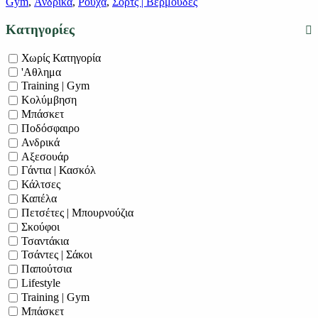
Gym
,
Ανδρικά
,
Ρούχα
,
Σορτς | Βερμούδες
Κατηγορίες
Χωρίς Κατηγορία
'Αθλημα
Training | Gym
Κολύμβηση
Μπάσκετ
Ποδόσφαιρο
Ανδρικά
Αξεσουάρ
Γάντια | Κασκόλ
Κάλτσες
Καπέλα
Πετσέτες | Μπουρνούζια
Σκούφοι
Τσαντάκια
Τσάντες | Σάκοι
Παπούτσια
Lifestyle
Training | Gym
Μπάσκετ