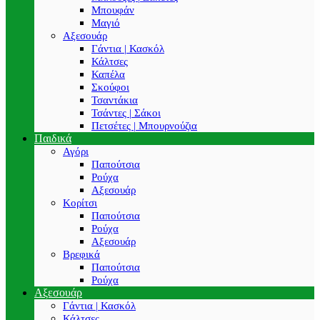
Μπουφάν
Μαγιό
Αξεσουάρ
Γάντια | Κασκόλ
Κάλτσες
Καπέλα
Σκούφοι
Τσαντάκια
Τσάντες | Σάκοι
Πετσέτες | Μπουρνούζια
Παιδικά
Αγόρι
Παπούτσια
Ρούχα
Αξεσουάρ
Κορίτσι
Παπούτσια
Ρούχα
Αξεσουάρ
Βρεφικά
Παπούτσια
Ρούχα
Αξεσουάρ
Γάντια | Κασκόλ
Κάλτσες