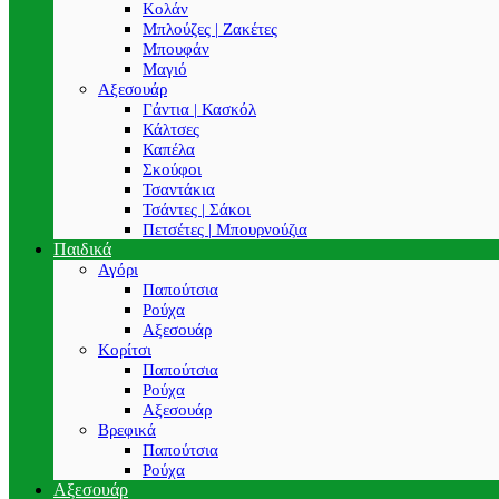
Κολάν
Μπλούζες | Ζακέτες
Μπουφάν
Μαγιό
Αξεσουάρ
Γάντια | Κασκόλ
Κάλτσες
Καπέλα
Σκούφοι
Τσαντάκια
Τσάντες | Σάκοι
Πετσέτες | Μπουρνούζια
Παιδικά
Αγόρι
Παπούτσια
Ρούχα
Αξεσουάρ
Κορίτσι
Παπούτσια
Ρούχα
Αξεσουάρ
Βρεφικά
Παπούτσια
Ρούχα
Αξεσουάρ