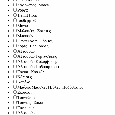
Σαγιονάρες | Slides
Ρούχα
T-shirt | Top
Ισοθερμικά
Μαγιό
Μπλούζες | Ζακέτες
Μπουφάν
Παντελόνια | Φόρμες
Σορτς | Βερμούδες
Αξεσουάρ
Αξεσουάρ Γυμναστικής
Αξεσουάρ Κολύμβησης
Αξεσουάρ Ποδοσφαίρου
Γάντια | Κασκόλ
Κάλτσες
Καπέλα
Μπάλες Μπασκετ | Βόλεϊ | Ποδόσφαιρο
Σκούφοι
Τσαντάκια
Τσάντες | Σάκοι
Γυναικεία
Αξεσουάρ