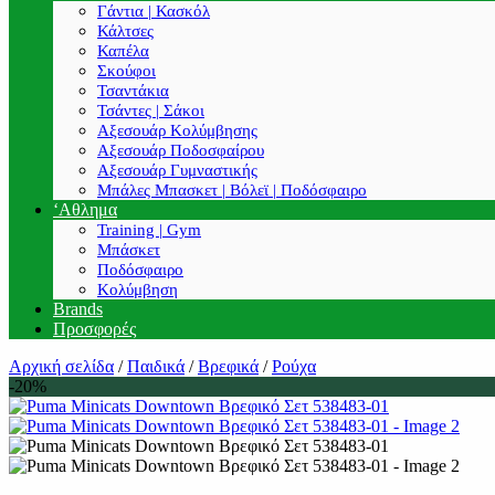
Γάντια | Κασκόλ
Κάλτσες
Καπέλα
Σκούφοι
Τσαντάκια
Τσάντες | Σάκοι
Αξεσουάρ Κολύμβησης
Αξεσουάρ Ποδοσφαίρου
Αξεσουάρ Γυμναστικής
Μπάλες Μπασκετ | Βόλεϊ | Ποδόσφαιρο
‘Αθλημα
Training | Gym
Μπάσκετ
Ποδόσφαιρο
Κολύμβηση
Brands
Προσφορές
Αρχική σελίδα
/
Παιδικά
/
Βρεφικά
/
Ρούχα
-20%