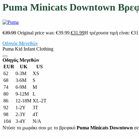
Puma Minicats Downtown Βρεφ
€
39.99
Original price was: €39.99.
€
31.99
Η τρέχουσα τιμή είναι: €31
Οδηγός Μεγεθών
Puma Kid Infant Clothing
Οδηγός Μεγεθών
EUR
UK
US
62
0-3M
XS
68
3-6M
S
74
6-9M
M
80
9-12M
L
86
12-18M
XL-2T
92
1-2Y
3T
98
2-3Y
4T
104
3-4Y
N/A
Ντύσε το μωράκι σου με το βρεφικό
Puma Minicats Downtown
σε