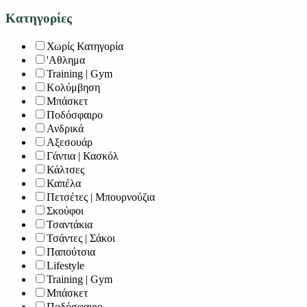
Κατηγορίες
Χωρίς Κατηγορία
'Αθλημα
Training | Gym
Κολύμβηση
Μπάσκετ
Ποδόσφαιρο
Ανδρικά
Αξεσουάρ
Γάντια | Κασκόλ
Κάλτσες
Καπέλα
Πετσέτες | Μπουρνούζια
Σκούφοι
Τσαντάκια
Τσάντες | Σάκοι
Παπούτσια
Lifestyle
Training | Gym
Μπάσκετ
Ποδόσφαιρο