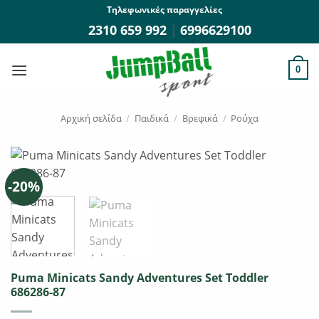
Μετάβαση
Τηλεφωνικές παραγγελίες
στο
2310 659 992
|
6996629100
περιεχόμενο
0
Αρχική σελίδα
/
Παιδικά
/
Βρεφικά
/
Ρούχα
-20%
Puma Minicats Sandy Adventures Set Toddler
686286-87