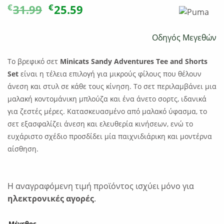
Original
Η
€
€
31.99
25.59
price
τρέχουσα
was:
τιμή
Οδηγός Μεγεθών
€31.99.
είναι:
€25.59.
Το βρεφικό σετ
Minicats Sandy Adventures Tee and Shorts
Set
είναι η τέλεια επιλογή για μικρούς φίλους που θέλουν
άνεση και στυλ σε κάθε τους κίνηση. Το σετ περιλαμβάνει μια
μαλακή κοντομάνικη μπλούζα και ένα άνετο σορτς, ιδανικά
για ζεστές μέρες. Κατασκευασμένο από μαλακό ύφασμα, το
σετ εξασφαλίζει άνεση και ελευθερία κινήσεων, ενώ το
ευχάριστο σχέδιο προσδίδει μία παιχνιδιάρικη και μοντέρνα
αίσθηση.
Η αναγραφόμενη τιμή προϊόντος ισχύει μόνο για
ηλεκτρονικές αγορές
.
Μέγεθος