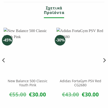
Σχετικά
Προϊόντα
-45%
-30%
New Balance 500 Classic
Adidas FortaGym PSV Red
Youth Pink
CG2680
€
55.00
€
30.00
€
43.00
€
30.00
Original
Η
Original
Η
χουσα
price
τρέχουσα
price
τρέχ
ή
was:
τιμή
was:
τιμή
ι:
€55.00.
είναι:
€43.00.
είναι:
60.
€30.00.
€30.0