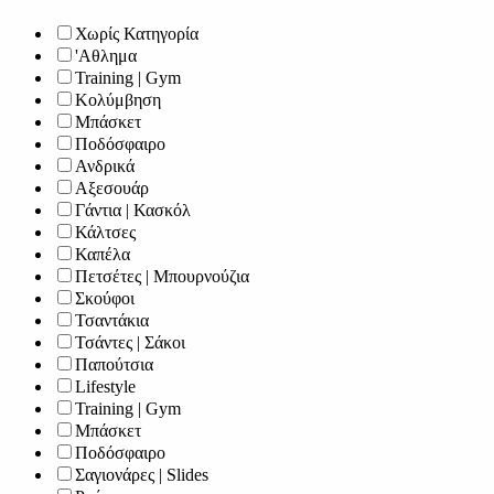
Χωρίς Κατηγορία
'Αθλημα
Training | Gym
Κολύμβηση
Μπάσκετ
Ποδόσφαιρο
Ανδρικά
Αξεσουάρ
Γάντια | Κασκόλ
Κάλτσες
Καπέλα
Πετσέτες | Μπουρνούζια
Σκούφοι
Τσαντάκια
Τσάντες | Σάκοι
Παπούτσια
Lifestyle
Training | Gym
Μπάσκετ
Ποδόσφαιρο
Σαγιονάρες | Slides