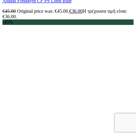
Adidas Fortagym CF PS Light Blue
€
45.00
Original price was: €45.00.
€
36.00
Η τρέχουσα τιμή είναι:
€36.00.
-45%