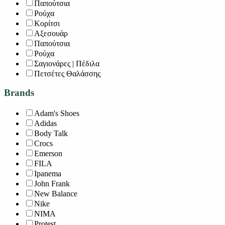
Παπούτσια
Ρούχα
Κορίτσι
Αξεσουάρ
Παπούτσια
Ρούχα
Σαγιονάρες | Πέδιλα
Πετσέτες Θαλάσσης
Brands
Adam's Shoes
Adidas
Body Talk
Crocs
Emerson
FILA
Ipanema
John Frank
New Balance
Nike
NIMA
Protest