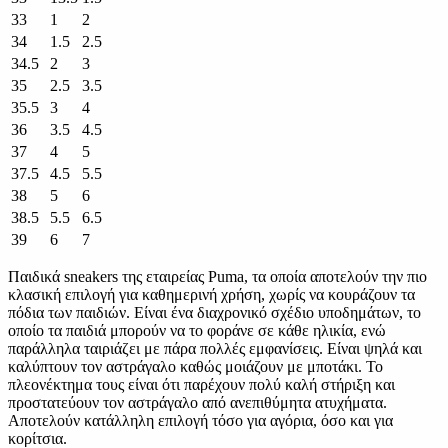
33
1
2
34
1.5
2.5
34.5
2
3
35
2.5
3.5
35.5
3
4
36
3.5
4.5
37
4
5
37.5
4.5
5.5
38
5
6
38.5
5.5
6.5
39
6
7
Παιδικά sneakers της εταιρείας Puma, τα οποία αποτελούν την πιο
κλασική επιλογή για καθημερινή χρήση, χωρίς να κουράζουν τα
πόδια των παιδιών. Είναι ένα διαχρονικό σχέδιο υποδημάτων, το
οποίο τα παιδιά μπορούν να το φοράνε σε κάθε ηλικία, ενώ
παράλληλα ταιριάζει με πάρα πολλές εμφανίσεις. Είναι ψηλά και
καλύπτουν τον αστράγαλο καθώς μοιάζουν με μποτάκι. Το
πλεονέκτημα τους είναι ότι παρέχουν πολύ καλή στήριξη και
προστατεύουν τον αστράγαλο από ανεπιθύμητα ατυχήματα.
Αποτελούν κατάλληλη επιλογή τόσο για αγόρια, όσο και για
κορίτσια.