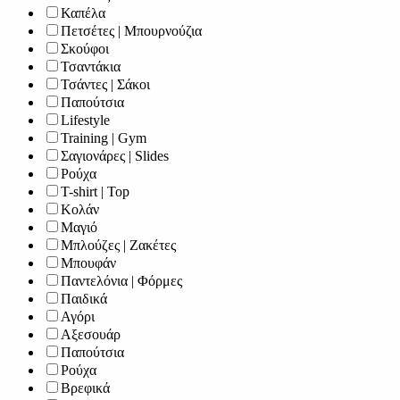
Καπέλα
Πετσέτες | Μπουρνούζια
Σκούφοι
Τσαντάκια
Τσάντες | Σάκοι
Παπούτσια
Lifestyle
Training | Gym
Σαγιονάρες | Slides
Ρούχα
T-shirt | Top
Κολάν
Μαγιό
Μπλούζες | Ζακέτες
Μπουφάν
Παντελόνια | Φόρμες
Παιδικά
Αγόρι
Αξεσουάρ
Παπούτσια
Ρούχα
Βρεφικά