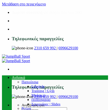
Μετάβαση στο περιεχόμενο
Δωρεάν αποστολή
για αγορές άνω των 50€!
Τηλεφωνικές παραγγελίες
2310 659 992
|
6996629100
Ανδρικά
Παπούτσια
Lifestyle
Τηλεφωνικές παραγγελίες
Training | Gym
Μπάσκετ
2310 659 992
|
6996629100
Ποδόσφαιρο
Σαγιονάρες | Slides
Αναζήτηση για:
Ρούχα