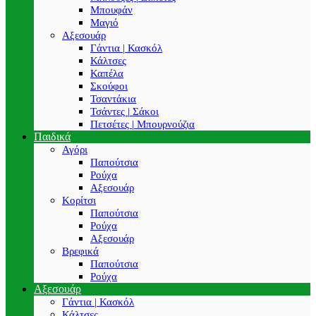
Μπουφάν
Μαγιό
Αξεσουάρ
Γάντια | Κασκόλ
Κάλτσες
Καπέλα
Σκούφοι
Τσαντάκια
Τσάντες | Σάκοι
Πετσέτες | Μπουρνούζια
Παιδικά
Αγόρι
Παπούτσια
Ρούχα
Αξεσουάρ
Κορίτσι
Παπούτσια
Ρούχα
Αξεσουάρ
Βρεφικά
Παπούτσια
Ρούχα
Αξεσουάρ
Γάντια | Κασκόλ
Κάλτσες