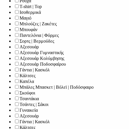
Ρούχα
T-shirt | Top
Ισοθερμικά
Μαγιό
Μπλούζες | Ζακέτες
Μπουφάν
Παντελόνια | Φόρμες
Σορτς | Βερμούδες
Αξεσουάρ
Αξεσουάρ Γυμναστικής
Αξεσουάρ Κολύμβησης
Αξεσουάρ Ποδοσφαίρου
Γάντια | Κασκόλ
Κάλτσες
Καπέλα
Μπάλες Μπασκετ | Βόλεϊ | Ποδόσφαιρο
Σκούφοι
Τσαντάκια
Τσάντες | Σάκοι
Γυναικεία
Αξεσουάρ
Γάντια | Κασκόλ
Κάλτσες