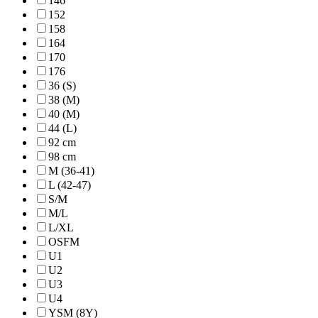
146
152
158
164
170
176
36 (S)
38 (M)
40 (M)
44 (L)
92 cm
98 cm
M (36-41)
L (42-47)
S/M
M/L
L/XL
OSFM
U1
U2
U3
U4
YSM (8Y)