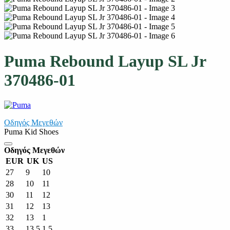
Puma Rebound Layup SL Jr
370486-01
Οδηγός Μεγεθών
Puma Kid Shoes
Οδηγός Μεγεθών
EUR
UK
US
27
9
10
28
10
11
30
11
12
31
12
13
32
13
1
33
13.5
1.5