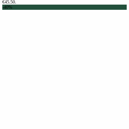
€45.50.
-40%