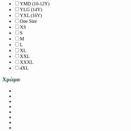
YMD (10-12Y)
YLG (14Y)
YXL (16Y)
One Size
XS
S
M
L
XL
XXL
XXXL
4XL
Χρώμα