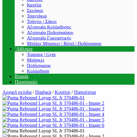
Καπέλα
Σκούφοι
Τσαντάκια
Τσάντες | Σάκοι
Αξεσουάρ Κολύμβησης
Αξεσουάρ Ποδοσφαίρου
Αξεσουάρ Γυμναστικής
Μπάλες Μπασκετ | Βόλεϊ | Ποδόσφαιρο
‘Αθλημα
Training | Gym
Μπάσκετ
Ποδόσφαιρο
Κολύμβηση
Brands
Προσφορές
Αρχική σελίδα
/
Παιδικά
/
Κορίτσι
/
Παπούτσια