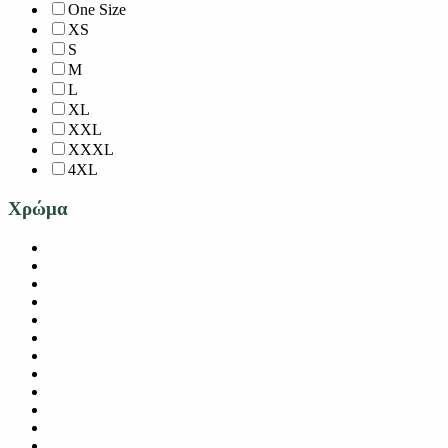
One Size
XS
S
M
L
XL
XXL
XXXL
4XL
Χρώμα