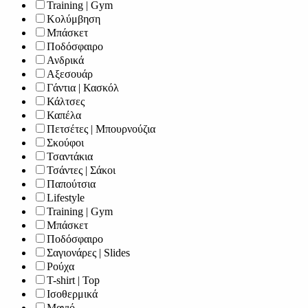
Training | Gym
Κολύμβηση
Μπάσκετ
Ποδόσφαιρο
Ανδρικά
Αξεσουάρ
Γάντια | Κασκόλ
Κάλτσες
Καπέλα
Πετσέτες | Μπουρνούζια
Σκούφοι
Τσαντάκια
Τσάντες | Σάκοι
Παπούτσια
Lifestyle
Training | Gym
Μπάσκετ
Ποδόσφαιρο
Σαγιονάρες | Slides
Ρούχα
T-shirt | Top
Ισοθερμικά
Μαγιό