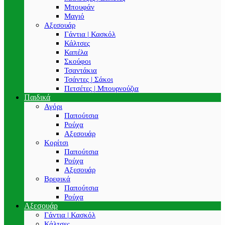
Μπουφάν
Μαγιό
Αξεσουάρ
Γάντια | Κασκόλ
Κάλτσες
Καπέλα
Σκούφοι
Τσαντάκια
Τσάντες | Σάκοι
Πετσέτες | Μπουρνούζια
Παιδικά
Αγόρι
Παπούτσια
Ρούχα
Αξεσουάρ
Κορίτσι
Παπούτσια
Ρούχα
Αξεσουάρ
Βρεφικά
Παπούτσια
Ρούχα
Αξεσουάρ
Γάντια | Κασκόλ
Κάλτσες