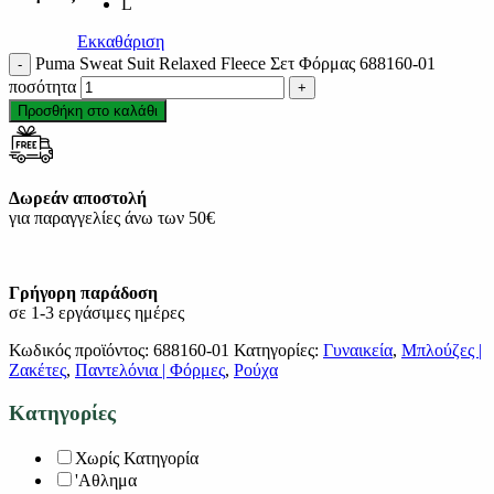
L
Εκκαθάριση
Puma Sweat Suit Relaxed Fleece Σετ Φόρμας 688160-01
ποσότητα
Προσθήκη στο καλάθι
Δωρεάν αποστολή
για παραγγελίες άνω των 50€
Γρήγορη παράδοση
σε 1-3 εργάσιμες ημέρες
Κωδικός προϊόντος:
688160-01
Κατηγορίες:
Γυναικεία
,
Μπλούζες |
Ζακέτες
,
Παντελόνια | Φόρμες
,
Ρούχα
Κατηγορίες
Χωρίς Κατηγορία
'Αθλημα