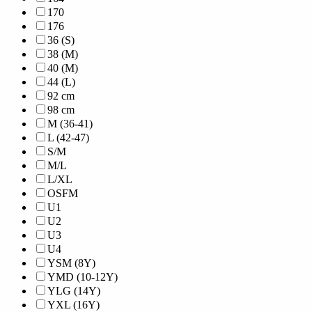
170
176
36 (S)
38 (M)
40 (M)
44 (L)
92 cm
98 cm
M (36-41)
L (42-47)
S/M
M/L
L/XL
OSFM
U1
U2
U3
U4
YSM (8Y)
YMD (10-12Y)
YLG (14Y)
YXL (16Y)