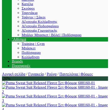
Καπέλα
Σκούφοι
Τσαντάκια
Τσάντες | Σάκοι
Αξεσουάρ Κολύμβησης
Αξεσουάρ Ποδοσφαίρου
Αξεσουάρ Γυμναστικής
Μπάλες Μπασκετ | Βόλεϊ | Ποδόσφαιρο
‘Αθλημα
Training | Gym
Μπάσκετ
Ποδόσφαιρο
Κολύμβηση
Brands
Προσφορές
Αρχική σελίδα
/
Γυναικεία
/
Ρούχα
/
Παντελόνια | Φόρμες
-20%