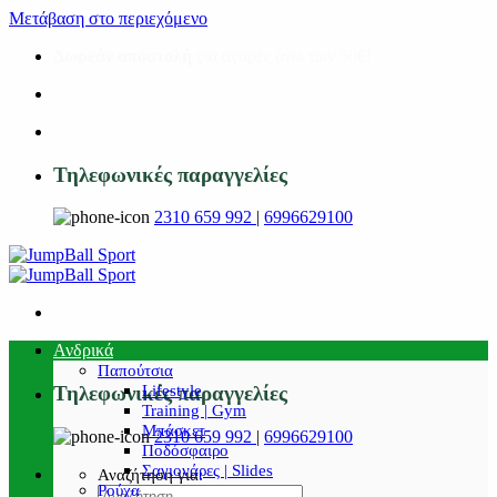
Μετάβαση στο περιεχόμενο
Δωρεάν αποστολή
για αγορές άνω των 50€!
Τηλεφωνικές παραγγελίες
2310 659 992
|
6996629100
Ανδρικά
Παπούτσια
Lifestyle
Τηλεφωνικές παραγγελίες
Training | Gym
Μπάσκετ
2310 659 992
|
6996629100
Ποδόσφαιρο
Σαγιονάρες | Slides
Αναζήτηση για:
Ρούχα