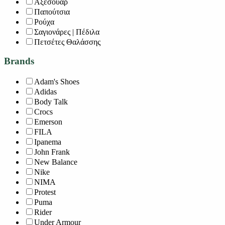
Αξεσουάρ
Παπούτσια
Ρούχα
Σαγιονάρες | Πέδιλα
Πετσέτες Θαλάσσης
Brands
Adam's Shoes
Adidas
Body Talk
Crocs
Emerson
FILA
Ipanema
John Frank
New Balance
Nike
NIMA
Protest
Puma
Rider
Under Armour