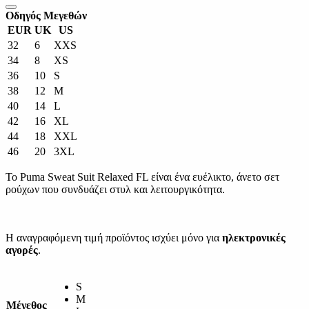
Οδηγός Μεγεθών
EUR
UK
US
32
6
XXS
34
8
XS
36
10
S
38
12
M
40
14
L
42
16
XL
44
18
XXL
46
20
3XL
Το Puma Sweat Suit Relaxed FL είναι ένα ευέλικτο, άνετο σετ
ρούχων που συνδυάζει στυλ και λειτουργικότητα.
Η αναγραφόμενη τιμή προϊόντος ισχύει μόνο για
ηλεκτρονικές
αγορές
.
S
M
Μέγεθος