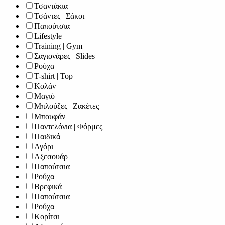
Τσαντάκια
Τσάντες | Σάκοι
Παπούτσια
Lifestyle
Training | Gym
Σαγιονάρες | Slides
Ρούχα
T-shirt | Top
Κολάν
Μαγιό
Μπλούζες | Ζακέτες
Μπουφάν
Παντελόνια | Φόρμες
Παιδικά
Αγόρι
Αξεσουάρ
Παπούτσια
Ρούχα
Βρεφικά
Παπούτσια
Ρούχα
Κορίτσι