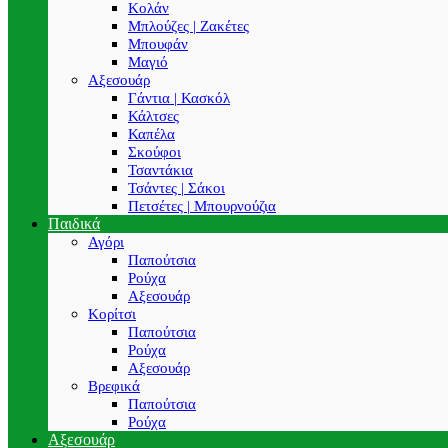
Κολάν
Μπλούζες | Ζακέτες
Μπουφάν
Μαγιό
Αξεσουάρ
Γάντια | Κασκόλ
Κάλτσες
Καπέλα
Σκούφοι
Τσαντάκια
Τσάντες | Σάκοι
Πετσέτες | Μπουρνούζια
Παιδικά
Αγόρι
Παπούτσια
Ρούχα
Αξεσουάρ
Κορίτσι
Παπούτσια
Ρούχα
Αξεσουάρ
Βρεφικά
Παπούτσια
Ρούχα
Αξεσουάρ