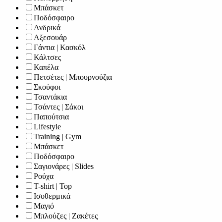
Μπάσκετ
Ποδόσφαιρο
Ανδρικά
Αξεσουάρ
Γάντια | Κασκόλ
Κάλτσες
Καπέλα
Πετσέτες | Μπουρνούζια
Σκούφοι
Τσαντάκια
Τσάντες | Σάκοι
Παπούτσια
Lifestyle
Training | Gym
Μπάσκετ
Ποδόσφαιρο
Σαγιονάρες | Slides
Ρούχα
T-shirt | Top
Ισοθερμικά
Μαγιό
Μπλούζες | Ζακέτες