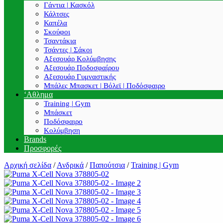
Γάντια | Κασκόλ
Κάλτσες
Καπέλα
Σκούφοι
Τσαντάκια
Τσάντες | Σάκοι
Αξεσουάρ Κολύμβησης
Αξεσουάρ Ποδοσφαίρου
Αξεσουάρ Γυμναστικής
Μπάλες Μπασκετ | Βόλεϊ | Ποδόσφαιρο
‘Αθλημα
Training | Gym
Μπάσκετ
Ποδόσφαιρο
Κολύμβηση
Brands
Προσφορές
Αρχική σελίδα
/
Ανδρικά
/
Παπούτσια
/
Training | Gym