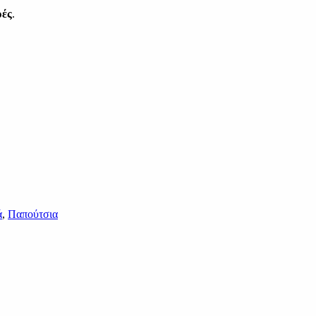
ρές
.
ά
,
Παπούτσια