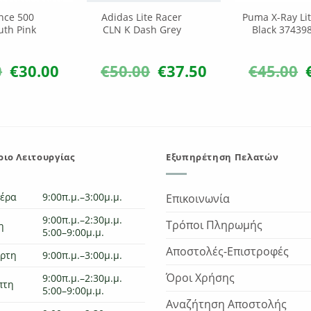
nce 500
Adidas Lite Racer
Puma X-Ray Lit
uth Pink
CLN K Dash Grey
Black 37439
0
€
30.00
€
50.00
€
37.50
€
45.00
Original
Η
Original
Η
O
price
τρέχουσα
price
τρέχουσα
p
was:
τιμή
was:
τιμή
w
€55.00.
είναι:
€50.00.
είναι:
€
€30.00.
€37.50.
ιο Λειτουργίας
Εξυπηρέτηση Πελατών
τέρα
9:00π.μ.–3:00μ.μ.
Επικοινωνία
9:00π.μ.–2:30μ.μ.
Τρόποι Πληρωμής
η
5:00–9:00μ.μ.
Αποστολές-Επιστροφές
άρτη
9:00π.μ.–3:00μ.μ.
Όροι Χρήσης
9:00π.μ.–2:30μ.μ.
πτη
5:00–9:00μ.μ.
Αναζήτηση Αποστολής