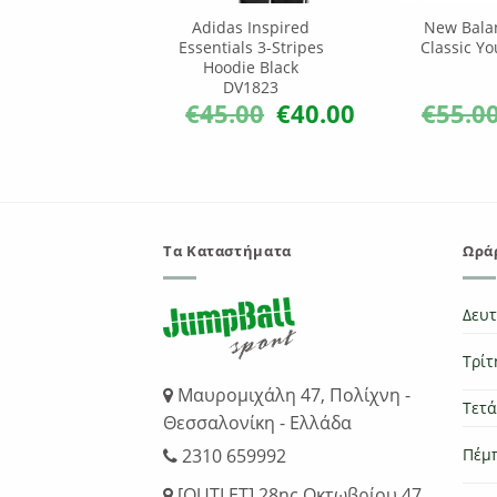
Fortagym CF
Adidas Inspired
New Bala
ight Blue
Essentials 3-Stripes
Classic Yo
Hoodie Black
DV1823
.00
€
36.00
€
45.00
€
40.00
€
55.0
Original
Η
Original
Η
price
τρέχουσα
price
τρέχουσα
was:
τιμή
was:
τιμή
€45.00.
είναι:
€45.00.
είναι:
€36.00.
€40.00.
Τα Καταστήματα
Ωράρ
Δευ
Τρίτ
Μαυρομιχάλη 47, Πολίχνη -
Τετ
Θεσσαλονίκη - Ελλάδα
Πέμ
2310 659992
[OUTLET] 28ης Οκτωβρίου 47,