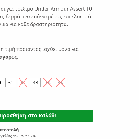
€39.99.
σι για τρέξιμο Under Armour Assert 10
α, δερμάτινο επάνω μέρος και ελαφριά
νικό για κάθε δραστηριότητα.
 τιμή προϊόντος ισχύει μόνο για
αγορές
.
0
31
32
33
34
35
sert 10 AC UFM Synthetic 3027100-001 ποσότητα
Προσθήκη στο καλάθι
αποστολή
γελίες άνω των 50€