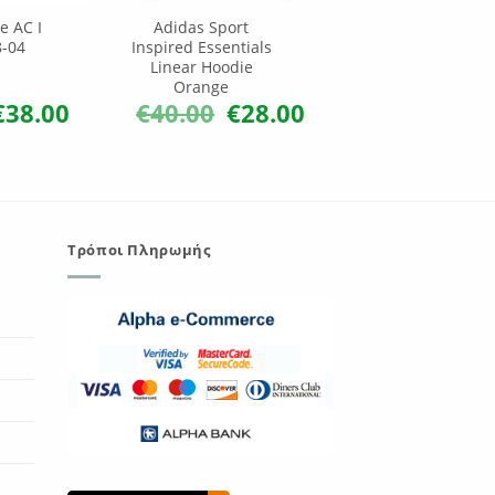
e AC I
Adidas Sport
8-04
Inspired Essentials
Linear Hoodie
Orange
€
38.00
€
40.00
€
28.00
riginal
Η
Original
Η
rice
τρέχουσα
price
τρέχουσα
as:
τιμή
was:
τιμή
45.00.
είναι:
€40.00.
είναι:
€38.00.
€28.00.
Τρόποι Πληρωμής