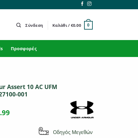
Σύνδεση
Καλάθι /
€
0.00
0
ds
Προσφορές
r Assert 10 AC UFM
027100-001
ginal
Η
.99
ce
τρέχουσα
s:
τιμή
Οδηγός Μεγεθών
.99.
είναι: