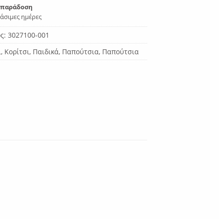
 παράδοση
γάσιμες ημέρες
ος:
3027100-001
ι
,
Κορίτσι
,
Παιδικά
,
Παπούτσια
,
Παπούτσια