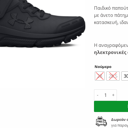
Παιδικό παπούτ
με άνετο πάτημ
κατασκευή, ιδα
Η αναγραφόμενη
ηλεκτρονικές 
Νούμερο
28
28.5
3
Under Armour As
Δωρεάν 
για παραγ