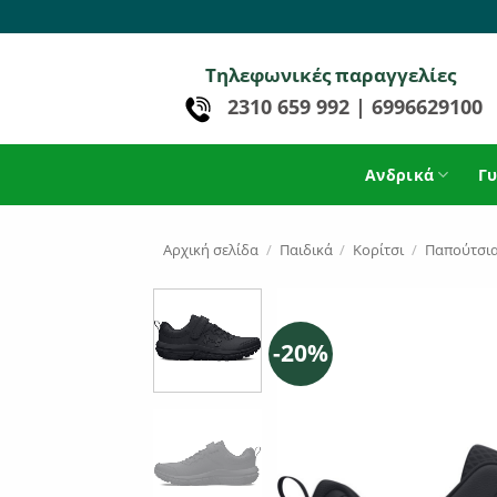
Μετάβαση
στο
περιεχόμενο
Τηλεφωνικές παραγγελίες
2310 659 992
|
6996629100
Ανδρικά
Γυ
Αρχική σελίδα
/
Παιδικά
/
Κορίτσι
/
Παπούτσι
-20%