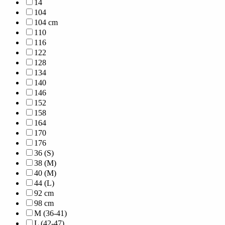
14
104
104 cm
110
116
122
128
134
140
146
152
158
164
170
176
36 (S)
38 (M)
40 (M)
44 (L)
92 cm
98 cm
M (36-41)
L (42-47)