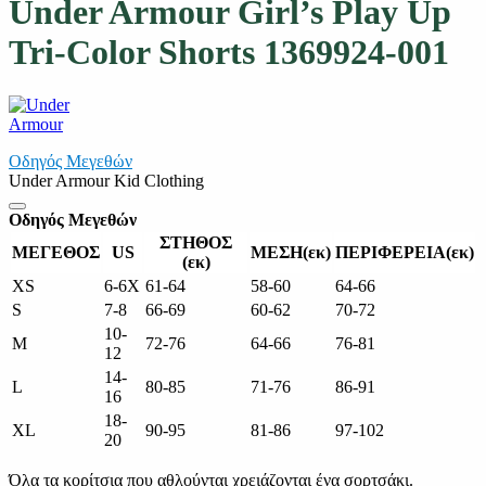
Under Armour Girl’s Play Up
Tri-Color Shorts 1369924-001
Οδηγός Μεγεθών
Under Armour Kid Clothing
Οδηγός Μεγεθών
ΣΤΗΘΟΣ
ΜΕΓΕΘΟΣ
US
ΜΕΣΗ(εκ)
ΠΕΡΙΦΕΡΕΙΑ(εκ)
(εκ)
XS
6-6X
61-64
58-60
64-66
S
7-8
66-69
60-62
70-72
10-
M
72-76
64-66
76-81
12
14-
L
80-85
71-76
86-91
16
18-
XL
90-95
81-86
97-102
20
Όλα τα κορίτσια που αθλούνται χρειάζονται ένα σορτσάκι.