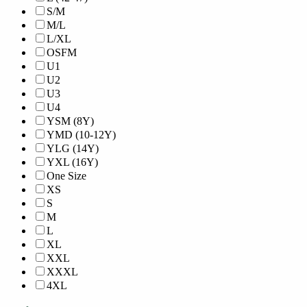
S/M
M/L
L/XL
OSFM
U1
U2
U3
U4
YSM (8Y)
YMD (10-12Y)
YLG (14Y)
YXL (16Y)
One Size
XS
S
M
L
XL
XXL
XXXL
4XL