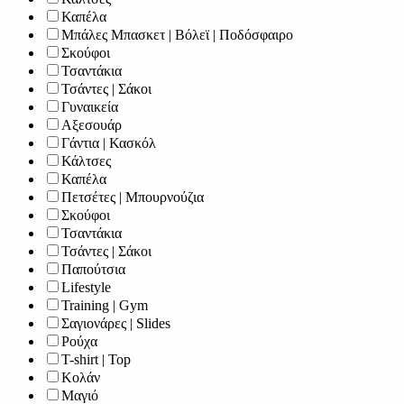
Καπέλα
Μπάλες Μπασκετ | Βόλεϊ | Ποδόσφαιρο
Σκούφοι
Τσαντάκια
Τσάντες | Σάκοι
Γυναικεία
Αξεσουάρ
Γάντια | Κασκόλ
Κάλτσες
Καπέλα
Πετσέτες | Μπουρνούζια
Σκούφοι
Τσαντάκια
Τσάντες | Σάκοι
Παπούτσια
Lifestyle
Training | Gym
Σαγιονάρες | Slides
Ρούχα
T-shirt | Top
Κολάν
Μαγιό