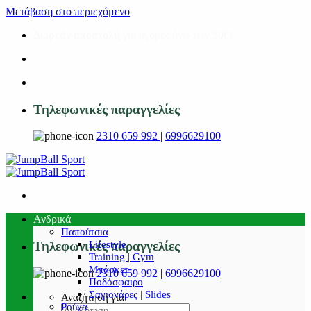
Μετάβαση στο περιεχόμενο
Δωρεάν αποστολή
για αγορές άνω των 50€!
Τηλεφωνικές παραγγελίες
2310 659 992
|
6996629100
Ανδρικά
Παπούτσια
Lifestyle
Τηλεφωνικές παραγγελίες
Training | Gym
Μπάσκετ
2310 659 992
|
6996629100
Ποδόσφαιρο
Σαγιονάρες | Slides
Αναζήτηση για:
Ρούχα