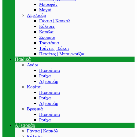
Μπουφάν
Μαγιό
Αξεσουάρ
Γάντια | Κασκόλ
Κάλτσες
Καπέλα
Σκούφοι
Τσαντάκια
Τσάντες | Σάκοι
Πετσέτες | Μπουρνούζια
Παιδικά
Αγόρι
Παπούτσια
Ρούχα
Αξεσουάρ
Κορίτσι
Παπούτσια
Ρούχα
Αξεσουάρ
Βρεφικά
Παπούτσια
Ρούχα
Αξεσουάρ
Γάντια | Κασκόλ
Κάλτσες