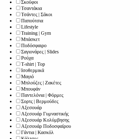
Σκούφοι
Τσαντάκια
Τσάντες | Σάκοι
Παπούτσια
Lifestyle
Training | Gym
Μπάσκετ
Ποδόσφαιρο
Σαγιονάρες | Slides
Ρούχα
T-shirt | Top
Ισοθερμικά
Μαγιό
Μπλούζες | Ζακέτες
Μπουφάν
Παντελόνια | Φόρμες
Σορτς | Βερμούδες
Αξεσουάρ
Αξεσουάρ Γυμναστικής
Αξεσουάρ Κολύμβησης
Αξεσουάρ Ποδοσφαίρου
Γάντια | Κασκόλ
Κάλτσες