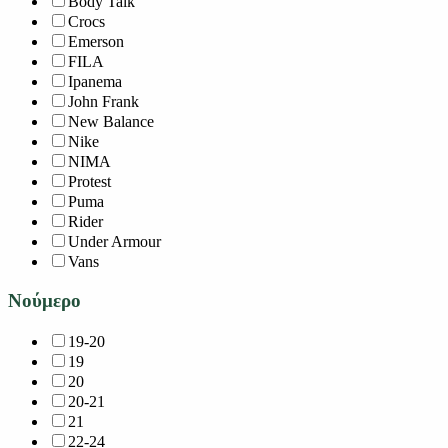
Body Talk
Crocs
Emerson
FILA
Ipanema
John Frank
New Balance
Nike
NIMA
Protest
Puma
Rider
Under Armour
Vans
Νούμερο
19-20
19
20
20-21
21
22-24