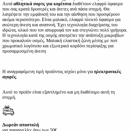
Αυτά
αθλητικά σορτς για κορίτσια
διαθέτουν ελαφρύ ύφασμα
που σας κρατά δροσερές και άνετες ανά πάσα στιγμή. Θα
λατρέψετε την εμφάνισή του και την αίσθηση που προσφέρουν
ακόμα περισσότερο. Είναι μαλακό, ελαφρύ πλεκτό ύφασμα για
ανώτερη άνεση και αναπνοή. Έχει τεχνολογία διαχείρισης του
ιδρώτα, υλικό που τον απορροφά τον και στεγνώνει πολύ γρήγορα.
Η τεχνολογία κατά της οσμής αποτρέπει την ανάπτυξη μικροβίων
που προκαλούν οσμές. Μαλακή ελαστική ζώνη μέσης με ποπ
χρωματικό λογότυπο και εξωτερικό κορδόνι περίσφιξης για
προσαρμοσμένη άνεση
Η αναγραφόμενη τιμή προϊόντος ισχύει μόνο για
ηλεκτρονικές
αγορές
.
Αυτό το προϊόν είναι εξαντλημένο και μη διαθέσιμο αυτή τη
στιγμή.
Δωρεάν αποστολή
για παραγγελίες άνω των 50€