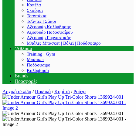
Καπέλα
Σκούφοι
Τσαντάκια
Τσάντες | Σάκοι
Αξεσουάρ Κολύμβησης
Αξεσουάρ Ποδοσφαίρου
Αξεσουάρ Γυμναστικής
Μπάλες Μπασκετ | Βόλεϊ | Ποδόσφαιρο
‘Αθλημα
Training | Gym
Μπάσκετ
Ποδόσφαιρο
Κολύμβηση
Brands
Προσφορές
Αρχική σελίδα
/
Παιδικά
/
Κορίτσι
/
Ρούχα