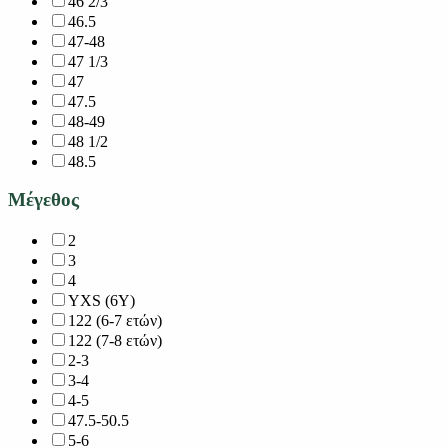
46 2/3
46.5
47-48
47 1/3
47
47.5
48-49
48 1/2
48.5
Μέγεθος
2
3
4
YXS (6Y)
122 (6-7 ετών)
122 (7-8 ετών)
2-3
3-4
4-5
47.5-50.5
5-6