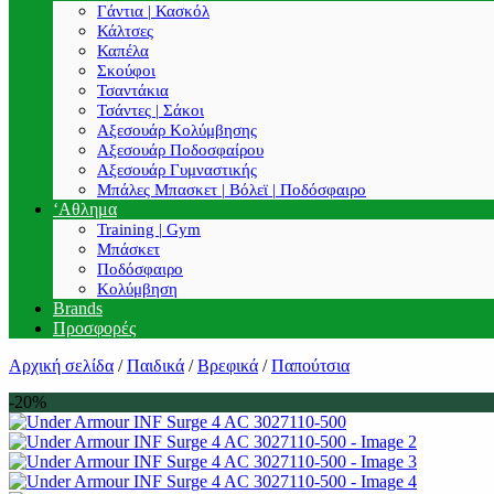
Γάντια | Κασκόλ
Κάλτσες
Καπέλα
Σκούφοι
Τσαντάκια
Τσάντες | Σάκοι
Αξεσουάρ Κολύμβησης
Αξεσουάρ Ποδοσφαίρου
Αξεσουάρ Γυμναστικής
Μπάλες Μπασκετ | Βόλεϊ | Ποδόσφαιρο
‘Αθλημα
Training | Gym
Μπάσκετ
Ποδόσφαιρο
Κολύμβηση
Brands
Προσφορές
Αρχική σελίδα
/
Παιδικά
/
Βρεφικά
/
Παπούτσια
-20%