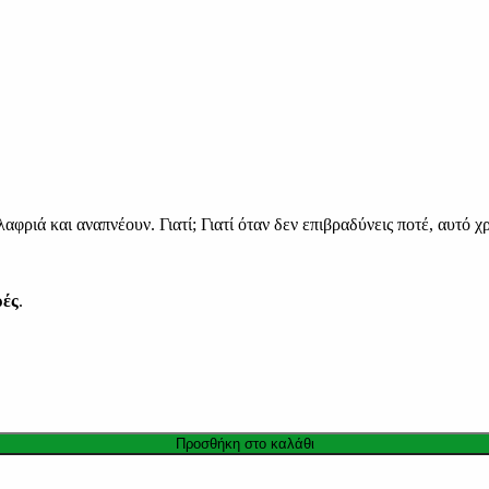
φριά και αναπνέουν. Γιατί; Γιατί όταν δεν επιβραδύνεις ποτέ, αυτό χ
ρές
.
Προσθήκη στο καλάθι