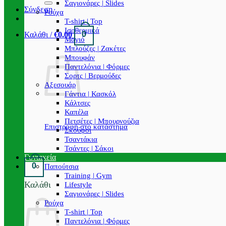
Σαγιονάρες | Slides
Σύνδεση
Ρούχα
T-shirt | Top
Ισοθερμικά
0
Καλάθι /
€
0.00
Μαγιό
Μπλούζες | Ζακέτες
Μπουφάν
Παντελόνια | Φόρμες
Σορτς | Βερμούδες
Αξεσουάρ
Γάντια | Κασκόλ
Κάλτσες
Καπέλα
Πετσέτες | Μπουρνούζια
Επιστροφή στο κατάστημα
Σκούφοι
Τσαντάκια
Τσάντες | Σάκοι
Γυναικεία
0
Παπούτσια
Training | Gym
Καλάθι
Lifestyle
Σαγιονάρες | Slides
Ρούχα
T-shirt | Top
Παντελόνια | Φόρμες