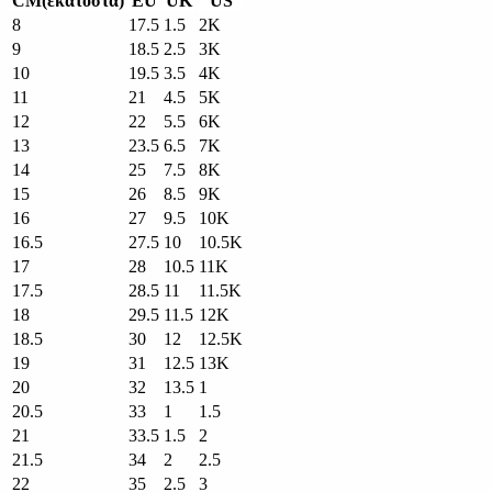
CM(εκατοστά)
EU
UK
US
8
17.5
1.5
2K
9
18.5
2.5
3K
10
19.5
3.5
4K
11
21
4.5
5K
12
22
5.5
6K
13
23.5
6.5
7K
14
25
7.5
8K
15
26
8.5
9K
16
27
9.5
10K
16.5
27.5
10
10.5K
17
28
10.5
11K
17.5
28.5
11
11.5K
18
29.5
11.5
12K
18.5
30
12
12.5K
19
31
12.5
13K
20
32
13.5
1
20.5
33
1
1.5
21
33.5
1.5
2
21.5
34
2
2.5
22
35
2.5
3