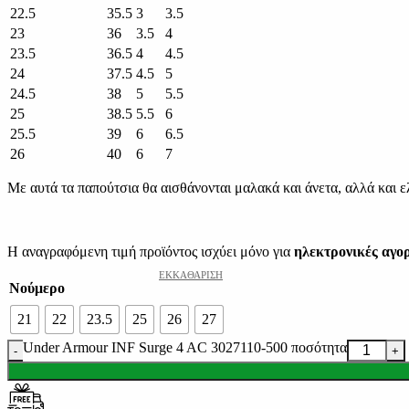
22.5
35.5
3
3.5
23
36
3.5
4
23.5
36.5
4
4.5
24
37.5
4.5
5
24.5
38
5
5.5
25
38.5
5.5
6
25.5
39
6
6.5
26
40
6
7
Με αυτά τα παπούτσια θα αισθάνονται μαλακά και άνετα, αλλά και ελα
Η αναγραφόμενη τιμή προϊόντος ισχύει μόνο για
ηλεκτρονικές αγο
ΕΚΚΑΘΆΡΙΣΗ
Νούμερο
21
22
23.5
25
26
27
Under Armour INF Surge 4 AC 3027110-500 ποσότητα