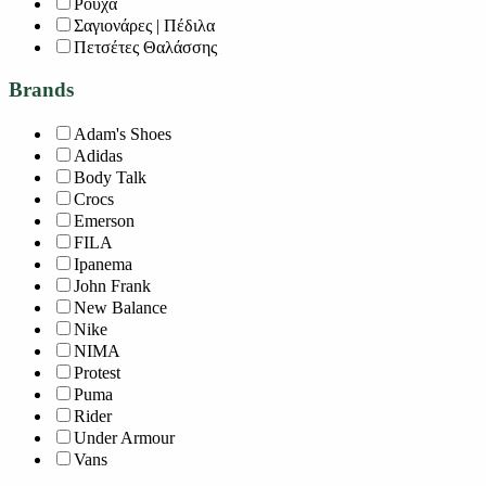
Ρούχα
Σαγιονάρες | Πέδιλα
Πετσέτες Θαλάσσης
Brands
Adam's Shoes
Adidas
Body Talk
Crocs
Emerson
FILA
Ipanema
John Frank
New Balance
Nike
NIMA
Protest
Puma
Rider
Under Armour
Vans