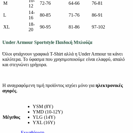
10-
M
72-76
64-66
76-81
12
14-
L
80-85
71-76
86-91
16
18-
XL
90-95
81-86
97-102
20
Under Armour Sportstyle Παιδική Μπλούζα
Όλοι φτιάχνουν γραφικά T-Shirt αλλά η Under Armour τα κάνει
καλύτερα. Το ύφασμα που χρησιμοποιούμε είναι ελαφρύ, απαλό
και στεγνώνει γρήγορα.
Η αναγραφόμενη τιμή προϊόντος ισχύει μόνο για
ηλεκτρονικές
αγορές
.
YSM (8Y)
YMD (10-12Y)
Μέγεθος
YLG (14Y)
YXL (16Y)
Εκκαθάριση