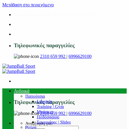
Μετάβαση στο περιεχόμενο
Δωρεάν αποστολή
για αγορές άνω των 50€!
Τηλεφωνικές παραγγελίες
2310 659 992
|
6996629100
Ανδρικά
Παπούτσια
Lifestyle
Τηλεφωνικές παραγγελίες
Training | Gym
Μπάσκετ
2310 659 992
|
6996629100
Ποδόσφαιρο
Σαγιονάρες | Slides
Αναζήτηση για:
Ρούχα