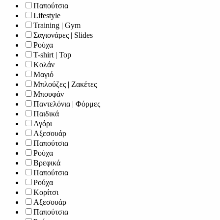
Παπούτσια
Lifestyle
Training | Gym
Σαγιονάρες | Slides
Ρούχα
T-shirt | Top
Κολάν
Μαγιό
Μπλούζες | Ζακέτες
Μπουφάν
Παντελόνια | Φόρμες
Παιδικά
Αγόρι
Αξεσουάρ
Παπούτσια
Ρούχα
Βρεφικά
Παπούτσια
Ρούχα
Κορίτσι
Αξεσουάρ
Παπούτσια