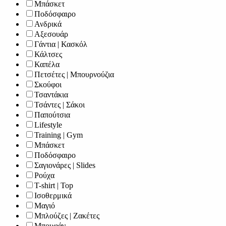
Μπάσκετ
Ποδόσφαιρο
Ανδρικά
Αξεσουάρ
Γάντια | Κασκόλ
Κάλτσες
Καπέλα
Πετσέτες | Μπουρνούζια
Σκούφοι
Τσαντάκια
Τσάντες | Σάκοι
Παπούτσια
Lifestyle
Training | Gym
Μπάσκετ
Ποδόσφαιρο
Σαγιονάρες | Slides
Ρούχα
T-shirt | Top
Ισοθερμικά
Μαγιό
Μπλούζες | Ζακέτες
Μπουφάν