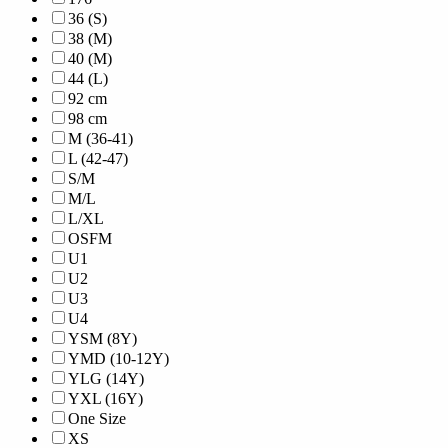
36 (S)
38 (M)
40 (M)
44 (L)
92 cm
98 cm
M (36-41)
L (42-47)
S/M
M/L
L/XL
OSFM
U1
U2
U3
U4
YSM (8Y)
YMD (10-12Y)
YLG (14Y)
YXL (16Y)
One Size
XS