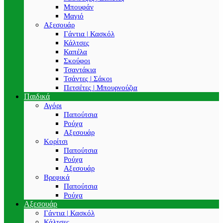
Μπουφάν
Μαγιό
Αξεσουάρ
Γάντια | Κασκόλ
Κάλτσες
Καπέλα
Σκούφοι
Τσαντάκια
Τσάντες | Σάκοι
Πετσέτες | Μπουρνούζια
Παιδικά
Αγόρι
Παπούτσια
Ρούχα
Αξεσουάρ
Κορίτσι
Παπούτσια
Ρούχα
Αξεσουάρ
Βρεφικά
Παπούτσια
Ρούχα
Αξεσουάρ
Γάντια | Κασκόλ
Κάλτσες