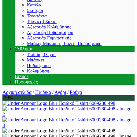
Καπέλα
Σκούφοι
Τσαντάκια
Τσάντες | Σάκοι
Αξεσουάρ Κολύμβησης
Αξεσουάρ Ποδοσφαίρου
Αξεσουάρ Γυμναστικής
Μπάλες Μπασκετ | Βόλεϊ | Ποδόσφαιρο
‘Αθλημα
Training | Gym
Μπάσκετ
Ποδόσφαιρο
Κολύμβηση
Brands
Προσφορές
Αρχική σελίδα
/
Παιδικά
/
Αγόρι
/
Ρούχα
-20%