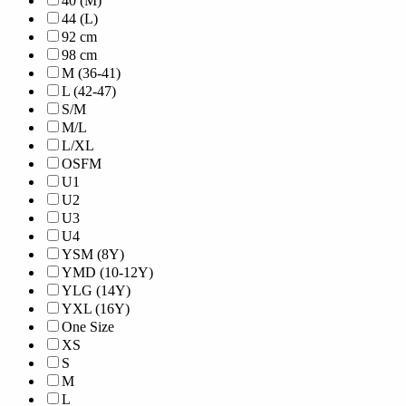
40 (M)
44 (L)
92 cm
98 cm
M (36-41)
L (42-47)
S/M
M/L
L/XL
OSFM
U1
U2
U3
U4
YSM (8Y)
YMD (10-12Y)
YLG (14Y)
YXL (16Y)
One Size
XS
S
M
L