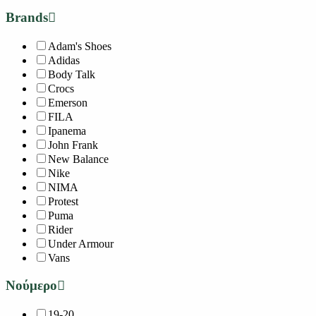
Brands
Adam's Shoes
Adidas
Body Talk
Crocs
Emerson
FILA
Ipanema
John Frank
New Balance
Nike
NIMA
Protest
Puma
Rider
Under Armour
Vans
Νούμερο
19-20