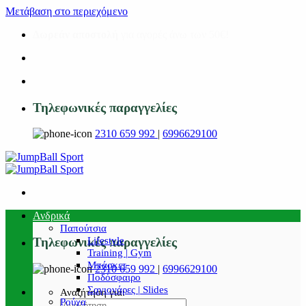
Μετάβαση στο περιεχόμενο
Δωρεάν αποστολή
για αγορές άνω των 50€!
Τηλεφωνικές παραγγελίες
2310 659 992
|
6996629100
Ανδρικά
Παπούτσια
Lifestyle
Τηλεφωνικές παραγγελίες
Training | Gym
Μπάσκετ
2310 659 992
|
6996629100
Ποδόσφαιρο
Σαγιονάρες | Slides
Αναζήτηση για:
Ρούχα