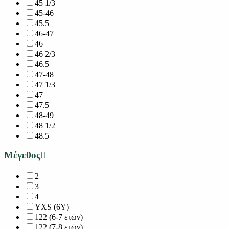
45 1/3
45-46
45.5
46-47
46
46 2/3
46.5
47-48
47 1/3
47
47.5
48-49
48 1/2
48.5
Μέγεθος
2
3
4
YXS (6Y)
122 (6-7 ετών)
122 (7-8 ετών)