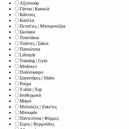
Αξεσουάρ
Γάντια | Κασκόλ
Κάλτσες
Καπέλα
Πετσέτες | Μπουρνούζια
Σκούφοι
Τσαντάκια
Τσάντες | Σάκοι
Παπούτσια
Lifestyle
Training | Gym
Μπάσκετ
Ποδόσφαιρο
Σαγιονάρες | Slides
Ρούχα
T-shirt | Top
Ισοθερμικά
Μαγιό
Μπλούζες | Ζακέτες
Μπουφάν
Παντελόνια | Φόρμες
Σορτς | Βερμούδες