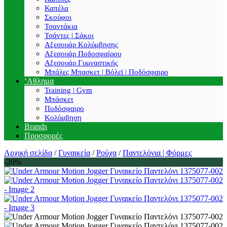
Καπέλα
Σκούφοι
Τσαντάκια
Τσάντες | Σάκοι
Αξεσουάρ Κολύμβησης
Αξεσουάρ Ποδοσφαίρου
Αξεσουάρ Γυμναστικής
Μπάλες Μπασκετ | Βόλεϊ | Ποδόσφαιρο
‘Αθλημα
Training | Gym
Μπάσκετ
Ποδόσφαιρο
Κολύμβηση
Brands
Προσφορές
Αρχική σελίδα
/
Γυναικεία
/
Ρούχα
/
Παντελόνια | Φόρμες
-20%