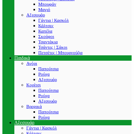
Μπουφάν
Μαγιό
Αξεσουάρ
Γάντια | Κασκόλ
Κάλτσες
Καπέλα
Σκούφοι
Τσαντάκια
Τσάντες | Σάκοι
Πετσέτες | Μπουρνούζια
Παιδικά
Αγόρι
Παπούτσια
Ρούχα
Αξεσουάρ
Κορίτσι
Παπούτσια
Ρούχα
Αξεσουάρ
Βρεφικά
Παπούτσια
Ρούχα
Αξεσουάρ
Γάντια | Κασκόλ
Κάλτσες