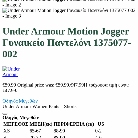
Under Armour Motion Jogger
Γυναικείο Παντελόνι 1375077-
002
€
59.99
Original price was: €59.99.
€
47.99
Η τρέχουσα τιμή είναι:
€47.99.
Οδηγός Μεγεθών
Under Armour Women Pants – Shorts
Οδηγός Μεγεθών
ΜΕΓΕΘΟΣ
MΕΣΗ(εκ)
ΠΕΡΙΦΕΡΕΙΑ (εκ)
US
XS
65-67
88-90
0-2
S
70-72
88-90
4-6