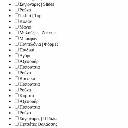
Σαγιονάρες | Slides
Ρούχα
T-shirt | Top
Κολάν
Μαγιό
Μπλούζες | Ζακέτες
Μπουφάν
Παντελόνια | Φόρμες
Παιδικά
Αγόρι
Αξεσουάρ
Παπούτσια
Ρούχα
Βρεφικά
Παπούτσια
Ρούχα
Κορίτσι
Αξεσουάρ
Παπούτσια
Ρούχα
Σαγιονάρες | Πέδιλα
Πετσέτες Θαλάσσης