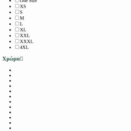
One Size
XS
S
M
L
XL
XXL
XXXL
4XL
Χρώμα