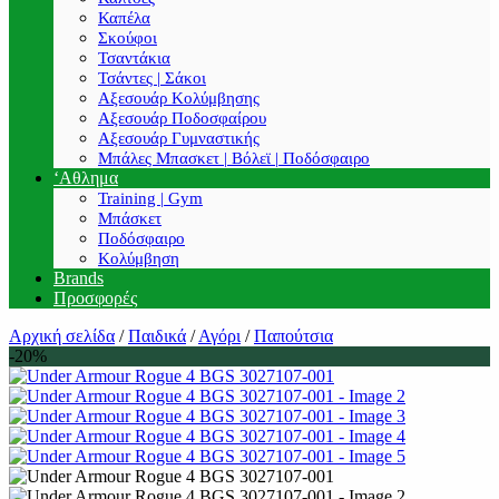
Καπέλα
Σκούφοι
Τσαντάκια
Τσάντες | Σάκοι
Αξεσουάρ Κολύμβησης
Αξεσουάρ Ποδοσφαίρου
Αξεσουάρ Γυμναστικής
Μπάλες Μπασκετ | Βόλεϊ | Ποδόσφαιρο
‘Αθλημα
Training | Gym
Μπάσκετ
Ποδόσφαιρο
Κολύμβηση
Brands
Προσφορές
Αρχική σελίδα
/
Παιδικά
/
Αγόρι
/
Παπούτσια
-20%