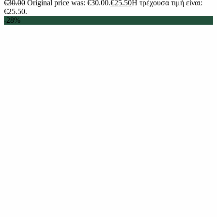
€
30.00
Original price was: €30.00.
€
25.50
Η τρέχουσα τιμή είναι:
€25.50.
-28%