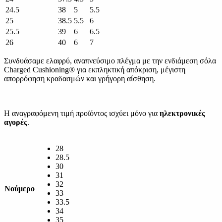
24.5
38
5
5.5
25
38.5
5.5
6
25.5
39
6
6.5
26
40
6
7
Συνδυάσαμε ελαφρύ, αναπνεύσιμο πλέγμα με την ενδιάμεση σόλα
Charged Cushioning® για εκπληκτική απόκριση, μέγιστη
απορρόφηση κραδασμών και γρήγορη αίσθηση.
Η αναγραφόμενη τιμή προϊόντος ισχύει μόνο για
ηλεκτρονικές
αγορές
.
28
28.5
30
31
32
Νούμερο
33
33.5
34
35