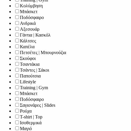
Κολύμβηση
Μπάσκετ
Ποδόσφαιρο
Ανδρικά
Αξεσουάρ
Γάντια | Κασκόλ
Κάλτσες
Καπέλα
Πετσέτες | Μπουρνούζια
Σκούφοι
Τσαντάκια
Τσάντες | Σάκοι
Παπούτσια
Lifestyle
Training | Gym
Μπάσκετ
Ποδόσφαιρο
Σαγιονάρες | Slides
Ρούχα
T-shirt | Top
Ισοθερμικά
Μαγιό