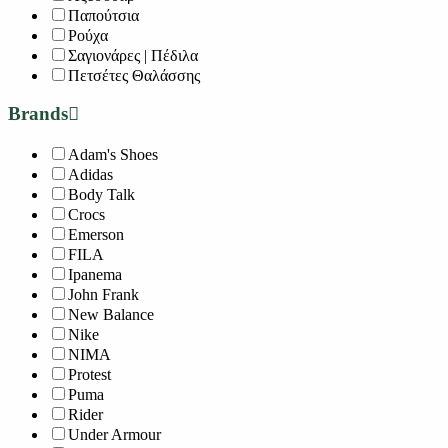
Παπούτσια
Ρούχα
Σαγιονάρες | Πέδιλα
Πετσέτες Θαλάσσης
Brands
Adam's Shoes
Adidas
Body Talk
Crocs
Emerson
FILA
Ipanema
John Frank
New Balance
Nike
NIMA
Protest
Puma
Rider
Under Armour