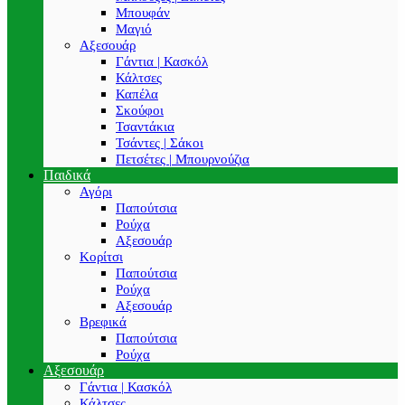
Μπουφάν
Μαγιό
Αξεσουάρ
Γάντια | Κασκόλ
Κάλτσες
Καπέλα
Σκούφοι
Τσαντάκια
Τσάντες | Σάκοι
Πετσέτες | Μπουρνούζια
Παιδικά
Αγόρι
Παπούτσια
Ρούχα
Αξεσουάρ
Κορίτσι
Παπούτσια
Ρούχα
Αξεσουάρ
Βρεφικά
Παπούτσια
Ρούχα
Αξεσουάρ
Γάντια | Κασκόλ
Κάλτσες