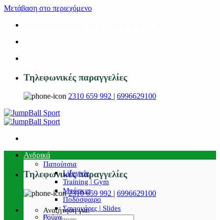
Μετάβαση στο περιεχόμενο
Δωρεάν αποστολή
για αγορές άνω των 50€!
Τηλεφωνικές παραγγελίες
2310 659 992
|
6996629100
Ανδρικά
Παπούτσια
Lifestyle
Τηλεφωνικές παραγγελίες
Training | Gym
Μπάσκετ
2310 659 992
|
6996629100
Ποδόσφαιρο
Σαγιονάρες | Slides
Αναζήτηση για:
Ρούχα