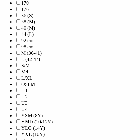
170
176
36 (S)
38 (M)
40 (M)
44 (L)
92 cm
98 cm
M (36-41)
L (42-47)
S/M
M/L
L/XL
OSFM
U1
U2
U3
U4
YSM (8Y)
YMD (10-12Y)
YLG (14Y)
YXL (16Y)