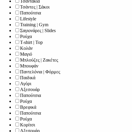
Τσαντάκια
Τσάντες | Σάκοι
Παπούτσια
Lifestyle
Training | Gym
Σαγιονάρες | Slides
Ρούχα
T-shirt | Top
Κολάν
Μαγιό
Μπλούζες | Ζακέτες
Μπουφάν
Παντελόνια | Φόρμες
Παιδικά
Αγόρι
Αξεσουάρ
Παπούτσια
Ρούχα
Βρεφικά
Παπούτσια
Ρούχα
Κορίτσι
Αξεσουάρ