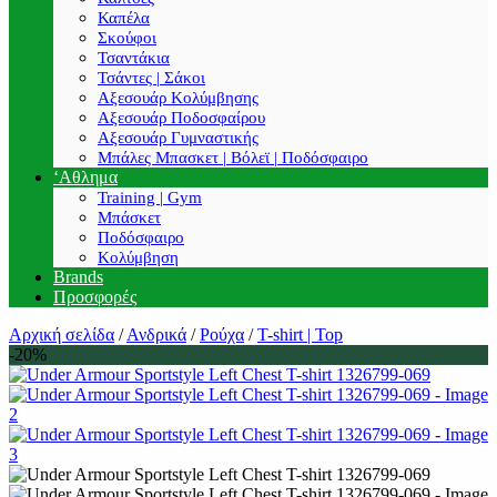
Καπέλα
Σκούφοι
Τσαντάκια
Τσάντες | Σάκοι
Αξεσουάρ Κολύμβησης
Αξεσουάρ Ποδοσφαίρου
Αξεσουάρ Γυμναστικής
Μπάλες Μπασκετ | Βόλεϊ | Ποδόσφαιρο
‘Αθλημα
Training | Gym
Μπάσκετ
Ποδόσφαιρο
Κολύμβηση
Brands
Προσφορές
Αρχική σελίδα
/
Ανδρικά
/
Ρούχα
/
T-shirt | Top
-20%