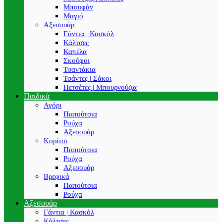
Μπουφάν
Μαγιό
Αξεσουάρ
Γάντια | Κασκόλ
Κάλτσες
Καπέλα
Σκούφοι
Τσαντάκια
Τσάντες | Σάκοι
Πετσέτες | Μπουρνούζια
Παιδικά
Αγόρι
Παπούτσια
Ρούχα
Αξεσουάρ
Κορίτσι
Παπούτσια
Ρούχα
Αξεσουάρ
Βρεφικά
Παπούτσια
Ρούχα
Αξεσουάρ
Γάντια | Κασκόλ
Κάλτσες