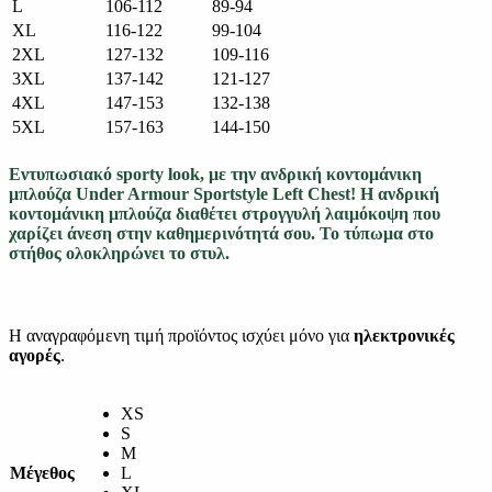
L
106-112
89-94
XL
116-122
99-104
2XL
127-132
109-116
3XL
137-142
121-127
4XL
147-153
132-138
5XL
157-163
144-150
Εντυπωσιακό sporty look, με την ανδρική κοντομάνικη
μπλούζα Under Armour Sportstyle Left Chest! Η ανδρική
κοντομάνικη μπλούζα διαθέτει στρογγυλή λαιμόκοψη που
χαρίζει άνεση στην καθημερινότητά σου. Το τύπωμα στο
στήθος ολοκληρώνει το στυλ.
Η αναγραφόμενη τιμή προϊόντος ισχύει μόνο για
ηλεκτρονικές
αγορές
.
XS
S
M
Μέγεθος
L