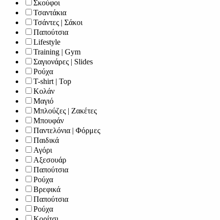
Σκούφοι
Τσαντάκια
Τσάντες | Σάκοι
Παπούτσια
Lifestyle
Training | Gym
Σαγιονάρες | Slides
Ρούχα
T-shirt | Top
Κολάν
Μαγιό
Μπλούζες | Ζακέτες
Μπουφάν
Παντελόνια | Φόρμες
Παιδικά
Αγόρι
Αξεσουάρ
Παπούτσια
Ρούχα
Βρεφικά
Παπούτσια
Ρούχα
Κορίτσι