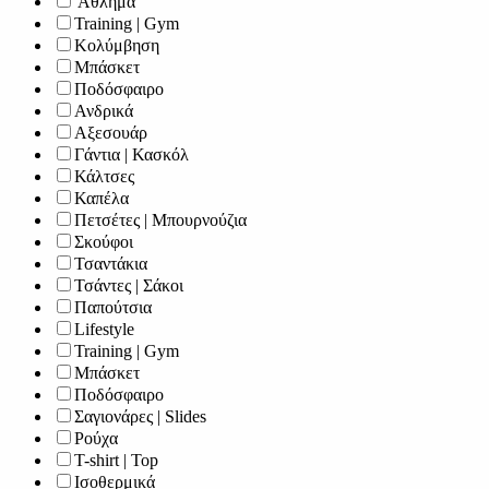
'Αθλημα
Training | Gym
Κολύμβηση
Μπάσκετ
Ποδόσφαιρο
Ανδρικά
Αξεσουάρ
Γάντια | Κασκόλ
Κάλτσες
Καπέλα
Πετσέτες | Μπουρνούζια
Σκούφοι
Τσαντάκια
Τσάντες | Σάκοι
Παπούτσια
Lifestyle
Training | Gym
Μπάσκετ
Ποδόσφαιρο
Σαγιονάρες | Slides
Ρούχα
T-shirt | Top
Ισοθερμικά