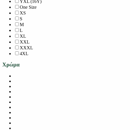
YXL (16Y)
One Size
XS
S
M
L
XL
XXL
XXXL
4XL
Χρώμα