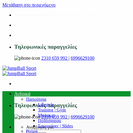
Μετάβαση στο περιεχόμενο
Δωρεάν αποστολή
για αγορές άνω των 50€!
Τηλεφωνικές παραγγελίες
2310 659 992
|
6996629100
Ανδρικά
Παπούτσια
Lifestyle
Τηλεφωνικές παραγγελίες
Training | Gym
Μπάσκετ
2310 659 992
|
6996629100
Ποδόσφαιρο
Σαγιονάρες | Slides
Αναζήτηση για:
Ρούχα