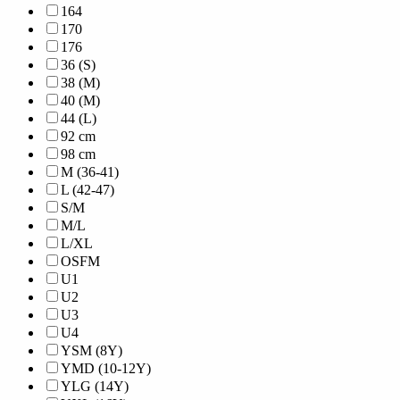
164
170
176
36 (S)
38 (M)
40 (M)
44 (L)
92 cm
98 cm
M (36-41)
L (42-47)
S/M
M/L
L/XL
OSFM
U1
U2
U3
U4
YSM (8Y)
YMD (10-12Y)
YLG (14Y)