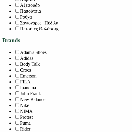
Αξεσουάρ
Παπούτσια
Ρούχα
Σαγιονάρες | Πέδιλα
Πετσέτες Θαλάσσης
Brands
Adam's Shoes
Adidas
Body Talk
Crocs
Emerson
FILA
Ipanema
John Frank
New Balance
Nike
NIMA
Protest
Puma
Rider