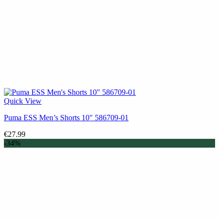
Quick View
Puma ESS Men’s Shorts 10″ 586709-01
€
27.99
-34%