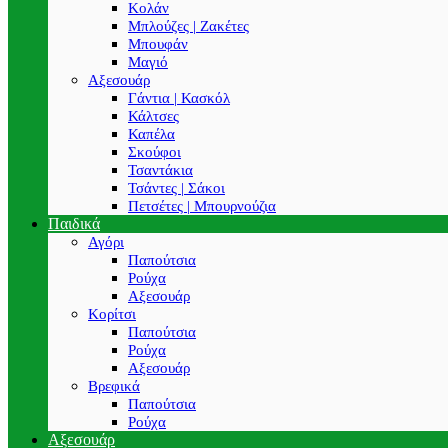
Κολάν
Μπλούζες | Ζακέτες
Μπουφάν
Μαγιό
Αξεσουάρ
Γάντια | Κασκόλ
Κάλτσες
Καπέλα
Σκούφοι
Τσαντάκια
Τσάντες | Σάκοι
Πετσέτες | Μπουρνούζια
Παιδικά
Αγόρι
Παπούτσια
Ρούχα
Αξεσουάρ
Κορίτσι
Παπούτσια
Ρούχα
Αξεσουάρ
Βρεφικά
Παπούτσια
Ρούχα
Αξεσουάρ