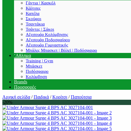
Γάντια | Κασκόλ
Κάλτσες
Καπέλα
Σκούφοι
Τσαντάκια
Τσάντες | Σάκοι
Αξεσουάρ Κολύμβησης
Αξεσουάρ Ποδοσφαίρου
Αξεσουάρ Γυμναστικής
Μπάλες Μπασκετ | Βόλεϊ | Ποδόσφαιρο
‘Αθλημα
Training | Gym
Μπάσκετ
Ποδόσφαιρο
Κολύμβηση
Brands
Προσφορές
Αρχική σελίδα
/
Παιδικά
/
Κορίτσι
/
Παπούτσια
-20%