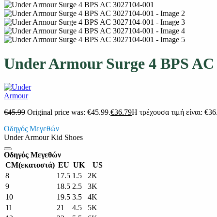
Under Armour Surge 4 BPS AC
€
45.99
Original price was: €45.99.
€
36.79
Η τρέχουσα τιμή είναι: €36
Οδηγός Μεγεθών
Under Armour Kid Shoes
Οδηγός Μεγεθών
CM(εκατοστά)
EU
UK
US
8
17.5
1.5
2K
9
18.5
2.5
3K
10
19.5
3.5
4K
11
21
4.5
5K