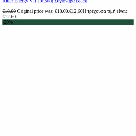
Rider Energy VII Παιδική Σαγιονάρα Black
€
18.00
Original price was: €18.00.
€
12.60
Η τρέχουσα τιμή είναι:
€12.60.
-20%