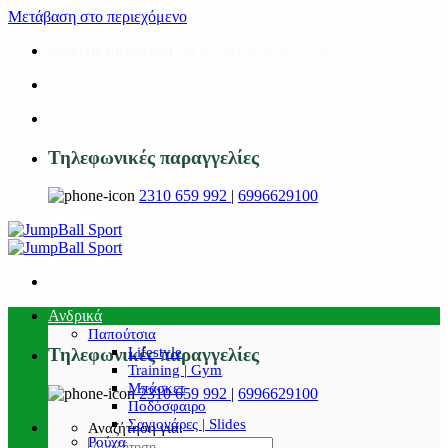
Μετάβαση στο περιεχόμενο
Δωρεάν αποστολή
για αγορές άνω των 50€!
Τηλεφωνικές παραγγελίες
2310 659 992
|
6996629100
Ανδρικά
Παπούτσια
Lifestyle
Τηλεφωνικές παραγγελίες
Training | Gym
Μπάσκετ
2310 659 992
|
6996629100
Ποδόσφαιρο
Σαγιονάρες | Slides
Αναζήτηση για:
Ρούχα