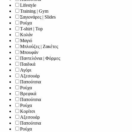
Lifestyle
Training | Gym
Σαγιονάρες | Slides
Ρούχα
T-shirt | Top
Κολάν
Μαγιό
Μπλούζες | Ζακέτες
Μπουφάν
Παντελόνια | Φόρμες
Παιδικά
Αγόρι
Αξεσουάρ
Παπούτσια
Ρούχα
Βρεφικά
Παπούτσια
Ρούχα
Κορίτσι
Αξεσουάρ
Παπούτσια
Ρούχα