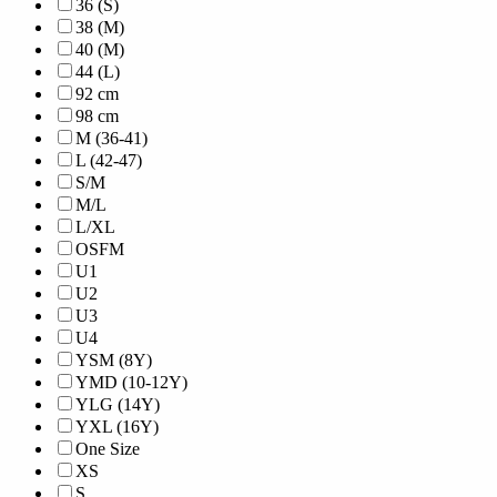
36 (S)
38 (M)
40 (M)
44 (L)
92 cm
98 cm
M (36-41)
L (42-47)
S/M
M/L
L/XL
OSFM
U1
U2
U3
U4
YSM (8Y)
YMD (10-12Y)
YLG (14Y)
YXL (16Y)
One Size
XS
S