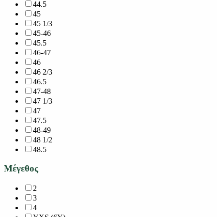
44.5
45
45 1/3
45-46
45.5
46-47
46
46 2/3
46.5
47-48
47 1/3
47
47.5
48-49
48 1/2
48.5
Μέγεθος
2
3
4