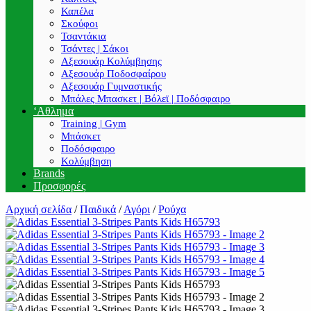
Καπέλα
Σκούφοι
Τσαντάκια
Τσάντες | Σάκοι
Αξεσουάρ Κολύμβησης
Αξεσουάρ Ποδοσφαίρου
Αξεσουάρ Γυμναστικής
Μπάλες Μπασκετ | Βόλεϊ | Ποδόσφαιρο
‘Αθλημα
Training | Gym
Μπάσκετ
Ποδόσφαιρο
Κολύμβηση
Brands
Προσφορές
Αρχική σελίδα
/
Παιδικά
/
Αγόρι
/
Ρούχα