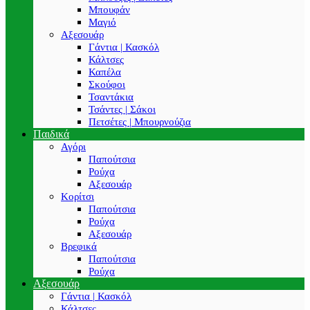
Μπουφάν
Μαγιό
Αξεσουάρ
Γάντια | Κασκόλ
Κάλτσες
Καπέλα
Σκούφοι
Τσαντάκια
Τσάντες | Σάκοι
Πετσέτες | Μπουρνούζια
Παιδικά
Αγόρι
Παπούτσια
Ρούχα
Αξεσουάρ
Κορίτσι
Παπούτσια
Ρούχα
Αξεσουάρ
Βρεφικά
Παπούτσια
Ρούχα
Αξεσουάρ
Γάντια | Κασκόλ
Κάλτσες