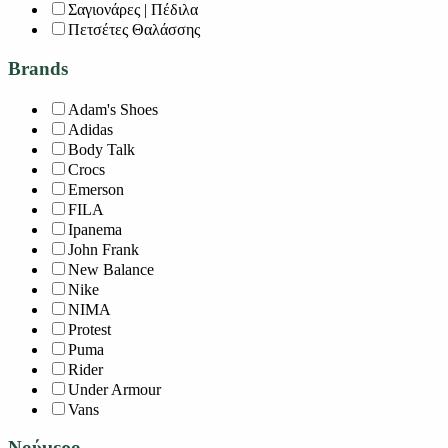
Σαγιονάρες | Πέδιλα
Πετσέτες Θαλάσσης
Brands
Adam's Shoes
Adidas
Body Talk
Crocs
Emerson
FILA
Ipanema
John Frank
New Balance
Nike
NIMA
Protest
Puma
Rider
Under Armour
Vans
Νούμερο