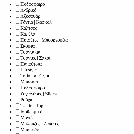
Ποδόσφαιρο
Ανδρικά
Αξεσουάρ
Γάντια | Κασκόλ
Κάλτσες
Καπέλα
Πετσέτες | Μπουρνούζια
Σκούφοι
Τσαντάκια
Τσάντες | Σάκοι
Παπούτσια
Lifestyle
Training | Gym
Μπάσκετ
Ποδόσφαιρο
Σαγιονάρες | Slides
Ρούχα
T-shirt | Top
Ισοθερμικά
Μαγιό
Μπλούζες | Ζακέτες
Μπουφάν