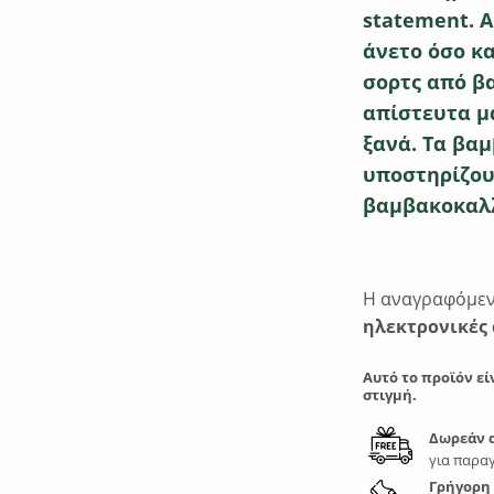
statement. Α
άνετο όσο κα
σορτς από βα
απίστευτα μ
ξανά. Τα βα
υποστηρίζου
βαμβακοκαλλ
Η αναγραφόμενη
ηλεκτρονικές 
Αυτό το προϊόν εί
στιγμή.
Δωρεάν 
για παραγ
Γρήγορη