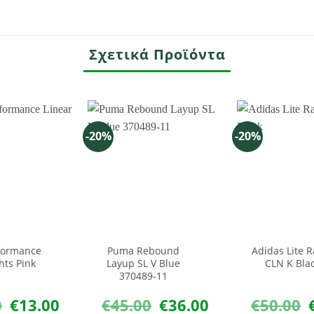
Σχετικά Προϊόντα
-20%
-20%
formance
Puma Rebound
Adidas Lite R
hts Pink
Layup SL V Blue
CLN K Bla
370489-11
0
€
13.00
€
45.00
€
36.00
€
50.00
Original
Η
Original
Η
O
price
τρέχουσα
price
τρέχουσα
p