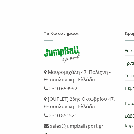
was:
τιμή
was:
τιμή
€40.00.
είναι:
€45.00.
είναι:
€28.00.
€40.00.
Τα Καταστήματα
Ωράρ
Δευ
Τρίτ
Μαυρομιχάλη 47, Πολίχνη -
Τετ
Θεσσαλονίκη - Ελλάδα
Πέμ
2310 659992
[OUTLET] 28ης Οκτωβρίου 47,
Παρ
Θεσσαλονίκη - Ελλάδα
2310 851521
Σάβ
sales@jumpballsport.gr
Κυρ