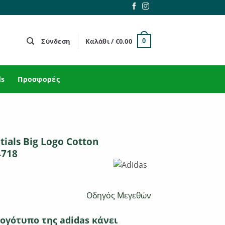
Σύνδεση
Καλάθι /
€
0.00
0
ds
Προσφορές
tials Big Logo Cotton
4718
Οδηγός Μεγεθών
ογότυπο της adidas κάνει