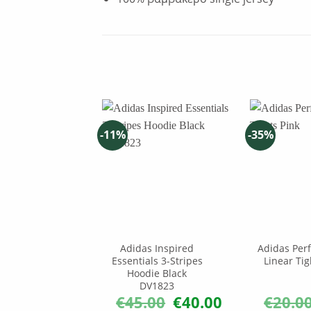
-11%
-35%
as Sport
Adidas Inspired
Adidas Per
d Essentials
Essentials 3-Stripes
Linear Tig
ar Hoodie
Hoodie Black
range
DV1823
.00
€
28.00
€
45.00
€
40.00
€
20.0
Original
Η
Original
Η
price
τρέχουσα
price
τρέχουσα