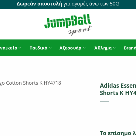
Δωρεάν αποστολή
για αγορές άνω των 50€!
ναικεία
Παιδικά
Αξεσουάρ
‘Αθλημα
Bran
Adidas Essen
Shorts K HY
Το επίσημο λ