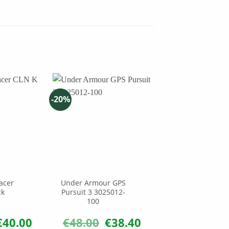
-20%
acer
Under Armour GPS
ck
Pursuit 3 3025012-
100
€
40.00
€
48.00
€
38.40
riginal
Η
Original
Η
rice
τρέχουσα
price
τρέχουσα