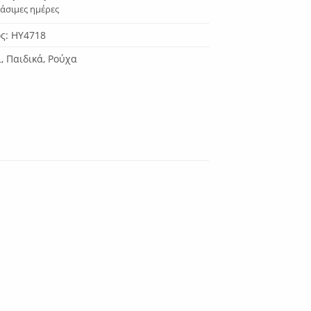
γάσιμες ημέρες
ος:
HY4718
ι
,
Παιδικά
,
Ρούχα