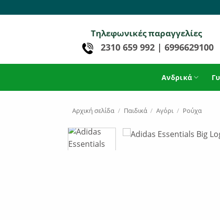
Μετάβαση
στο
περιεχόμενο
Τηλεφωνικές παραγγελίες
2310 659 992
|
6996629100
Ανδρικά
Γυ
Αρχική σελίδα
/
Παιδικά
/
Αγόρι
/
Ρούχα