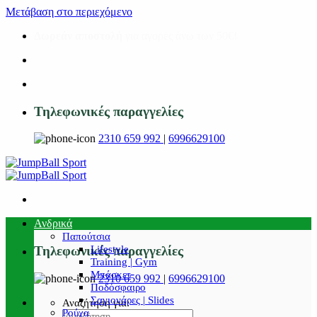
Μετάβαση στο περιεχόμενο
Δωρεάν αποστολή
για αγορές άνω των 50€!
Τηλεφωνικές παραγγελίες
2310 659 992
|
6996629100
Ανδρικά
Παπούτσια
Lifestyle
Τηλεφωνικές παραγγελίες
Training | Gym
Μπάσκετ
2310 659 992
|
6996629100
Ποδόσφαιρο
Σαγιονάρες | Slides
Αναζήτηση για:
Ρούχα