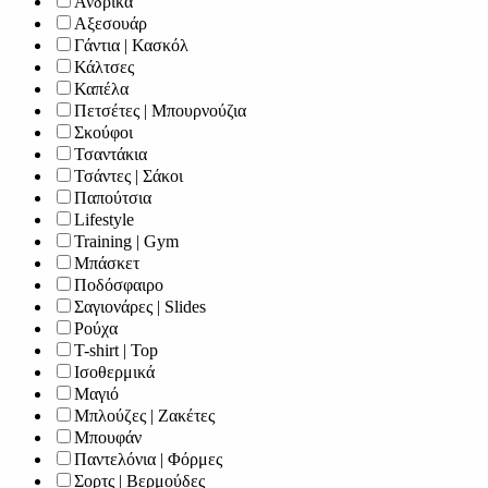
Ανδρικά
Αξεσουάρ
Γάντια | Κασκόλ
Κάλτσες
Καπέλα
Πετσέτες | Μπουρνούζια
Σκούφοι
Τσαντάκια
Τσάντες | Σάκοι
Παπούτσια
Lifestyle
Training | Gym
Μπάσκετ
Ποδόσφαιρο
Σαγιονάρες | Slides
Ρούχα
T-shirt | Top
Ισοθερμικά
Μαγιό
Μπλούζες | Ζακέτες
Μπουφάν
Παντελόνια | Φόρμες
Σορτς | Βερμούδες