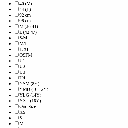
40 (M)
44 (L)
92 cm
98 cm
M (36-41)
L (42-47)
S/M
M/L
L/XL
OSFM
U1
U2
U3
U4
YSM (8Y)
YMD (10-12Y)
YLG (14Y)
YXL (16Y)
One Size
XS
S
M