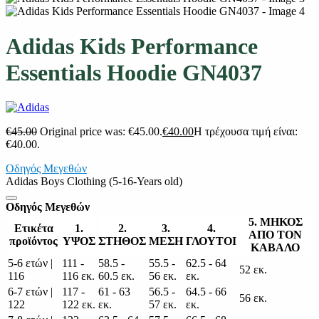
Adidas Kids Performance
Essentials Hoodie GN4037
€
45.00
Original price was: €45.00.
€
40.00
Η τρέχουσα τιμή είναι:
€40.00.
Οδηγός Μεγεθών
Adidas Boys Clothing (5-16-Years old)
Οδηγός Μεγεθών
5. ΜΗΚΟΣ
Ετικέτα
1.
2.
3.
4.
ΑΠΟ ΤΟΝ
προϊόντος
ΥΨΟΣ
ΣΤΗΘΟΣ
ΜΕΣΗ
ΓΛΟΥΤΟΙ
ΚΑΒΑΛΟ
5-6 ετών |
111 -
58.5 -
55.5 -
62.5 - 64
52 εκ.
116
116 εκ.
60.5 εκ.
56 εκ.
εκ.
6-7 ετών |
117 -
61 - 63
56.5 -
64.5 - 66
56 εκ.
122
122 εκ.
εκ.
57 εκ.
εκ.