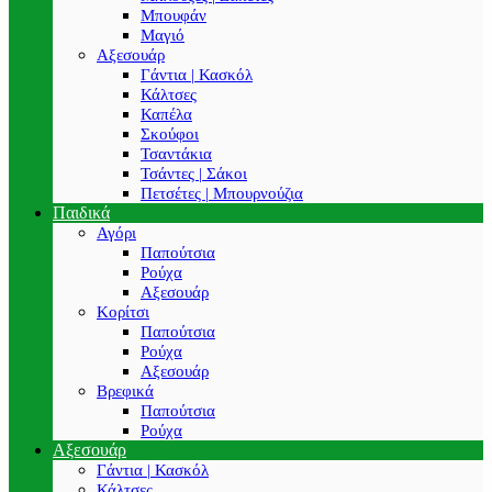
Μπουφάν
Μαγιό
Αξεσουάρ
Γάντια | Κασκόλ
Κάλτσες
Καπέλα
Σκούφοι
Τσαντάκια
Τσάντες | Σάκοι
Πετσέτες | Μπουρνούζια
Παιδικά
Αγόρι
Παπούτσια
Ρούχα
Αξεσουάρ
Κορίτσι
Παπούτσια
Ρούχα
Αξεσουάρ
Βρεφικά
Παπούτσια
Ρούχα
Αξεσουάρ
Γάντια | Κασκόλ
Κάλτσες