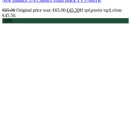
New Balance 574 Classics Youth Black YV574MTK
€
65.00
Original price was: €65.00.
€
45.50
Η τρέχουσα τιμή είναι:
€45.50.
-30%