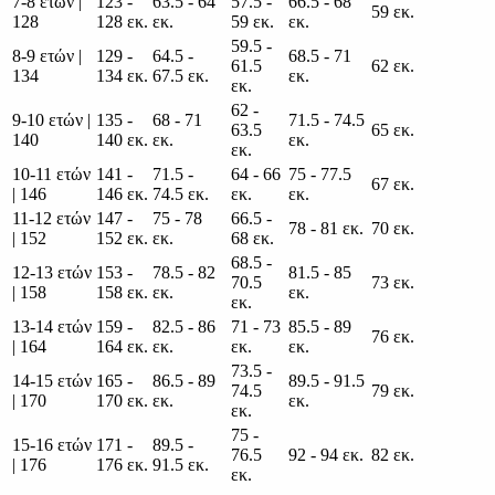
7-8 ετών |
123 -
63.5 - 64
57.5 -
66.5 - 68
59 εκ.
128
128 εκ.
εκ.
59 εκ.
εκ.
59.5 -
8-9 ετών |
129 -
64.5 -
68.5 - 71
61.5
62 εκ.
134
134 εκ.
67.5 εκ.
εκ.
εκ.
62 -
9-10 ετών |
135 -
68 - 71
71.5 - 74.5
63.5
65 εκ.
140
140 εκ.
εκ.
εκ.
εκ.
10-11 ετών
141 -
71.5 -
64 - 66
75 - 77.5
67 εκ.
| 146
146 εκ.
74.5 εκ.
εκ.
εκ.
11-12 ετών
147 -
75 - 78
66.5 -
78 - 81 εκ.
70 εκ.
| 152
152 εκ.
εκ.
68 εκ.
68.5 -
12-13 ετών
153 -
78.5 - 82
81.5 - 85
70.5
73 εκ.
| 158
158 εκ.
εκ.
εκ.
εκ.
13-14 ετών
159 -
82.5 - 86
71 - 73
85.5 - 89
76 εκ.
| 164
164 εκ.
εκ.
εκ.
εκ.
73.5 -
14-15 ετών
165 -
86.5 - 89
89.5 - 91.5
74.5
79 εκ.
| 170
170 εκ.
εκ.
εκ.
εκ.
75 -
15-16 ετών
171 -
89.5 -
76.5
92 - 94 εκ.
82 εκ.
| 176
176 εκ.
91.5 εκ.
εκ.