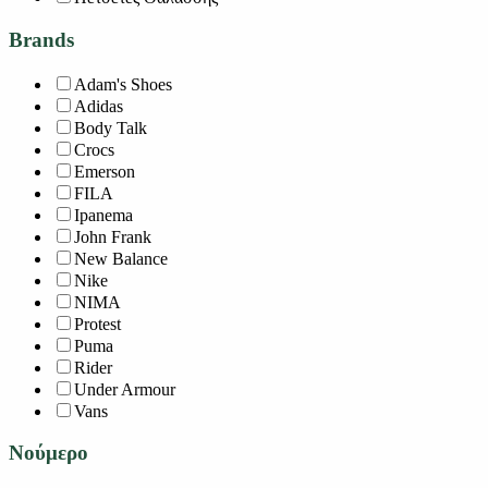
Brands
Adam's Shoes
Adidas
Body Talk
Crocs
Emerson
FILA
Ipanema
John Frank
New Balance
Nike
NIMA
Protest
Puma
Rider
Under Armour
Vans
Νούμερο