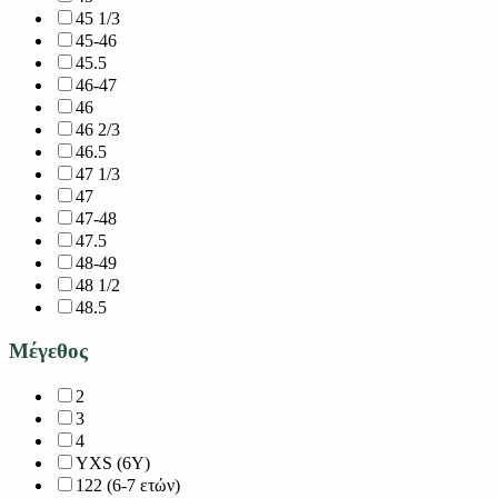
45 1/3
45-46
45.5
46-47
46
46 2/3
46.5
47 1/3
47
47-48
47.5
48-49
48 1/2
48.5
Μέγεθος
2
3
4
YXS (6Y)
122 (6-7 ετών)