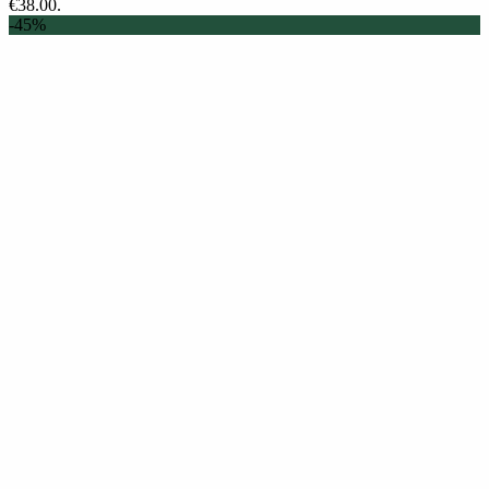
€38.00.
-45%