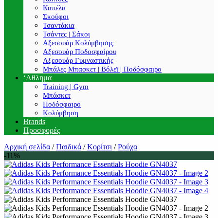
Καπέλα
Σκούφοι
Τσαντάκια
Τσάντες | Σάκοι
Αξεσουάρ Κολύμβησης
Αξεσουάρ Ποδοσφαίρου
Αξεσουάρ Γυμναστικής
Μπάλες Μπασκετ | Βόλεϊ | Ποδόσφαιρο
‘Αθλημα
Training | Gym
Μπάσκετ
Ποδόσφαιρο
Κολύμβηση
Brands
Προσφορές
Αρχική σελίδα
/
Παιδικά
/
Κορίτσι
/
Ρούχα
-11%