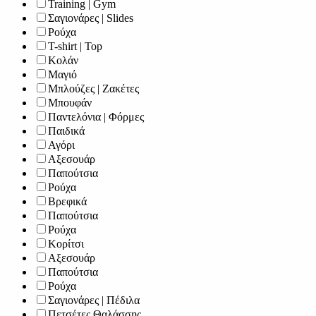
Training | Gym
Σαγιονάρες | Slides
Ρούχα
T-shirt | Top
Κολάν
Μαγιό
Μπλούζες | Ζακέτες
Μπουφάν
Παντελόνια | Φόρμες
Παιδικά
Αγόρι
Αξεσουάρ
Παπούτσια
Ρούχα
Βρεφικά
Παπούτσια
Ρούχα
Κορίτσι
Αξεσουάρ
Παπούτσια
Ρούχα
Σαγιονάρες | Πέδιλα
Πετσέτες Θαλάσσης