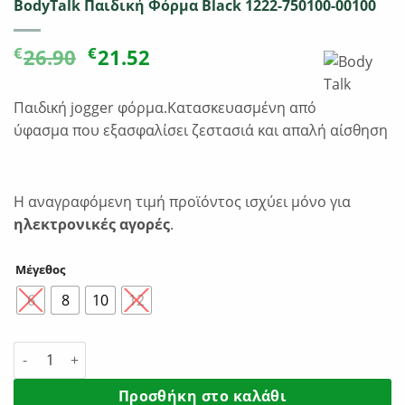
BodyTalk Παιδική Φόρμα Black 1222-750100-00100
Original
Η
€
€
26.90
21.52
price
τρέχουσα
was:
τιμή
Παιδική jogger φόρμα.Κατασκευασμένη από
€26.90.
είναι:
ύφασμα που εξασφαλίσει ζεστασιά και απαλή αίσθηση
€21.52.
Η αναγραφόμενη τιμή προϊόντος ισχύει μόνο για
ηλεκτρονικές αγορές
.
Μέγεθος
6
8
10
12
BodyTalk Παιδική Φόρμα Black 1222-750100-00100 ποσότητα
Προσθήκη στο καλάθι