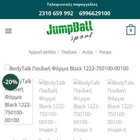
Μετάβαση
Τηλεφωνικές παραγγελίες
στο
2310 659 992
|
6996629100
περιεχόμενο
0
Αρχική σελίδα
/
Παιδικά
/
Αγόρι
/
Ρούχα
-20%