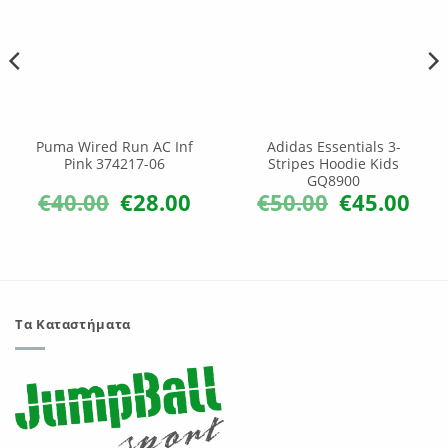
Puma Wired Run AC Inf
Adidas Essentials 3-
Pink 374217-06
Stripes Hoodie Kids
GQ8900
€
40.00
€
28.00
€
50.00
€
45.00
Original
Η
Original
Η
χουσα
price
τρέχουσα
price
τρέχ
ή
was:
τιμή
was:
τιμή
ι:
€40.00.
είναι:
€50.00.
είναι:
54.
€28.00.
€45.0
Τα Καταστήματα