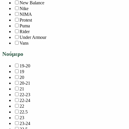
New Balance
Nike
NIMA
Protest
Puma
Rider
Under Armour
Vans
Νούμερο
19-20
19
20
20-21
21
22-23
22-24
22
22.5
23
23-24