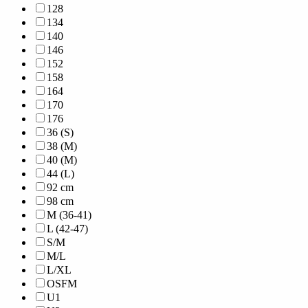
128
134
140
146
152
158
164
170
176
36 (S)
38 (M)
40 (M)
44 (L)
92 cm
98 cm
M (36-41)
L (42-47)
S/M
M/L
L/XL
OSFM
U1