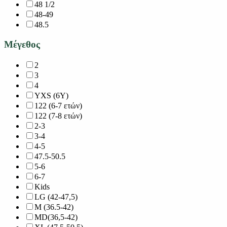
48 1/2
48-49
48.5
Μέγεθος
2
3
4
YXS (6Y)
122 (6-7 ετών)
122 (7-8 ετών)
2-3
3-4
4-5
47.5-50.5
5-6
6-7
Kids
LG (42-47,5)
M (36.5-42)
MD(36,5-42)