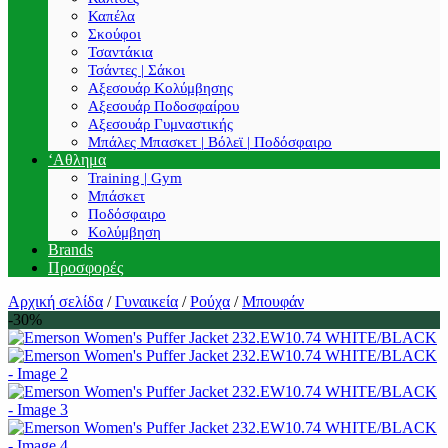
Καπέλα
Σκούφοι
Τσαντάκια
Τσάντες | Σάκοι
Αξεσουάρ Κολύμβησης
Αξεσουάρ Ποδοσφαίρου
Αξεσουάρ Γυμναστικής
Μπάλες Μπασκετ | Βόλεϊ | Ποδόσφαιρο
‘Αθλημα
Training | Gym
Μπάσκετ
Ποδόσφαιρο
Κολύμβηση
Brands
Προσφορές
Αρχική σελίδα
/
Γυναικεία
/
Ρούχα
/
Μπουφάν
-30%