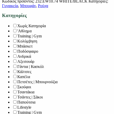
Κωδικός προϊόντος:
232.EW10.74 WHITE/BLACK
Κατηγορίες:
Γυναικεία
,
Μπουφάν
,
Ρούχα
Κατηγορίες
Χωρίς Κατηγορία
'Αθλημα
Training | Gym
Κολύμβηση
Μπάσκετ
Ποδόσφαιρο
Ανδρικά
Αξεσουάρ
Γάντια | Κασκόλ
Κάλτσες
Καπέλα
Πετσέτες | Μπουρνούζια
Σκούφοι
Τσαντάκια
Τσάντες | Σάκοι
Παπούτσια
Lifestyle
Training | Gym