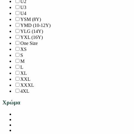
U2
U3
U4
YSM (8Y)
YMD (10-12Y)
YLG (14Y)
YXL (16Y)
One Size
XS
S
M
L
XL
XXL
XXXL
4XL
Χρώμα