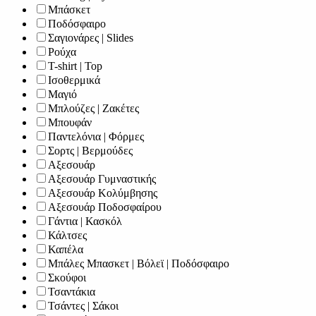
Μπάσκετ
Ποδόσφαιρο
Σαγιονάρες | Slides
Ρούχα
T-shirt | Top
Ισοθερμικά
Μαγιό
Μπλούζες | Ζακέτες
Μπουφάν
Παντελόνια | Φόρμες
Σορτς | Βερμούδες
Αξεσουάρ
Αξεσουάρ Γυμναστικής
Αξεσουάρ Κολύμβησης
Αξεσουάρ Ποδοσφαίρου
Γάντια | Κασκόλ
Κάλτσες
Καπέλα
Μπάλες Μπασκετ | Βόλεϊ | Ποδόσφαιρο
Σκούφοι
Τσαντάκια
Τσάντες | Σάκοι