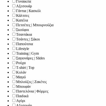
Γυναικεία
Αξεσουάρ
Γάντια | Κασκόλ
Κάλτσες
Καπέλα
Πετσέτες | Μπουρνούζια
Σκούφοι
Τσαντάκια
Τσάντες | Σάκοι
Παπούτσια
Lifestyle
Training | Gym
Σαγιονάρες | Slides
Ρούχα
T-shirt | Top
Κολάν
Μαγιό
Μπλούζες | Ζακέτες
Μπουφάν
Παντελόνια | Φόρμες
Παιδικά
Αγόρι
Αξεσουάρ