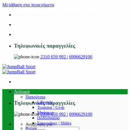
Μετάβαση στο περιεχόμενο
Δωρεάν αποστολή
για αγορές άνω των 50€!
Τηλεφωνικές παραγγελίες
2310 659 992
|
6996629100
Ανδρικά
Παπούτσια
Lifestyle
Τηλεφωνικές παραγγελίες
Training | Gym
Μπάσκετ
2310 659 992
|
6996629100
Ποδόσφαιρο
Σαγιονάρες | Slides
Αναζήτηση για:
Ρούχα