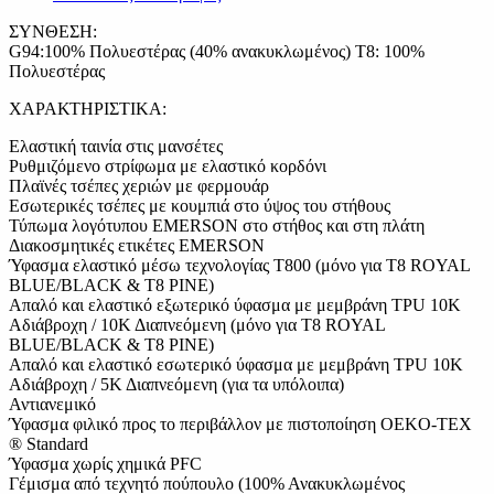
ΣΥΝΘΕΣΗ:
G94:100% Πολυεστέρας (40% ανακυκλωμένος) T8: 100%
Πολυεστέρας
ΧΑΡΑΚΤΗΡΙΣΤΙΚΑ:
Ελαστική ταινία στις μανσέτες
Ρυθμιζόμενο στρίφωμα με ελαστικό κορδόνι
Πλαϊνές τσέπες χεριών με φερμουάρ
Εσωτερικές τσέπες με κουμπιά στο ύψος του στήθους
Τύπωμα λογότυπου EMERSON στο στήθος και στη πλάτη
Διακοσμητικές ετικέτες EMERSON
Ύφασμα ελαστικό μέσω τεχνολογίας T800 (μόνο για T8 ROYAL
BLUE/BLACK & T8 PINE)
Απαλό και ελαστικό εξωτερικό ύφασμα με μεμβράνη TPU 10K
Αδιάβροχη / 10Κ Διαπνεόμενη (μόνο για T8 ROYAL
BLUE/BLACK & T8 PINE)
Απαλό και ελαστικό εσωτερικό ύφασμα με μεμβράνη TPU 10K
Αδιάβροχη / 5Κ Διαπνεόμενη (για τα υπόλοιπα)
Αντιανεμικό
Ύφασμα φιλικό προς το περιβάλλον με πιστοποίηση OEKO-TEX
® Standard
Ύφασμα χωρίς χημικά PFC
Γέμισμα από τεχνητό πούπουλο (100% Ανακυκλωμένος