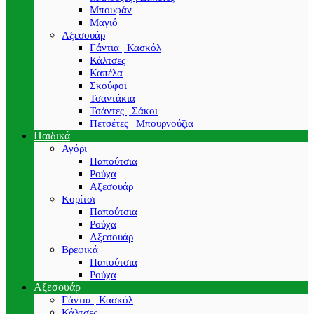
Μπουφάν
Μαγιό
Αξεσουάρ
Γάντια | Κασκόλ
Κάλτσες
Καπέλα
Σκούφοι
Τσαντάκια
Τσάντες | Σάκοι
Πετσέτες | Μπουρνούζια
Παιδικά
Αγόρι
Παπούτσια
Ρούχα
Αξεσουάρ
Κορίτσι
Παπούτσια
Ρούχα
Αξεσουάρ
Βρεφικά
Παπούτσια
Ρούχα
Αξεσουάρ
Γάντια | Κασκόλ
Κάλτσες