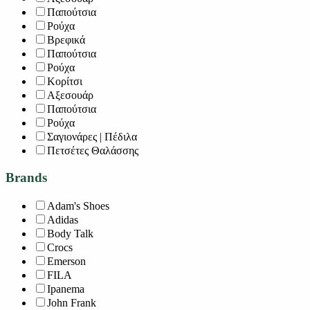
Παπούτσια
Ρούχα
Βρεφικά
Παπούτσια
Ρούχα
Κορίτσι
Αξεσουάρ
Παπούτσια
Ρούχα
Σαγιονάρες | Πέδιλα
Πετσέτες Θαλάσσης
Brands
Adam's Shoes
Adidas
Body Talk
Crocs
Emerson
FILA
Ipanema
John Frank