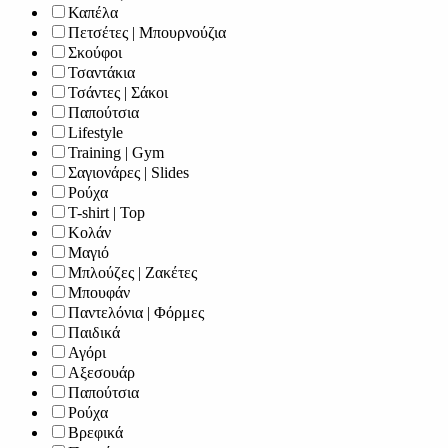
Καπέλα
Πετσέτες | Μπουρνούζια
Σκούφοι
Τσαντάκια
Τσάντες | Σάκοι
Παπούτσια
Lifestyle
Training | Gym
Σαγιονάρες | Slides
Ρούχα
T-shirt | Top
Κολάν
Μαγιό
Μπλούζες | Ζακέτες
Μπουφάν
Παντελόνια | Φόρμες
Παιδικά
Αγόρι
Αξεσουάρ
Παπούτσια
Ρούχα
Βρεφικά