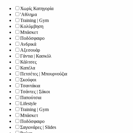
Χωρίς Κατηγορία
'Αθλημα
Training | Gym
Κολύμβηση
Μπάσκετ
Ποδόσφαιρο
Ανδρικά
Αξεσουάρ
Γάντια | Κασκόλ
Κάλτσες
Καπέλα
Πετσέτες | Μπουρνούζια
Σκούφοι
Τσαντάκια
Τσάντες | Σάκοι
Παπούτσια
Lifestyle
Training | Gym
Μπάσκετ
Ποδόσφαιρο
Σαγιονάρες | Slides