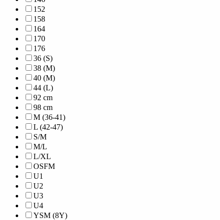
152
158
164
170
176
36 (S)
38 (M)
40 (M)
44 (L)
92 cm
98 cm
M (36-41)
L (42-47)
S/M
M/L
L/XL
OSFM
U1
U2
U3
U4
YSM (8Y)