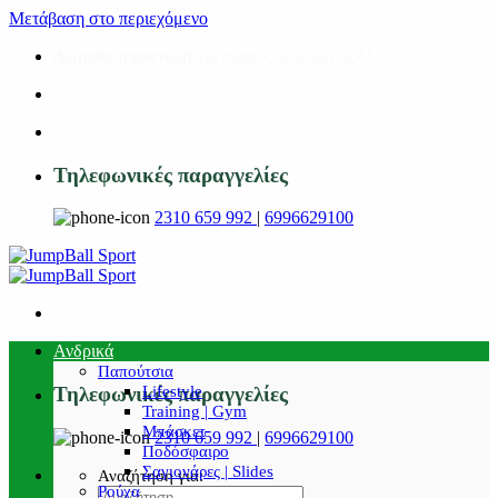
Μετάβαση στο περιεχόμενο
Δωρεάν αποστολή
για αγορές άνω των 50€!
Τηλεφωνικές παραγγελίες
2310 659 992
|
6996629100
Ανδρικά
Παπούτσια
Lifestyle
Τηλεφωνικές παραγγελίες
Training | Gym
Μπάσκετ
2310 659 992
|
6996629100
Ποδόσφαιρο
Σαγιονάρες | Slides
Αναζήτηση για:
Ρούχα