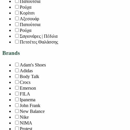
Παπούτσια
Ρούχα
Κορίτσι
Αξεσουάρ
Παπούτσια
Ρούχα
Σαγιονάρες | Πέδιλα
Πετσέτες Θαλάσσης
Brands
Adam's Shoes
Adidas
Body Talk
Crocs
Emerson
FILA
Ipanema
John Frank
New Balance
Nike
NIMA
Protest