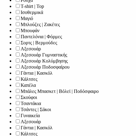
Ρούχα
T-shirt | Top
Ισοθερμικά
Μαγιό
Μπλούζες | Ζακέτες
Μπουφάν
Παντελόνια | Φόρμες
Σορτς | Βερμούδες
Αξεσουάρ
Αξεσουάρ Γυμναστικής
Αξεσουάρ Κολύμβησης
Αξεσουάρ Ποδοσφαίρου
Γάντια | Κασκόλ
Κάλτσες
Καπέλα
Μπάλες Μπασκετ | Βόλεϊ | Ποδόσφαιρο
Σκούφοι
Τσαντάκια
Τσάντες | Σάκοι
Γυναικεία
Αξεσουάρ
Γάντια | Κασκόλ
Κάλτσες