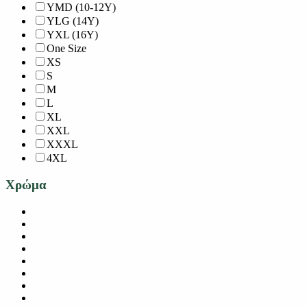
YMD (10-12Y)
YLG (14Y)
YXL (16Y)
One Size
XS
S
M
L
XL
XXL
XXXL
4XL
Χρώμα