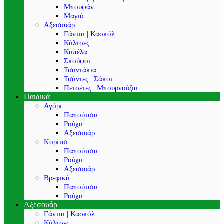
Μπουφάν
Μαγιό
Αξεσουάρ
Γάντια | Κασκόλ
Κάλτσες
Καπέλα
Σκούφοι
Τσαντάκια
Τσάντες | Σάκοι
Πετσέτες | Μπουρνούζια
Παιδικά
Αγόρι
Παπούτσια
Ρούχα
Αξεσουάρ
Κορίτσι
Παπούτσια
Ρούχα
Αξεσουάρ
Βρεφικά
Παπούτσια
Ρούχα
Αξεσουάρ
Γάντια | Κασκόλ
Κάλτσες