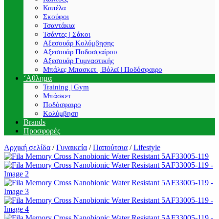
Καπέλα
Σκούφοι
Τσαντάκια
Τσάντες | Σάκοι
Αξεσουάρ Κολύμβησης
Αξεσουάρ Ποδοσφαίρου
Αξεσουάρ Γυμναστικής
Μπάλες Μπασκετ | Βόλεϊ | Ποδόσφαιρο
‘Αθλημα
Training | Gym
Μπάσκετ
Ποδόσφαιρο
Κολύμβηση
Brands
Προσφορές
Αρχική σελίδα
/
Γυναικεία
/
Παπούτσια
/
Lifestyle