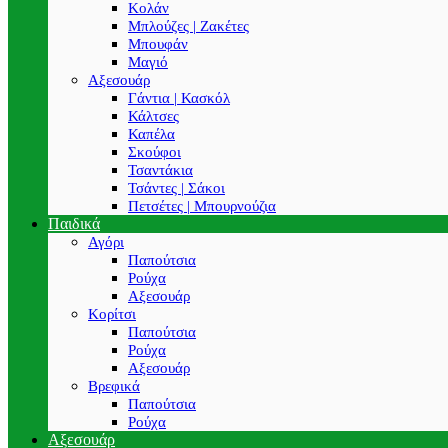
Κολάν
Μπλούζες | Ζακέτες
Μπουφάν
Μαγιό
Αξεσουάρ
Γάντια | Κασκόλ
Κάλτσες
Καπέλα
Σκούφοι
Τσαντάκια
Τσάντες | Σάκοι
Πετσέτες | Μπουρνούζια
Παιδικά
Αγόρι
Παπούτσια
Ρούχα
Αξεσουάρ
Κορίτσι
Παπούτσια
Ρούχα
Αξεσουάρ
Βρεφικά
Παπούτσια
Ρούχα
Αξεσουάρ