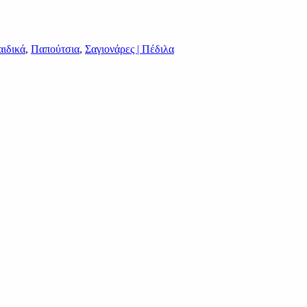
ιδικά
,
Παπούτσια
,
Σαγιονάρες | Πέδιλα