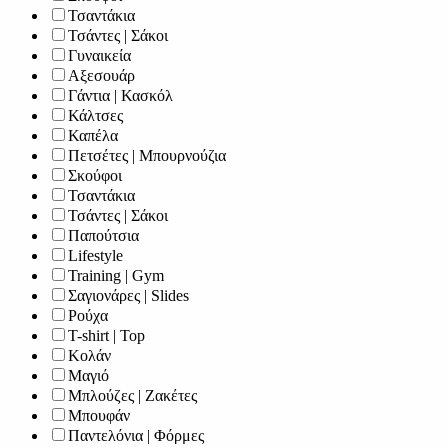
Τσαντάκια
Τσάντες | Σάκοι
Γυναικεία
Αξεσουάρ
Γάντια | Κασκόλ
Κάλτσες
Καπέλα
Πετσέτες | Μπουρνούζια
Σκούφοι
Τσαντάκια
Τσάντες | Σάκοι
Παπούτσια
Lifestyle
Training | Gym
Σαγιονάρες | Slides
Ρούχα
T-shirt | Top
Κολάν
Μαγιό
Μπλούζες | Ζακέτες
Μπουφάν
Παντελόνια | Φόρμες