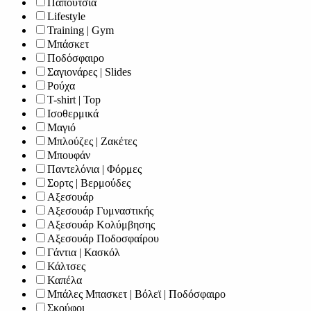
Παπούτσια
Lifestyle
Training | Gym
Μπάσκετ
Ποδόσφαιρο
Σαγιονάρες | Slides
Ρούχα
T-shirt | Top
Ισοθερμικά
Μαγιό
Μπλούζες | Ζακέτες
Μπουφάν
Παντελόνια | Φόρμες
Σορτς | Βερμούδες
Αξεσουάρ
Αξεσουάρ Γυμναστικής
Αξεσουάρ Κολύμβησης
Αξεσουάρ Ποδοσφαίρου
Γάντια | Κασκόλ
Κάλτσες
Καπέλα
Μπάλες Μπασκετ | Βόλεϊ | Ποδόσφαιρο
Σκούφοι