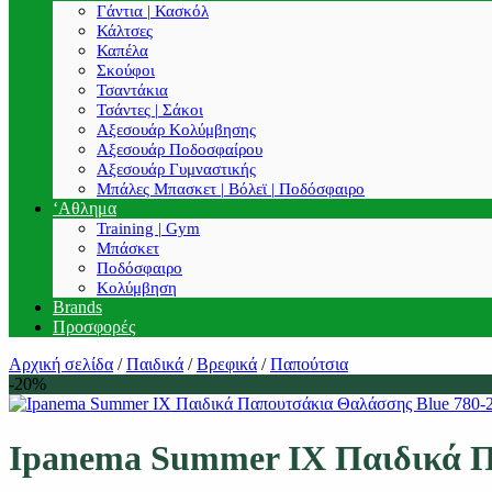
Γάντια | Κασκόλ
Κάλτσες
Καπέλα
Σκούφοι
Τσαντάκια
Τσάντες | Σάκοι
Αξεσουάρ Κολύμβησης
Αξεσουάρ Ποδοσφαίρου
Αξεσουάρ Γυμναστικής
Μπάλες Μπασκετ | Βόλεϊ | Ποδόσφαιρο
‘Αθλημα
Training | Gym
Μπάσκετ
Ποδόσφαιρο
Κολύμβηση
Brands
Προσφορές
Αρχική σελίδα
/
Παιδικά
/
Βρεφικά
/
Παπούτσια
-20%
Ipanema Summer IX Παιδικά Π