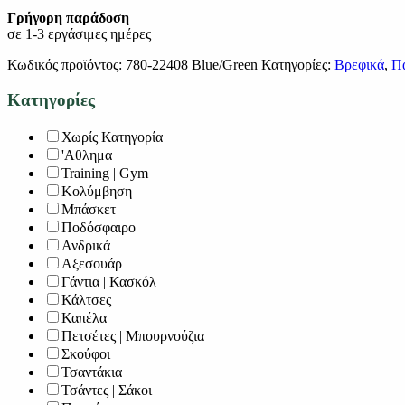
Γρήγορη παράδοση
σε 1-3 εργάσιμες ημέρες
Κωδικός προϊόντος:
780-22408 Blue/Green
Κατηγορίες:
Βρεφικά
,
Πα
Κατηγορίες
Χωρίς Κατηγορία
'Αθλημα
Training | Gym
Κολύμβηση
Μπάσκετ
Ποδόσφαιρο
Ανδρικά
Αξεσουάρ
Γάντια | Κασκόλ
Κάλτσες
Καπέλα
Πετσέτες | Μπουρνούζια
Σκούφοι
Τσαντάκια
Τσάντες | Σάκοι