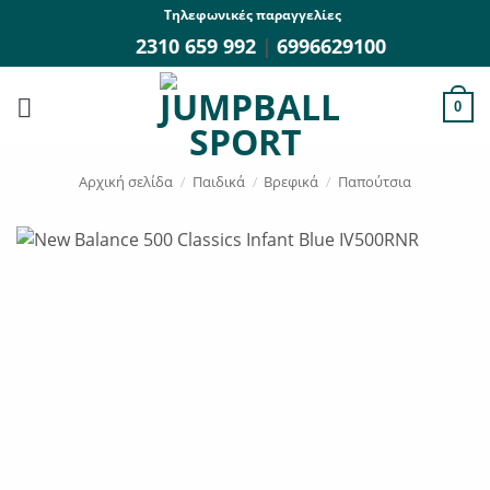
Μετάβαση
Τηλεφωνικές παραγγελίες
στο
2310 659 992
|
6996629100
περιεχόμενο
0
Αρχική σελίδα
/
Παιδικά
/
Βρεφικά
/
Παπούτσια