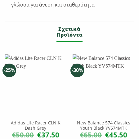
γλώσσα για άνεση και σταθερότητα
Σχετικά
Προϊόντα
-25%
-30%
Adidas Lite Racer CLN K
New Balance 574 Classics
Dash Grey
Youth Black YV574MTK
€
50.00
€
37.50
€
65.00
€
45.50
Original
Η
Original
Η
price
τρέχουσα
price
τρέχ