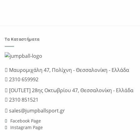
was:
τιμή
was:
τιμή
€50.00.
είναι:
€65.00.
είναι:
€37.50.
€45.5
Τα Καταστήματα
Μαυρομιχάλη 47, Πολίχνη - Θεσσαλονίκη - Ελλάδα
2310 659992
[OUTLET] 28ης Οκτωβρίου 47, Θεσσαλονίκη - Ελλάδα
2310 851521
sales@jumpballsport.gr
Facebook Page
Instagram Page