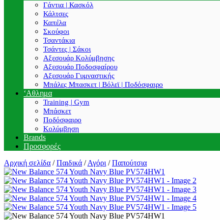
Γάντια | Κασκόλ
Κάλτσες
Καπέλα
Σκούφοι
Τσαντάκια
Τσάντες | Σάκοι
Αξεσουάρ Κολύμβησης
Αξεσουάρ Ποδοσφαίρου
Αξεσουάρ Γυμναστικής
Μπάλες Μπασκετ | Βόλεϊ | Ποδόσφαιρο
‘Αθλημα
Training | Gym
Μπάσκετ
Ποδόσφαιρο
Κολύμβηση
Brands
Προσφορές
Αρχική σελίδα
/
Παιδικά
/
Αγόρι
/
Παπούτσια