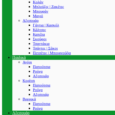
Κολάν
Μπλούζες | Ζακέτες
Μπουφάν
Μαγιό
Αξεσουάρ
Γάντια | Κασκόλ
Κάλτσες
Καπέλα
Σκούφοι
Τσαντάκια
Τσάντες | Σάκοι
Πετσέτες | Μπουρνούζια
Παιδικά
Αγόρι
Παπούτσια
Ρούχα
Αξεσουάρ
Κορίτσι
Παπούτσια
Ρούχα
Αξεσουάρ
Βρεφικά
Παπούτσια
Ρούχα
Αξεσουάρ