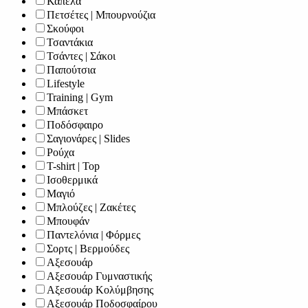
Καπέλα
Πετσέτες | Μπουρνούζια
Σκούφοι
Τσαντάκια
Τσάντες | Σάκοι
Παπούτσια
Lifestyle
Training | Gym
Μπάσκετ
Ποδόσφαιρο
Σαγιονάρες | Slides
Ρούχα
T-shirt | Top
Ισοθερμικά
Μαγιό
Μπλούζες | Ζακέτες
Μπουφάν
Παντελόνια | Φόρμες
Σορτς | Βερμούδες
Αξεσουάρ
Αξεσουάρ Γυμναστικής
Αξεσουάρ Κολύμβησης
Αξεσουάρ Ποδοσφαίρου