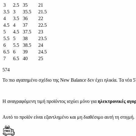
3
2.5
35
21
3.5
3
35.5
21.5
4
3.5
36
22
4.5
4
37
22.5
5
4.5
37.5
23
5.5
5
38
23.5
6
5.5
38.5
24
6.5
6
39
24.5
7
6.5
40
25
574
Το πιο αγαπημένο σχέδιο της New Balance δεν έχει ηλικία. Τα νέα 5
Η αναγραφόμενη τιμή προϊόντος ισχύει μόνο για
ηλεκτρονικές αγο
Αυτό το προϊόν είναι εξαντλημένο και μη διαθέσιμο αυτή τη στιγμή.