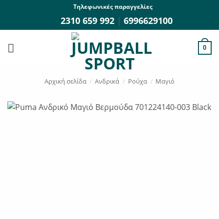
Μετάβαση
Τηλεφωνικές παραγγελίες
στο
2310 659 992
|
6996629100
περιεχόμενο
0
Αρχική σελίδα
/
Ανδρικά
/
Ρούχα
/
Μαγιό