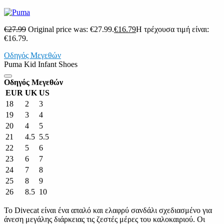
€
27.99
Original price was: €27.99.
€
16.79
Η τρέχουσα τιμή είναι:
€16.79.
Οδηγός Μεγεθών
Puma Kid Infant Shoes
Οδηγός Μεγεθών
EUR
UK
US
18
2
3
19
3
4
20
4
5
21
4.5
5.5
22
5
6
23
6
7
24
7
8
25
8
9
26
8.5
10
Το Divecat είναι ένα απαλό και ελαφρύ σανδάλι σχεδιασμένο για
άνεση μεγάλης διάρκειας τις ζεστές μέρες του καλοκαιριού. Οι