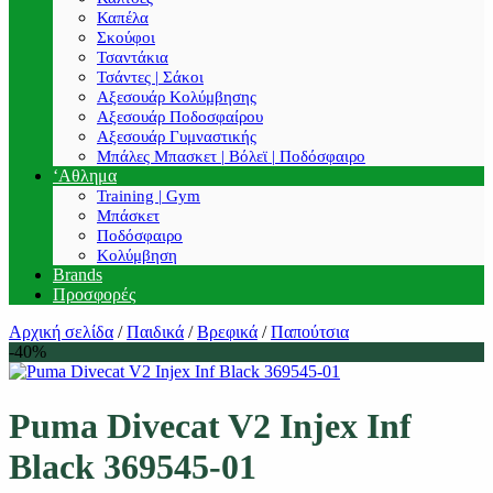
Καπέλα
Σκούφοι
Τσαντάκια
Τσάντες | Σάκοι
Αξεσουάρ Κολύμβησης
Αξεσουάρ Ποδοσφαίρου
Αξεσουάρ Γυμναστικής
Μπάλες Μπασκετ | Βόλεϊ | Ποδόσφαιρο
‘Αθλημα
Training | Gym
Μπάσκετ
Ποδόσφαιρο
Κολύμβηση
Brands
Προσφορές
Αρχική σελίδα
/
Παιδικά
/
Βρεφικά
/
Παπούτσια
-40%
Puma Divecat V2 Injex Inf
Black 369545-01