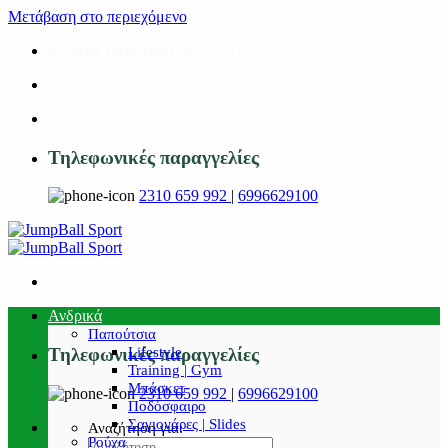
Μετάβαση στο περιεχόμενο
Δωρεάν αποστολή
για αγορές άνω των 50€!
Τηλεφωνικές παραγγελίες
2310 659 992
|
6996629100
Ανδρικά
Παπούτσια
Lifestyle
Τηλεφωνικές παραγγελίες
Training | Gym
Μπάσκετ
2310 659 992
|
6996629100
Ποδόσφαιρο
Σαγιονάρες | Slides
Αναζήτηση για:
Ρούχα