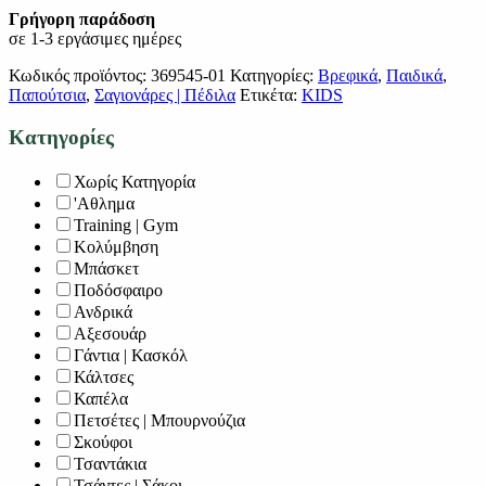
Γρήγορη παράδοση
σε 1-3 εργάσιμες ημέρες
Κωδικός προϊόντος:
369545-01
Κατηγορίες:
Βρεφικά
,
Παιδικά
,
Παπούτσια
,
Σαγιονάρες | Πέδιλα
Ετικέτα:
KIDS
Κατηγορίες
Χωρίς Κατηγορία
'Αθλημα
Training | Gym
Κολύμβηση
Μπάσκετ
Ποδόσφαιρο
Ανδρικά
Αξεσουάρ
Γάντια | Κασκόλ
Κάλτσες
Καπέλα
Πετσέτες | Μπουρνούζια
Σκούφοι
Τσαντάκια
Τσάντες | Σάκοι