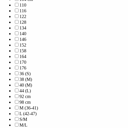
110
116
122
128
134
140
146
152
158
164
170
176
36 (S)
38 (M)
40 (M)
44 (L)
92 cm
98 cm
M (36-41)
L (42-47)
S/M
M/L