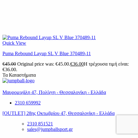
Quick View
Puma Rebound Layup SL V Blue 370489-11
€
45.00
Original price was: €45.00.
€
36.00
Η τρέχουσα τιμή είναι:
€36.00.
Τα Καταστήματα
Μαυρομιχάλη 47, Πολίχνη - Θεσσαλονίκη - Ελλάδα
2310 659992
[OUTLET] 28ης Οκτωβρίου 47, Θεσσαλονίκη - Ελλάδα
2310 851521
sales@jumpballsport.gr