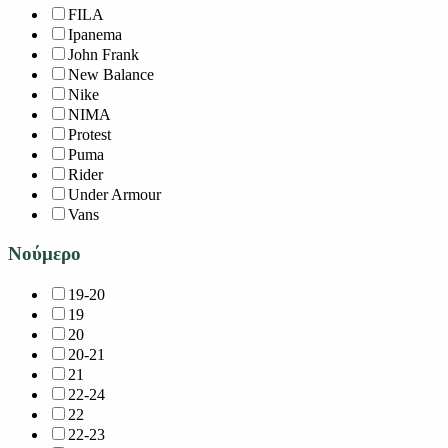
FILA
Ipanema
John Frank
New Balance
Nike
NIMA
Protest
Puma
Rider
Under Armour
Vans
Νούμερο
19-20
19
20
20-21
21
22-24
22
22-23