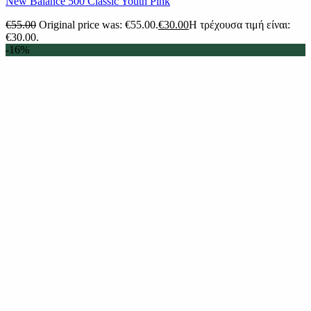
New Balance 500 Classic Youth Pink
€
55.00
Original price was: €55.00.
€
30.00
Η τρέχουσα τιμή είναι:
€30.00.
-16%