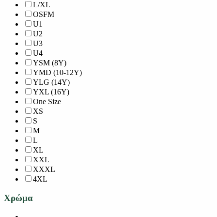
L/XL
OSFM
U1
U2
U3
U4
YSM (8Y)
YMD (10-12Y)
YLG (14Y)
YXL (16Y)
One Size
XS
S
M
L
XL
XXL
XXXL
4XL
Χρώμα