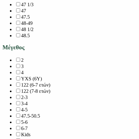
47 1/3
47
47.5
48-49
48 1/2
48.5
Μέγεθος
2
3
4
YXS (6Y)
122 (6-7 ετών)
122 (7-8 ετών)
2-3
3-4
4-5
47.5-50.5
5-6
6-7
Kids