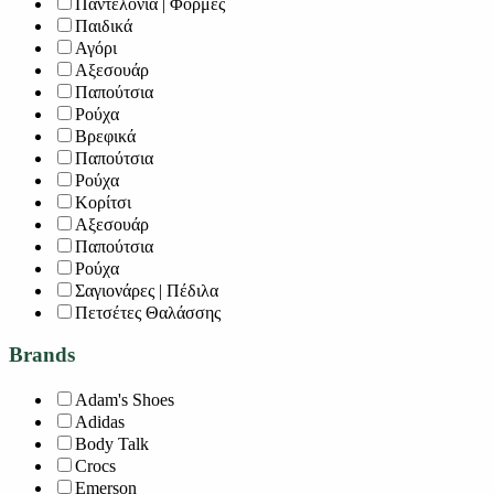
Παντελόνια | Φόρμες
Παιδικά
Αγόρι
Αξεσουάρ
Παπούτσια
Ρούχα
Βρεφικά
Παπούτσια
Ρούχα
Κορίτσι
Αξεσουάρ
Παπούτσια
Ρούχα
Σαγιονάρες | Πέδιλα
Πετσέτες Θαλάσσης
Brands
Adam's Shoes
Adidas
Body Talk
Crocs
Emerson