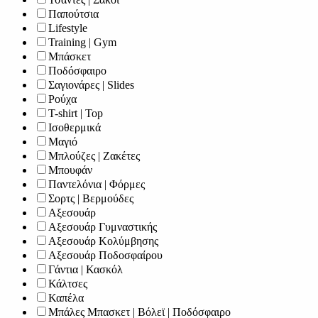
Παπούτσια
Lifestyle
Training | Gym
Μπάσκετ
Ποδόσφαιρο
Σαγιονάρες | Slides
Ρούχα
T-shirt | Top
Ισοθερμικά
Μαγιό
Μπλούζες | Ζακέτες
Μπουφάν
Παντελόνια | Φόρμες
Σορτς | Βερμούδες
Αξεσουάρ
Αξεσουάρ Γυμναστικής
Αξεσουάρ Κολύμβησης
Αξεσουάρ Ποδοσφαίρου
Γάντια | Κασκόλ
Κάλτσες
Καπέλα
Μπάλες Μπασκετ | Βόλεϊ | Ποδόσφαιρο