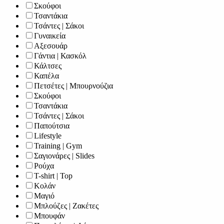
Σκούφοι
Τσαντάκια
Τσάντες | Σάκοι
Γυναικεία
Αξεσουάρ
Γάντια | Κασκόλ
Κάλτσες
Καπέλα
Πετσέτες | Μπουρνούζια
Σκούφοι
Τσαντάκια
Τσάντες | Σάκοι
Παπούτσια
Lifestyle
Training | Gym
Σαγιονάρες | Slides
Ρούχα
T-shirt | Top
Κολάν
Μαγιό
Μπλούζες | Ζακέτες
Μπουφάν