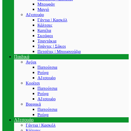
Μπουφάν
Μαγιό
Αξεσουάρ
Γάντια | Κασκόλ
Κάλτσες
Καπέλα
Σκούφοι
Τσαντάκια
Τσάντες | Σάκοι
Πετσέτες | Μπουρνούζια
Παιδικά
Αγόρι
Παπούτσια
Ρούχα
Αξεσουάρ
Κορίτσι
Παπούτσια
Ρούχα
Αξεσουάρ
Βρεφικά
Παπούτσια
Ρούχα
Αξεσουάρ
Γάντια | Κασκόλ
Κάλτσες