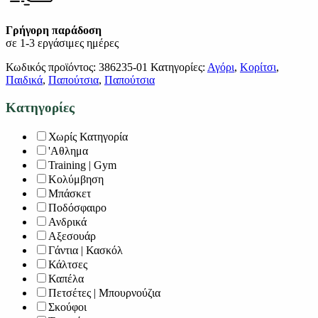
Γρήγορη παράδοση
σε 1-3 εργάσιμες ημέρες
Κωδικός προϊόντος:
386235-01
Κατηγορίες:
Αγόρι
,
Κορίτσι
,
Παιδικά
,
Παπούτσια
,
Παπούτσια
Κατηγορίες
Χωρίς Κατηγορία
'Αθλημα
Training | Gym
Κολύμβηση
Μπάσκετ
Ποδόσφαιρο
Ανδρικά
Αξεσουάρ
Γάντια | Κασκόλ
Κάλτσες
Καπέλα
Πετσέτες | Μπουρνούζια
Σκούφοι