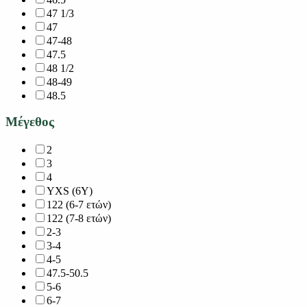
47 1/3
47
47-48
47.5
48 1/2
48-49
48.5
Μέγεθος
2
3
4
YXS (6Y)
122 (6-7 ετών)
122 (7-8 ετών)
2-3
3-4
4-5
47.5-50.5
5-6
6-7