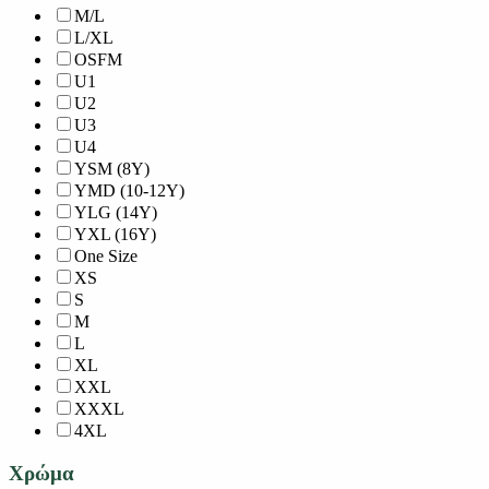
M/L
L/XL
OSFM
U1
U2
U3
U4
YSM (8Y)
YMD (10-12Y)
YLG (14Y)
YXL (16Y)
One Size
XS
S
M
L
XL
XXL
XXXL
4XL
Χρώμα