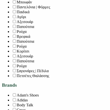
Μπουφάν
Παντελόνια | Φόρμες
Παιδικά
Αγόρι
Αξεσουάρ
Παπούτσια
Ρούχα
Βρεφικά
Παπούτσια
Ρούχα
Κορίτσι
Αξεσουάρ
Παπούτσια
Ρούχα
Σαγιονάρες | Πέδιλα
Πετσέτες Θαλάσσης
Brands
Adam's Shoes
Adidas
Body Talk
Crocs