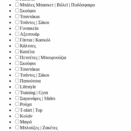
Μπάλες Μπασκετ | Βόλεϊ | Ποδόσφαιρο
Σκούφοι
Τσαντάκια
Τσάντες | Σάκοι
Γυναικεία
Αξεσουάρ
Γάντια | Κασκόλ
Κάλτσες
Καπέλα
Πετσέτες | Μπουρνούζια
Σκούφοι
Τσαντάκια
Τσάντες | Σάκοι
Παπούτσια
Lifestyle
Training | Gym
Σαγιονάρες | Slides
Ρούχα
T-shirt | Top
Κολάν
Μαγιό
Μπλούζες | Ζακέτες