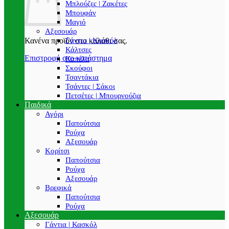
Μπλούζες | Ζακέτες
Μπουφάν
Μαγιό
Αξεσουάρ
Γάντια | Κασκόλ
Κανένα προϊόν στο καλάθι σας.
Κάλτσες
Επιστροφή στο κατάστημα
Καπέλα
Σκούφοι
Τσαντάκια
Τσάντες | Σάκοι
Πετσέτες | Μπουρνούζια
Παιδικά
Αγόρι
Παπούτσια
Ρούχα
Αξεσουάρ
Κορίτσι
Παπούτσια
Ρούχα
Αξεσουάρ
Βρεφικά
Παπούτσια
Ρούχα
Αξεσουάρ
Γάντια | Κασκόλ