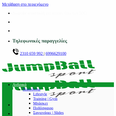
Μετάβαση στο περιεχόμενο
Δωρεάν αποστολή
για αγορές άνω των 50€!
Τηλεφωνικές παραγγελίες
2310 659 992
|
6996629100
Ανδρικά
Παπούτσια
Lifestyle
Training | Gym
Μπάσκετ
Ποδόσφαιρο
Σαγιονάρες | Slides