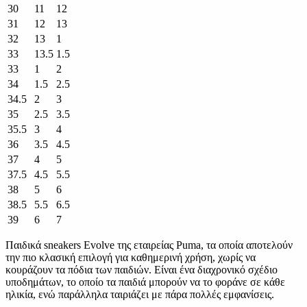
30
11
12
31
12
13
32
13
1
33
13.5
1.5
33
1
2
34
1.5
2.5
34.5
2
3
35
2.5
3.5
35.5
3
4
36
3.5
4.5
37
4
5
37.5
4.5
5.5
38
5
6
38.5
5.5
6.5
39
6
7
Παιδικά sneakers Evolve της εταιρείας Puma, τα οποία αποτελούν
την πιο κλασική επιλογή για καθημερινή χρήση, χωρίς να
κουράζουν τα πόδια των παιδιών. Είναι ένα διαχρονικό σχέδιο
υποδημάτων, το οποίο τα παιδιά μπορούν να το φοράνε σε κάθε
ηλικία, ενώ παράλληλα ταιριάζει με πάρα πολλές εμφανίσεις.