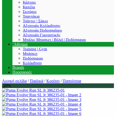
Κάλτσες
Καπέλα
Σκούφοι
Τσαντάκια
Τσάντες | Σάκοι
Αξεσουάρ Κολύμβησης
Αξεσουάρ Ποδοσφαίρου
Αξεσουάρ Γυμναστικής
Μπάλες Μπασκετ | Βόλεϊ | Ποδόσφαιρο
‘Αθλημα
Training | Gym
Μπάσκετ
Ποδόσφαιρο
Κολύμβηση
Brands
Προσφορές
Αρχική σελίδα
/
Παιδικά
/
Κορίτσι
/
Παπούτσια
-20%