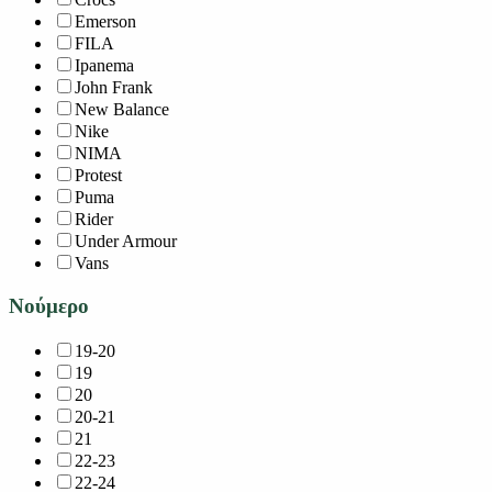
Emerson
FILA
Ipanema
John Frank
New Balance
Nike
NIMA
Protest
Puma
Rider
Under Armour
Vans
Νούμερο
19-20
19
20
20-21
21
22-23
22-24