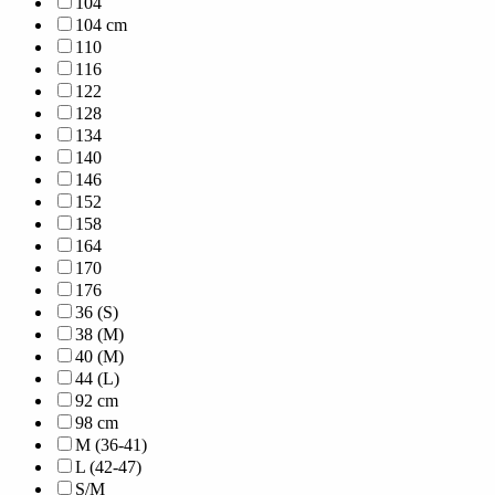
104
104 cm
110
116
122
128
134
140
146
152
158
164
170
176
36 (S)
38 (M)
40 (M)
44 (L)
92 cm
98 cm
M (36-41)
L (42-47)
S/M