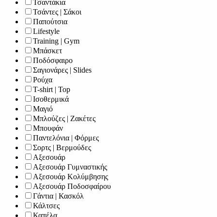
Τσαντάκια
Τσάντες | Σάκοι
Παπούτσια
Lifestyle
Training | Gym
Μπάσκετ
Ποδόσφαιρο
Σαγιονάρες | Slides
Ρούχα
T-shirt | Top
Ισοθερμικά
Μαγιό
Μπλούζες | Ζακέτες
Μπουφάν
Παντελόνια | Φόρμες
Σορτς | Βερμούδες
Αξεσουάρ
Αξεσουάρ Γυμναστικής
Αξεσουάρ Κολύμβησης
Αξεσουάρ Ποδοσφαίρου
Γάντια | Κασκόλ
Κάλτσες
Καπέλα