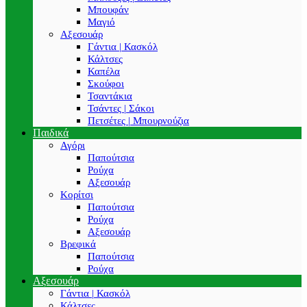
Μπουφάν
Μαγιό
Αξεσουάρ
Γάντια | Κασκόλ
Κάλτσες
Καπέλα
Σκούφοι
Τσαντάκια
Τσάντες | Σάκοι
Πετσέτες | Μπουρνούζια
Παιδικά
Αγόρι
Παπούτσια
Ρούχα
Αξεσουάρ
Κορίτσι
Παπούτσια
Ρούχα
Αξεσουάρ
Βρεφικά
Παπούτσια
Ρούχα
Αξεσουάρ
Γάντια | Κασκόλ
Κάλτσες