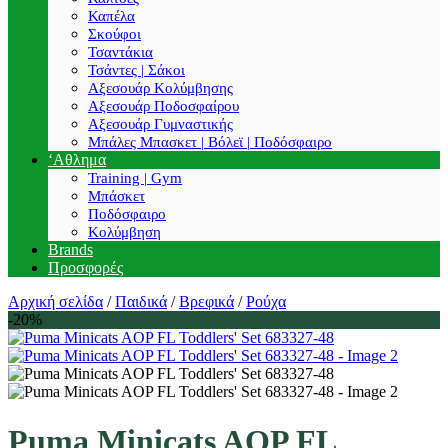
Καπέλα
Σκούφοι
Τσαντάκια
Τσάντες | Σάκοι
Αξεσουάρ Κολύμβησης
Αξεσουάρ Ποδοσφαίρου
Αξεσουάρ Γυμναστικής
Μπάλες Μπασκετ | Βόλεϊ | Ποδόσφαιρο
‘Αθλημα
Training | Gym
Μπάσκετ
Ποδόσφαιρο
Κολύμβηση
Brands
Προσφορές
Αρχική σελίδα
/
Παιδικά
/
Βρεφικά
/
Ρούχα
-20%
Puma Minicats AOP FL