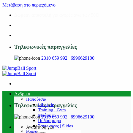
Μετάβαση στο περιεχόμενο
Δωρεάν αποστολή
για αγορές άνω των 50€!
Τηλεφωνικές παραγγελίες
2310 659 992
|
6996629100
Ανδρικά
Παπούτσια
Lifestyle
Τηλεφωνικές παραγγελίες
Training | Gym
Μπάσκετ
2310 659 992
|
6996629100
Ποδόσφαιρο
Σαγιονάρες | Slides
Αναζήτηση για:
Ρούχα