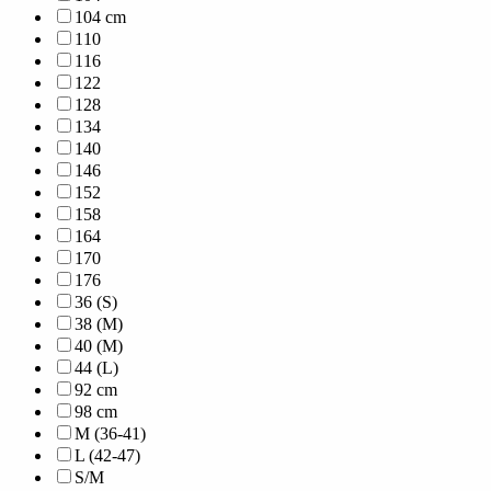
104 cm
110
116
122
128
134
140
146
152
158
164
170
176
36 (S)
38 (M)
40 (M)
44 (L)
92 cm
98 cm
M (36-41)
L (42-47)
S/M