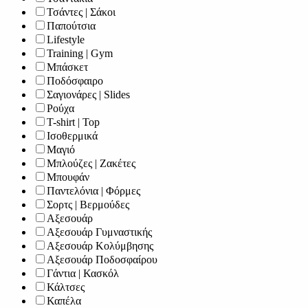
Τσάντες | Σάκοι
Παπούτσια
Lifestyle
Training | Gym
Μπάσκετ
Ποδόσφαιρο
Σαγιονάρες | Slides
Ρούχα
T-shirt | Top
Ισοθερμικά
Μαγιό
Μπλούζες | Ζακέτες
Μπουφάν
Παντελόνια | Φόρμες
Σορτς | Βερμούδες
Αξεσουάρ
Αξεσουάρ Γυμναστικής
Αξεσουάρ Κολύμβησης
Αξεσουάρ Ποδοσφαίρου
Γάντια | Κασκόλ
Κάλτσες
Καπέλα