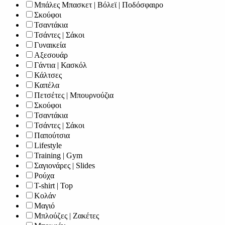
Μπάλες Μπασκετ | Βόλεϊ | Ποδόσφαιρο
Σκούφοι
Τσαντάκια
Τσάντες | Σάκοι
Γυναικεία
Αξεσουάρ
Γάντια | Κασκόλ
Κάλτσες
Καπέλα
Πετσέτες | Μπουρνούζια
Σκούφοι
Τσαντάκια
Τσάντες | Σάκοι
Παπούτσια
Lifestyle
Training | Gym
Σαγιονάρες | Slides
Ρούχα
T-shirt | Top
Κολάν
Μαγιό
Μπλούζες | Ζακέτες