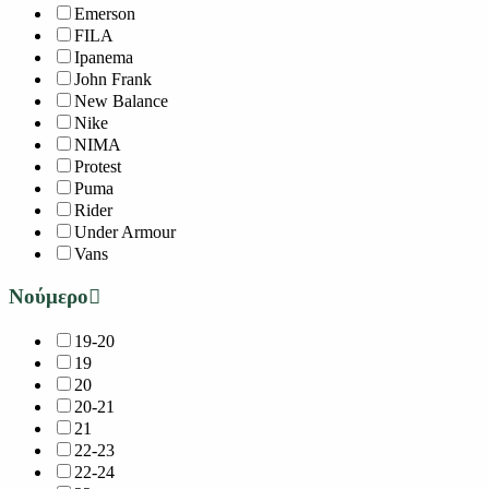
Emerson
FILA
Ipanema
John Frank
New Balance
Nike
NIMA
Protest
Puma
Rider
Under Armour
Vans
Νούμερο
19-20
19
20
20-21
21
22-23
22-24