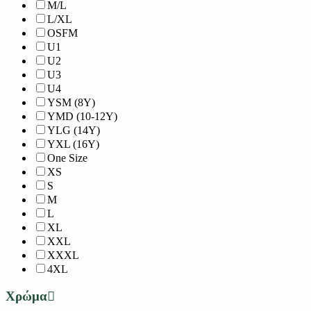
M/L
L/XL
OSFM
U1
U2
U3
U4
YSM (8Y)
YMD (10-12Y)
YLG (14Y)
YXL (16Y)
One Size
XS
S
M
L
XL
XXL
XXXL
4XL
Χρώμα