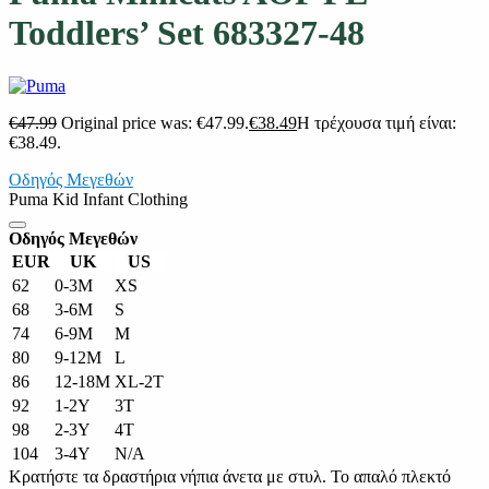
Toddlers’ Set 683327-48
€
47.99
Original price was: €47.99.
€
38.49
Η τρέχουσα τιμή είναι:
€38.49.
Οδηγός Μεγεθών
Puma Kid Infant Clothing
Οδηγός Μεγεθών
EUR
UK
US
62
0-3M
XS
68
3-6M
S
74
6-9M
M
80
9-12M
L
86
12-18M
XL-2T
92
1-2Y
3T
98
2-3Y
4T
104
3-4Y
N/A
Κρατήστε τα δραστήρια νήπια άνετα με στυλ. Το απαλό πλεκτό