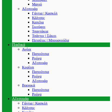
Μαγιό
Αξεσουάρ
Γάντια | Κασκόλ
Κάλτσες
Καπέλα
Σκούφοι
Τσαντάκια
Τσάντες | Σάκοι
Πετσέτες | Μπουρνούζια
Παιδικά
Αγόρι
Παπούτσια
Ρούχα
Αξεσουάρ
Κορίτσι
Παπούτσια
Ρούχα
Αξεσουάρ
Βρεφικά
Παπούτσια
Ρούχα
Αξεσουάρ
Γάντια | Κασκόλ
Κάλτσες