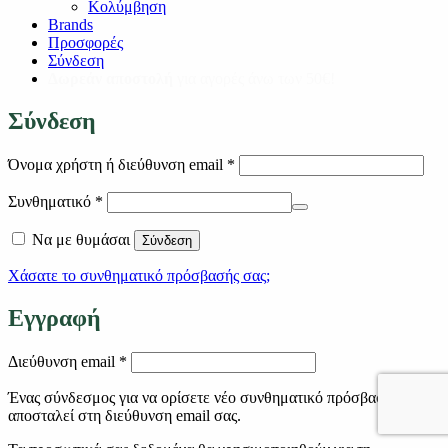
Κολύμβηση
Brands
Προσφορές
Σύνδεση
Δωρεάν αποστολή
για αγορές άνω των 50€!
Σύνδεση
Απαιτείται
Όνομα χρήστη ή διεύθυνση email
*
Απαιτείται
Συνθηματικό
*
Να με θυμάσαι
Σύνδεση
Χάσατε το συνθηματικό πρόσβασής σας;
Εγγραφή
Απαιτείται
Διεύθυνση email
*
Ένας σύνδεσμος για να ορίσετε νέο συνθηματικό πρόσβασης θα
αποσταλεί στη διεύθυνση email σας.