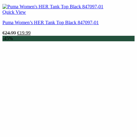
Quick View
Puma Women’s HER Tank Top Black 847097-01
Original
Η
€
24.99
€
19.99
price
τρέχουσα
-45%
was:
τιμή
€24.99.
είναι:
€19.99.