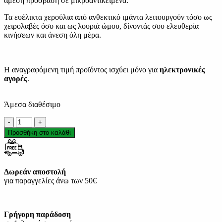
άμεση πρόσβαση σε μικροαντικείμενα.
Τα ευέλικτα χερούλια από ανθεκτικό ιμάντα λειτουργούν τόσο ως
χειρολαβές όσο και ως λουριά ώμου, δίνοντάς σου ελευθερία
κινήσεων και άνεση όλη μέρα.
Η αναγραφόμενη τιμή προϊόντος ισχύει μόνο για
ηλεκτρονικές
αγορές
.
Άμεσα διαθέσιμο
Puma
Pop
Προσθήκη στο καλάθι
Tote
Shopper
Bag
Γυναικεία
Δωρεάν αποστολή
Τσάντα
για παραγγελίες άνω των 50€
Ώμου
091336-
08
ποσότητα
Γρήγορη παράδοση