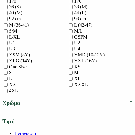
170
176
36 (S)
38 (M)
40 (M)
44 (L)
92 cm
98 cm
M (36-41)
L (42-47)
S/M
M/L
L/XL
OSFM
U1
U2
U3
U4
YSM (8Y)
YMD (10-12Y)
YLG (14Y)
YXL (16Y)
One Size
XS
S
M
L
XL
XXL
XXXL
4XL
Χρώμα
Τιμή
Περιγραφή