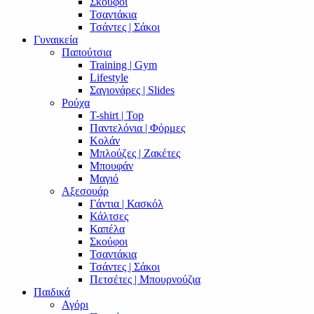
Σκούφοι
Τσαντάκια
Τσάντες | Σάκοι
Γυναικεία
Παπούτσια
Training | Gym
Lifestyle
Σαγιονάρες | Slides
Ρούχα
T-shirt | Top
Παντελόνια | Φόρμες
Κολάν
Μπλούζες | Ζακέτες
Μπουφάν
Μαγιό
Αξεσουάρ
Γάντια | Κασκόλ
Κάλτσες
Καπέλα
Σκούφοι
Τσαντάκια
Τσάντες | Σάκοι
Πετσέτες | Μπουρνούζια
Παιδικά
Αγόρι