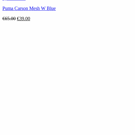
Puma Carson Mesh W Blue
Original
Η
€
65.00
€
39.00
price
τρέχουσα
was:
τιμή
€65.00.
είναι:
€39.00.