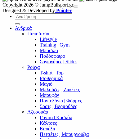
Copyright 2026 © JumpBallsport.gr
Designed & Developed by
Pointer
Αναζήτηση
για:
Ανδρικά
Παπούτσια
Lifestyle
Training | Gym
Μπάσκετ
Ποδόσφαιρο
Σαγιονάρες | Slides
Ρούχα
T-shirt | Top
Ισοθερμικά
Μαγιό
Μπλούζες | Ζακέτες
Μπουφάν
Παντελόνια | Φόρμες
Σορτς | Βερμούδες
Αξεσουάρ
Γάντια | Κασκόλ
Κάλτσες
Καπέλα
Πετσέτες | Μπουρνούζια