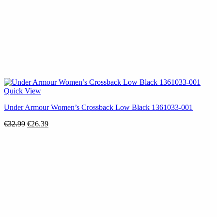
Quick View
Under Armour Women’s Crossback Low Black 1361033-001
Original
Η
€
32.99
€
26.39
price
τρέχουσα
was:
τιμή
€32.99.
είναι:
€26.39.