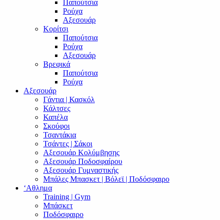
Παπούτσια
Ρούχα
Αξεσουάρ
Κορίτσι
Παπούτσια
Ρούχα
Αξεσουάρ
Βρεφικά
Παπούτσια
Ρούχα
Αξεσουάρ
Γάντια | Κασκόλ
Κάλτσες
Καπέλα
Σκούφοι
Τσαντάκια
Τσάντες | Σάκοι
Αξεσουάρ Κολύμβησης
Αξεσουάρ Ποδοσφαίρου
Αξεσουάρ Γυμναστικής
Μπάλες Μπασκετ | Βόλεϊ | Ποδόσφαιρο
‘Αθλημα
Training | Gym
Μπάσκετ
Ποδόσφαιρο