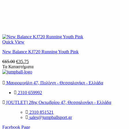
Quick View
New Balance KJ720 Running Youth Pink
Original
Η
€
65.00
€
35.75
price
τρέχουσα
Τα Καταστήματα
was:
τιμή
€65.00.
είναι:
€35.75.
Μαυρομιχάλη 47, Πολίχνη - Θεσσαλονίκη - Ελλάδα
2310 659992
[OUTLET] 28ης Οκτωβρίου 47, Θεσσαλονίκη - Ελλάδα
2310 851521
sales@jumpballsport.gr
Facebook Page