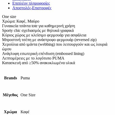
Επιπλέον πληροφορίες
Αποστολές-Επιστροφές
One size
Χρώμα: Καφέ, Μαύρο
Γυναικεία τσάντα tote για καθημερινή χρήση
Sporty chic σχεδιασμός με θηλυκά γραφικά
Κύριος χώρος με κλείσιμο φερμουάρ για ασφάλεια
Μπροστινή τσέπη με ανάστροφο φερμουάρ (reversed zip)
Χερούλια από ιμάντα (webbing) που λειτουργούν και ως λουριά
ώμου
Ανάγλυφη εσωτερική επένδυση (embossed lining)
Λεπτομέρειες με το λογότυπο PUMA
Κατασκευή από ≥50% ανακυκλωμένα υλικά
Brands
Puma
Μέγεθος
One Size
Χρώμα
Καφέ