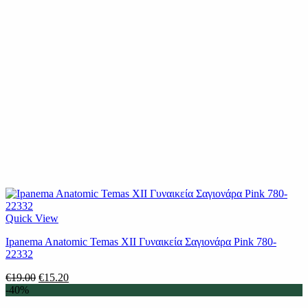
Quick View
Ipanema Anatomic Temas XII Γυναικεία Σαγιονάρα Pink 780-
22332
Original
Η
€
19.00
€
15.20
price
τρέχουσα
-40%
was:
τιμή