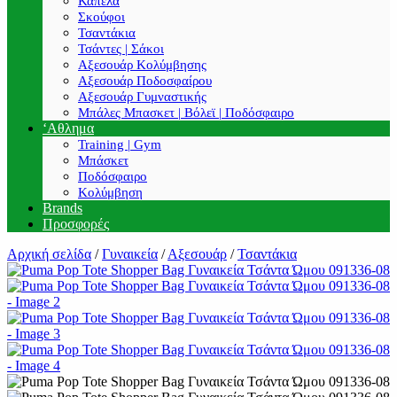
Καπέλα
Σκούφοι
Τσαντάκια
Τσάντες | Σάκοι
Αξεσουάρ Κολύμβησης
Αξεσουάρ Ποδοσφαίρου
Αξεσουάρ Γυμναστικής
Μπάλες Μπασκετ | Βόλεϊ | Ποδόσφαιρο
‘Αθλημα
Training | Gym
Μπάσκετ
Ποδόσφαιρο
Κολύμβηση
Brands
Προσφορές
Αρχική σελίδα
/
Γυναικεία
/
Αξεσουάρ
/
Τσαντάκια