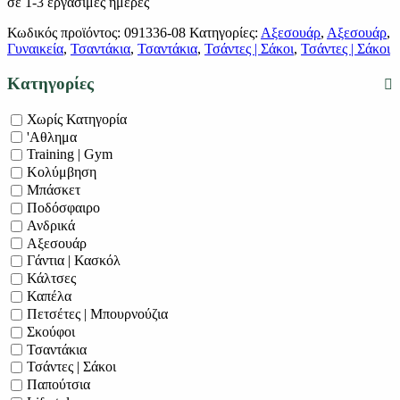
σε 1-3 εργάσιμες ημέρες
Κωδικός προϊόντος:
091336-08
Κατηγορίες:
Αξεσουάρ
,
Αξεσουάρ
,
Γυναικεία
,
Τσαντάκια
,
Τσαντάκια
,
Τσάντες | Σάκοι
,
Τσάντες | Σάκοι
Κατηγορίες
Χωρίς Κατηγορία
'Αθλημα
Training | Gym
Κολύμβηση
Μπάσκετ
Ποδόσφαιρο
Ανδρικά
Αξεσουάρ
Γάντια | Κασκόλ
Κάλτσες
Καπέλα
Πετσέτες | Μπουρνούζια
Σκούφοι
Τσαντάκια
Τσάντες | Σάκοι
Παπούτσια