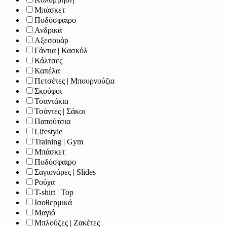
Μπάσκετ
Ποδόσφαιρο
Ανδρικά
Αξεσουάρ
Γάντια | Κασκόλ
Κάλτσες
Καπέλα
Πετσέτες | Μπουρνούζια
Σκούφοι
Τσαντάκια
Τσάντες | Σάκοι
Παπούτσια
Lifestyle
Training | Gym
Μπάσκετ
Ποδόσφαιρο
Σαγιονάρες | Slides
Ρούχα
T-shirt | Top
Ισοθερμικά
Μαγιό
Μπλούζες | Ζακέτες