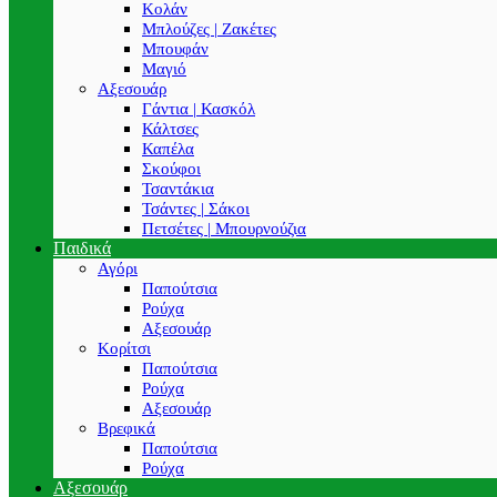
Κολάν
Μπλούζες | Ζακέτες
Μπουφάν
Μαγιό
Αξεσουάρ
Γάντια | Κασκόλ
Κάλτσες
Καπέλα
Σκούφοι
Τσαντάκια
Τσάντες | Σάκοι
Πετσέτες | Μπουρνούζια
Παιδικά
Αγόρι
Παπούτσια
Ρούχα
Αξεσουάρ
Κορίτσι
Παπούτσια
Ρούχα
Αξεσουάρ
Βρεφικά
Παπούτσια
Ρούχα
Αξεσουάρ