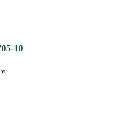
705-10
.99.