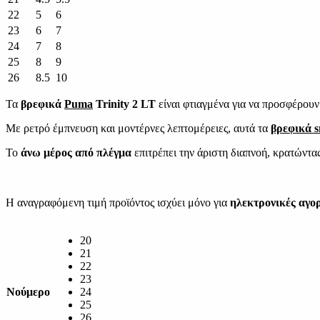
22
5
6
23
6
7
24
7
8
25
8
9
26
8.5
10
Τα
βρεφικά
Puma
Trinity 2 LT
είναι φτιαγμένα για να προσφέρουν 
Με ρετρό έμπνευση και μοντέρνες λεπτομέρειες, αυτά τα
βρεφικά s
Το
άνω μέρος από πλέγμα
επιτρέπει την άριστη διαπνοή, κρατώντα
Η αναγραφόμενη τιμή προϊόντος ισχύει μόνο για
ηλεκτρονικές αγο
20
21
22
23
Νούμερο
24
25
26