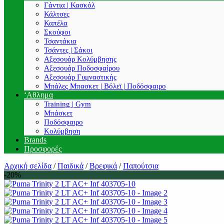
Γάντια | Κασκόλ
Κάλτσες
Καπέλα
Σκούφοι
Τσαντάκια
Τσάντες | Σάκοι
Αξεσουάρ Κολύμβησης
Αξεσουάρ Ποδοσφαίρου
Αξεσουάρ Γυμναστικής
Μπάλες Μπασκετ | Βόλεϊ | Ποδόσφαιρο
‘Αθλημα
Training | Gym
Μπάσκετ
Ποδόσφαιρο
Κολύμβηση
Brands
Προσφορές
Αρχική σελίδα
/
Παιδικά
/
Βρεφικά
/
Παπούτσια
-20%