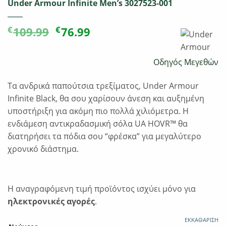
Under Armour Infinite Men’s 3027523-001
Original
Η
€
€
109.99
76.99
price
τρέχουσα
was:
τιμή
Οδηγός Μεγεθών
€109.99.
είναι:
€76.99.
Τα ανδρικά παπούτσια τρεξίματος, Under Armour
Infinite Black, θα σου χαρίσουν άνεση και αυξημένη
υποστήριξη για ακόμη πιο πολλά χιλιόμετρα. Η
ενδιάμεση αντικραδασμική σόλα UA HOVR™ θα
διατηρήσει τα πόδια σου “φρέσκα” για μεγαλύτερο
χρονικό διάστημα.
Η αναγραφόμενη τιμή προϊόντος ισχύει μόνο για
ηλεκτρονικές αγορές
.
ΕΚΚΑΘΆΡΙΣΗ