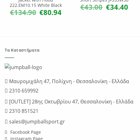
€
43.00
€
34.40
222.EM10.15 White Black
Original
Η
price
τρέχ
€
134.90
€
80.94
Original
Η
was:
τιμή
price
τρέχουσα
€43.00.
είναι:
was:
τιμή
€34.4
€134.90.
είναι:
€80.94.
Τα Καταστήματα
Μαυρομιχάλη 47, Πολίχνη - Θεσσαλονίκη - Ελλάδα
2310 659992
[OUTLET] 28ης Οκτωβρίου 47, Θεσσαλονίκη - Ελλάδα
2310 851521
sales@jumpballsport.gr
Facebook Page
Instagram Page