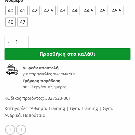
Νούμερο
40
41
42
42.5
43
44
44.5
45
45.5
46
47
Under Armour Infinite Men's 3027523-001 ποσότητα
Προσθήκη στο καλάθι
Δωρεάν αποστολή
για παραγγελίες άνω των 50€
Γρήγορη παράδοση
σε 1-3 εργάσιμες ημέρες
Κωδικός προϊόντος:
3027523-001
Κατηγορίες:
'Αθλημα
,
Training | Gym
,
Training | Gym
,
Ανδρικά
,
Παπούτσια