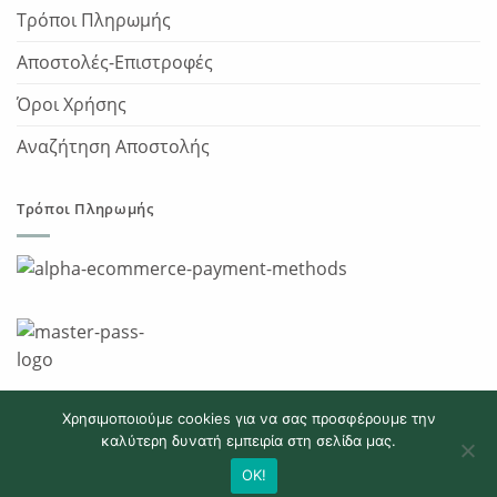
Τρόποι Πληρωμής
Αποστολές-Επιστροφές
Όροι Χρήσης
Αναζήτηση Αποστολής
Τρόποι Πληρωμής
Χρησιμοποιούμε cookies για να σας προσφέρουμε την
καλύτερη δυνατή εμπειρία στη σελίδα μας.
Copyright 2026 © JumpBallsport.gr
OK!
Designed & Developed by
Pointer