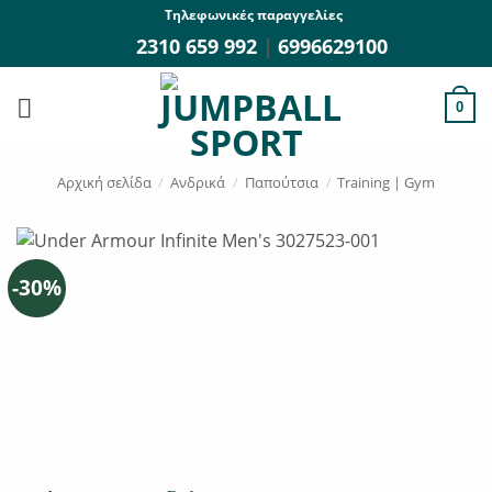
Μετάβαση
Τηλεφωνικές παραγγελίες
στο
2310 659 992
|
6996629100
περιεχόμενο
0
Αρχική σελίδα
/
Ανδρικά
/
Παπούτσια
/
Training | Gym
-30%