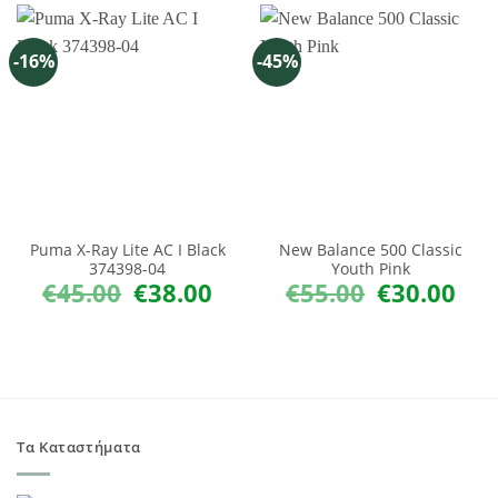
-16%
-45%
Puma X-Ray Lite AC I Black
New Balance 500 Classic
374398-04
Youth Pink
€
45.00
€
38.00
€
55.00
€
30.00
Original
Η
Original
Η
price
τρέχουσα
price
τρέχ
was:
τιμή
was:
τιμή
€45.00.
είναι:
€55.00.
είναι:
€38.00.
€30.0
Τα Καταστήματα