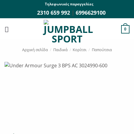
Μετάβαση
Τηλεφωνικές παραγγελίες
στο
2310 659 992
|
6996629100
περιεχόμενο
0
Αρχική σελίδα
/
Παιδικά
/
Κορίτσι
/
Παπούτσια