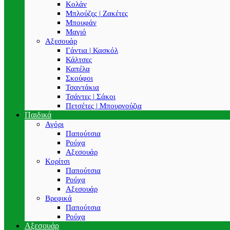
Κολάν
Μπλούζες | Ζακέτες
Μπουφάν
Μαγιό
Αξεσουάρ
Γάντια | Κασκόλ
Κάλτσες
Καπέλα
Σκούφοι
Τσαντάκια
Τσάντες | Σάκοι
Πετσέτες | Μπουρνούζια
Παιδικά
Αγόρι
Παπούτσια
Ρούχα
Αξεσουάρ
Κορίτσι
Παπούτσια
Ρούχα
Αξεσουάρ
Βρεφικά
Παπούτσια
Ρούχα
Αξεσουάρ