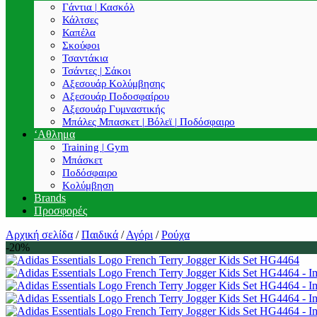
Γάντια | Κασκόλ
Κάλτσες
Καπέλα
Σκούφοι
Τσαντάκια
Τσάντες | Σάκοι
Αξεσουάρ Κολύμβησης
Αξεσουάρ Ποδοσφαίρου
Αξεσουάρ Γυμναστικής
Μπάλες Μπασκετ | Βόλεϊ | Ποδόσφαιρο
‘Αθλημα
Training | Gym
Μπάσκετ
Ποδόσφαιρο
Κολύμβηση
Brands
Προσφορές
Αρχική σελίδα
/
Παιδικά
/
Αγόρι
/
Ρούχα
-20%