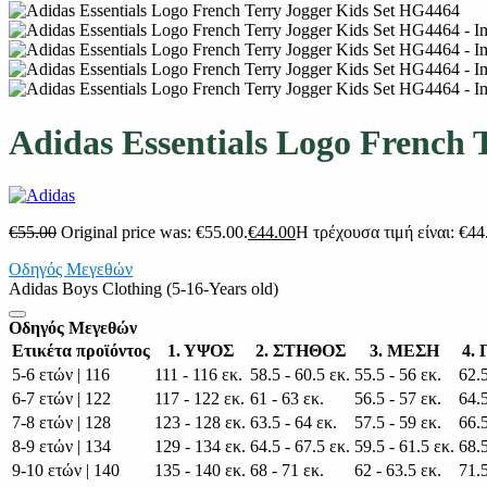
Adidas Essentials Logo French 
€
55.00
Original price was: €55.00.
€
44.00
Η τρέχουσα τιμή είναι: €44
Οδηγός Μεγεθών
Adidas Boys Clothing (5-16-Years old)
Οδηγός Μεγεθών
Ετικέτα προϊόντος
1. ΥΨΟΣ
2. ΣΤΗΘΟΣ
3. ΜΕΣΗ
4.
5-6 ετών | 116
111 - 116 εκ.
58.5 - 60.5 εκ.
55.5 - 56 εκ.
62.5
6-7 ετών | 122
117 - 122 εκ.
61 - 63 εκ.
56.5 - 57 εκ.
64.5
7-8 ετών | 128
123 - 128 εκ.
63.5 - 64 εκ.
57.5 - 59 εκ.
66.5
8-9 ετών | 134
129 - 134 εκ.
64.5 - 67.5 εκ.
59.5 - 61.5 εκ.
68.5
9-10 ετών | 140
135 - 140 εκ.
68 - 71 εκ.
62 - 63.5 εκ.
71.5