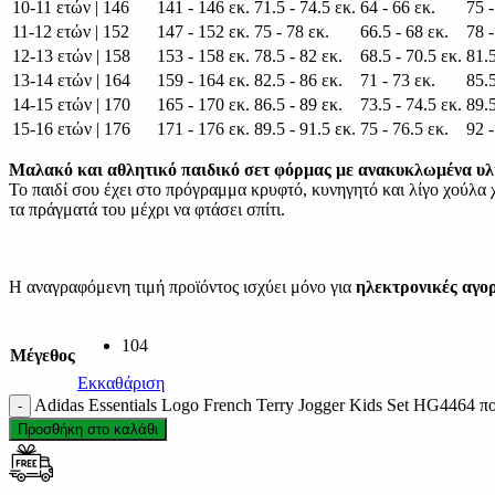
10-11 ετών | 146
141 - 146 εκ.
71.5 - 74.5 εκ.
64 - 66 εκ.
75 -
11-12 ετών | 152
147 - 152 εκ.
75 - 78 εκ.
66.5 - 68 εκ.
78 -
12-13 ετών | 158
153 - 158 εκ.
78.5 - 82 εκ.
68.5 - 70.5 εκ.
81.5
13-14 ετών | 164
159 - 164 εκ.
82.5 - 86 εκ.
71 - 73 εκ.
85.5
14-15 ετών | 170
165 - 170 εκ.
86.5 - 89 εκ.
73.5 - 74.5 εκ.
89.5
15-16 ετών | 176
171 - 176 εκ.
89.5 - 91.5 εκ.
75 - 76.5 εκ.
92 -
Μαλακό και αθλητικό παιδικό σετ φόρμας με ανακυκλωμένα υλ
Το παιδί σου έχει στο πρόγραμμα κρυφτό, κυνηγητό και λίγο χούλα χ
τα πράγματά του μέχρι να φτάσει σπίτι.
Η αναγραφόμενη τιμή προϊόντος ισχύει μόνο για
ηλεκτρονικές αγο
104
Μέγεθος
Εκκαθάριση
Adidas Essentials Logo French Terry Jogger Kids Set HG4464 π
Προσθήκη στο καλάθι