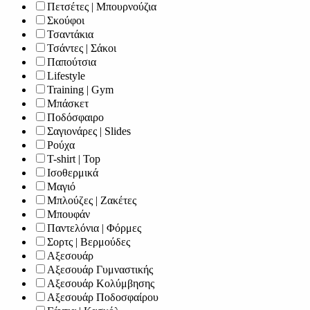
Πετσέτες | Μπουρνούζια
Σκούφοι
Τσαντάκια
Τσάντες | Σάκοι
Παπούτσια
Lifestyle
Training | Gym
Μπάσκετ
Ποδόσφαιρο
Σαγιονάρες | Slides
Ρούχα
T-shirt | Top
Ισοθερμικά
Μαγιό
Μπλούζες | Ζακέτες
Μπουφάν
Παντελόνια | Φόρμες
Σορτς | Βερμούδες
Αξεσουάρ
Αξεσουάρ Γυμναστικής
Αξεσουάρ Κολύμβησης
Αξεσουάρ Ποδοσφαίρου