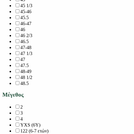
45 1/3
45-46
45.5
46-47
46
46 2/3
46.5
47-48
47 1/3
47
47.5
48-49
48 1/2
48.5
Μέγεθος
2
3
4
YXS (6Y)
122 (6-7 ετών)