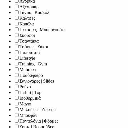
Ανδρικά
Αξεσουάρ
Γάντια | Κασκόλ
Κάλτσες
Καπέλα
Πετσέτες | Μπουρνούζια
Σκούφοι
Τσαντάκια
Τσάντες | Σάκοι
Παπούτσια
Lifestyle
Training | Gym
Μπάσκετ
Ποδόσφαιρο
Σαγιονάρες | Slides
Ρούχα
T-shirt | Top
Ισοθερμικά
Μαγιό
Μπλούζες | Ζακέτες
Μπουφάν
Παντελόνια | Φόρμες
Σορτς | Βερμούδες