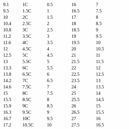
9.1
1C
0.5
16
7
9.5
1.5C
1
16.5
7.5
10
2C
1.5
17
8
10.4
2.5C
2
18
8.5
10.8
3C
2.5
18.5
9
11.2
3.5C
3
19
9.5
11.6
4C
3.5
19.5
10
12
4.5C
4
20
10.5
12.5
5C
4.5
21
11
13
5.5C
5
21.5
11.5
13.3
6C
5.5
22
12
13.8
6.5C
6
22.5
12.5
14.2
7C
6.5
23.5
13
14.6
7.5C
7
24
13.5
15
8C
7.5
25
14
15.5
8.5C
8
25.5
14.5
15.9
9C
8.5
26
15
16.3
9.5C
9
26.5
15.5
16.7
10C
9.5
27
16
17.2
10.5C
10
27.5
16.5