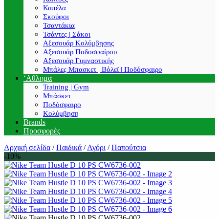
Καπέλα
Σκούφοι
Τσαντάκια
Τσάντες | Σάκοι
Αξεσουάρ Κολύμβησης
Αξεσουάρ Ποδοσφαίρου
Αξεσουάρ Γυμναστικής
Μπάλες Μπασκετ | Βόλεϊ | Ποδόσφαιρο
‘Αθλημα
Training | Gym
Μπάσκετ
Ποδόσφαιρο
Κολύμβηση
Brands
Προσφορές
Αρχική σελίδα
/
Παιδικά
/
Αγόρι
/
Παπούτσια
-10%