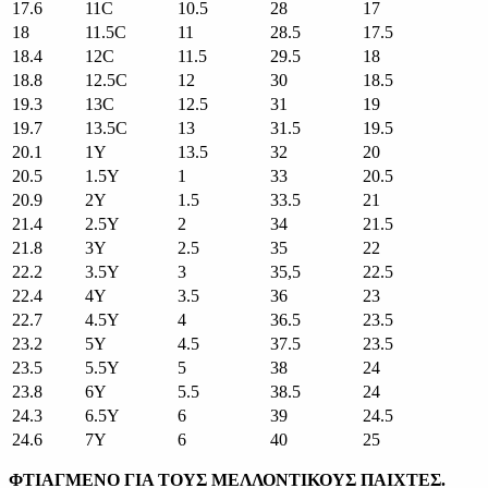
17.6
11C
10.5
28
17
18
11.5C
11
28.5
17.5
18.4
12C
11.5
29.5
18
18.8
12.5C
12
30
18.5
19.3
13C
12.5
31
19
19.7
13.5C
13
31.5
19.5
20.1
1Y
13.5
32
20
20.5
1.5Y
1
33
20.5
20.9
2Y
1.5
33.5
21
21.4
2.5Y
2
34
21.5
21.8
3Y
2.5
35
22
22.2
3.5Y
3
35,5
22.5
22.4
4Y
3.5
36
23
22.7
4.5Y
4
36.5
23.5
23.2
5Y
4.5
37.5
23.5
23.5
5.5Y
5
38
24
23.8
6Y
5.5
38.5
24
24.3
6.5Y
6
39
24.5
24.6
7Y
6
40
25
ΦΤΙΑΓΜΕΝΟ ΓΙΑ ΤΟΥΣ ΜΕΛΛΟΝΤΙΚΟΥΣ ΠΑΙΧΤΕΣ.