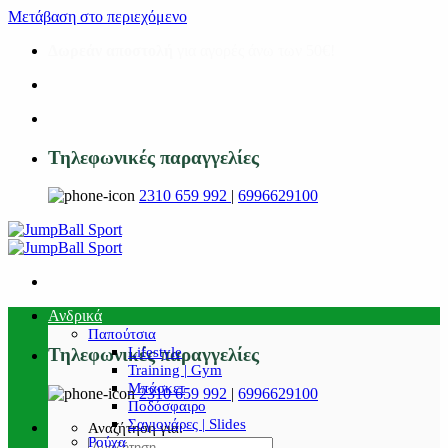
Μετάβαση στο περιεχόμενο
Δωρεάν αποστολή
για αγορές άνω των 50€!
Τηλεφωνικές παραγγελίες
2310 659 992
|
6996629100
Ανδρικά
Παπούτσια
Lifestyle
Τηλεφωνικές παραγγελίες
Training | Gym
Μπάσκετ
2310 659 992
|
6996629100
Ποδόσφαιρο
Σαγιονάρες | Slides
Αναζήτηση για:
Ρούχα