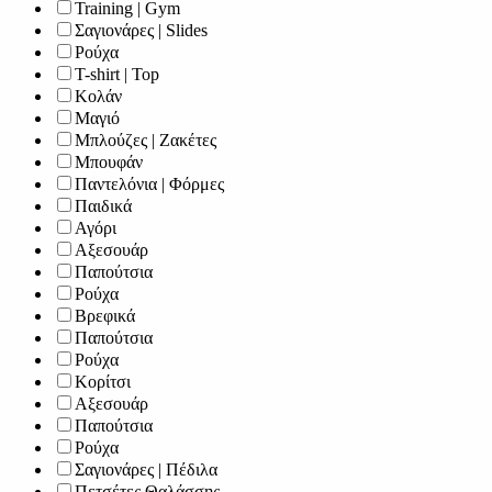
Training | Gym
Σαγιονάρες | Slides
Ρούχα
T-shirt | Top
Κολάν
Μαγιό
Μπλούζες | Ζακέτες
Μπουφάν
Παντελόνια | Φόρμες
Παιδικά
Αγόρι
Αξεσουάρ
Παπούτσια
Ρούχα
Βρεφικά
Παπούτσια
Ρούχα
Κορίτσι
Αξεσουάρ
Παπούτσια
Ρούχα
Σαγιονάρες | Πέδιλα
Πετσέτες Θαλάσσης