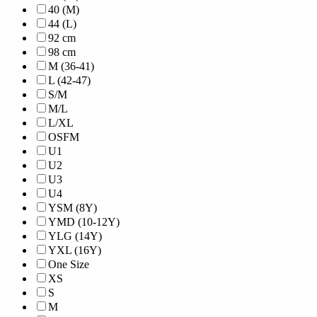
40 (M)
44 (L)
92 cm
98 cm
M (36-41)
L (42-47)
S/M
M/L
L/XL
OSFM
U1
U2
U3
U4
YSM (8Y)
YMD (10-12Y)
YLG (14Y)
YXL (16Y)
One Size
XS
S
M