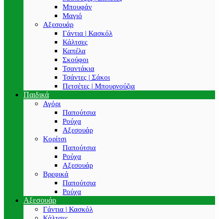
Μπουφάν
Μαγιό
Αξεσουάρ
Γάντια | Κασκόλ
Κάλτσες
Καπέλα
Σκούφοι
Τσαντάκια
Τσάντες | Σάκοι
Πετσέτες | Μπουρνούζια
Παιδικά
Αγόρι
Παπούτσια
Ρούχα
Αξεσουάρ
Κορίτσι
Παπούτσια
Ρούχα
Αξεσουάρ
Βρεφικά
Παπούτσια
Ρούχα
Αξεσουάρ
Γάντια | Κασκόλ
Κάλτσες